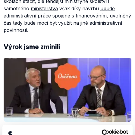
školách stačit, dle tehdejší ministryně školství i
samotného
ministerstva
však díky návrhu
ubude
administrativní práce spojené s financováním, uvolněný
čas tedy bude moci být využit na jiné administrativní
povinnosti.
Výrok jsme zmínili
OVĚŘENO