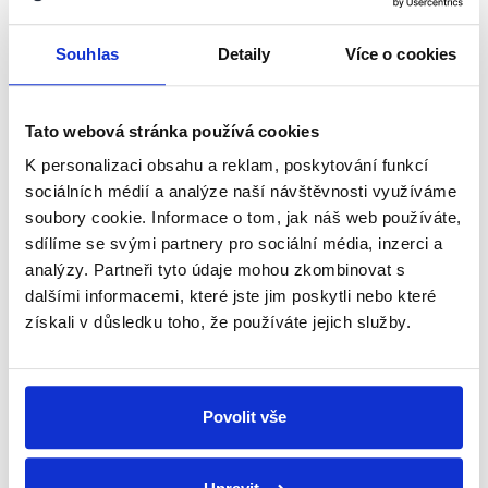
Ministr Plaga a místopředseda
Senátu Růžička ke školství i
Souhlas
Detaily
Více o cookies
Koněvovi
21. září 2019
Tato webová stránka používá cookies
Ministr školství za hnutí ANO Robert Plaga se v
K personalizaci obsahu a reklam, poskytování funkcí
pořadu TV Prima Partie střetl se senátorem Jiřím
sociálních médií a analýze naší návštěvnosti využíváme
Růžičkou, nestraníkem zvoleným za TOP a STAN.
soubory cookie. Informace o tom, jak náš web používáte,
sdílíme se svými partnery pro sociální média, inzerci a
Číst dál
analýzy. Partneři tyto údaje mohou zkombinovat s
dalšími informacemi, které jste jim poskytli nebo které
získali v důsledku toho, že používáte jejich služby.
Zůstaňme v kontaktu
Přihlaste se k odběru našeho
Povolit vše
newsletteru nebo
whatsappového
kanálu, kde pravidelně přinášíme