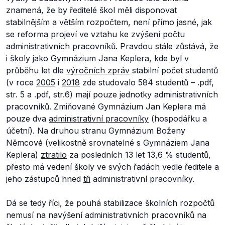
znamená, že by ředitelé škol měli disponovat
stabilnějším a větším rozpočtem, není přímo jasné, jak
se reforma projeví ve vztahu ke zvýšení počtu
administrativních pracovníků. Pravdou stále zůstává, že
i školy jako Gymnázium Jana Keplera, kde byl v
průběhu let dle
výročních zpráv
stabilní počet studentů
(v roce
2005
i
2018
zde studovalo 584 studentů – .pdf,
str. 5 a .pdf, str.6) mají pouze jednotky administrativních
pracovníků. Zmiňované Gymnázium Jan Keplera má
pouze dva
administrativní pracovníky
(hospodářku a
účetní). Na druhou stranu Gymnázium Boženy
Němcové (velikostně srovnatelné s Gymnáziem Jana
Keplera)
ztratilo
za posledních 13 let 13,6 % studentů,
přesto má vedení školy ve svých řadách vedle ředitele a
jeho zástupců hned
tři
administrativní pracovníky.
Dá se tedy říci, že pouhá stabilizace školních rozpočtů
nemusí na navýšení administrativních pracovníků na