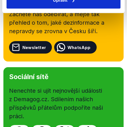
Upravit
shrnutí nejzajímavějších článků a analýz.
Začněte nás odebírat, a mějte tak
přehled o tom, jaké dezinformace a
nepravdy se zrovna v Česku šíří.
Newsletter
WhatsApp
Sociální sítě
Nenechte si ujít nejnovější události
z Demagog.cz. Sdílením našich
příspěvků přátelům podpoříte naši
práci.