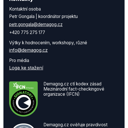
Kontaktní osoba
Petr Gongala | koordinátor projektu
petr.gongala@demagog.cz
+420 775 275 177
Výtky k hodnocením, workshopy, různé
info@demagog.cz
Pro média
Loga ke stažení
Demagog.cz ctí kodex zásad
Mezinárodní fact-checkingové
organizace (IFCN)
Demagog.cz ověřuje pravdivost