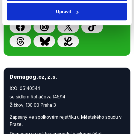
příspěvků přátelům podpoříte naši
práci.
Upravit
Demagog.cz, z.s.
IČO: 05140544
se sídlem Roháčova 145/14
Žižkov, 130 00 Praha 3
Zapsaný ve spolkovém rejstříku u Městského soudu v
Praze.
Demagog.cz má
transparentní bankovní účet