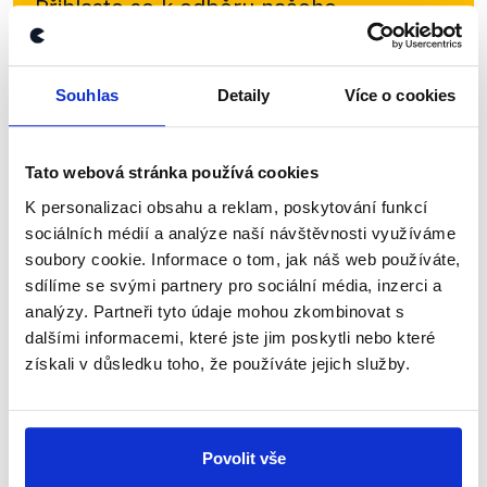
Přihlaste se k odběru našeho
newsletteru nebo
whatsappového
kanálu, kde pravidelně přinášíme
Souhlas
Detaily
Více o cookies
shrnutí nejzajímavějších článků a analýz.
Začněte nás odebírat, a mějte tak
přehled o tom, jaké dezinformace a
Tato webová stránka používá cookies
nepravdy se zrovna v Česku šíří.
K personalizaci obsahu a reklam, poskytování funkcí
sociálních médií a analýze naší návštěvnosti využíváme
soubory cookie. Informace o tom, jak náš web používáte,
Newsletter
WhatsApp
sdílíme se svými partnery pro sociální média, inzerci a
analýzy. Partneři tyto údaje mohou zkombinovat s
dalšími informacemi, které jste jim poskytli nebo které
získali v důsledku toho, že používáte jejich služby.
Sociální sítě
Nenechte si ujít nejnovější události
Povolit vše
z Demagog.cz. Sdílením našich