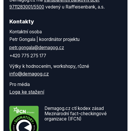
9711283001/5500
vedený u Raiffeisenbank, a.s.
Kontakty
Kontaktní osoba
Petr Gongala | koordinátor projektu
petr.gongala@demagog.cz
+420 775 275 177
Výtky k hodnocením, workshopy, různé
info@demagog.cz
Pro média
Loga ke stažení
Demagog.cz ctí kodex zásad
Mezinárodní fact-checkingové
organizace (IFCN)