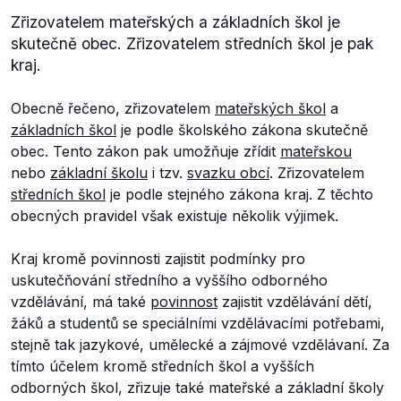
Zřizovatelem mateřských a základních škol je
skutečně obec. Zřizovatelem středních škol je pak
kraj.
Obecně řečeno, zřizovatelem
mateřských škol
a
základních škol
je podle školského zákona skutečně
obec. Tento zákon pak umožňuje zřídit
mateřskou
nebo
základní školu
i tzv.
svazku obcí
. Zřizovatelem
středních škol
je podle stejného zákona kraj. Z těchto
obecných pravidel však existuje několik výjimek.
Kraj kromě povinnosti zajistit podmínky pro
uskutečňování středního a vyššího odborného
vzdělávání, má také
povinnost
zajistit vzdělávání dětí,
žáků a studentů se speciálními vzdělávacími potřebami,
stejně tak jazykové, umělecké a zájmové vzdělávaní. Za
tímto účelem kromě středních škol a vyšších
odborných škol, zřizuje také mateřské a základní školy