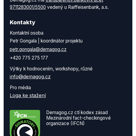
9711283001/5500
vedený u Raiffeisenbank, a.s.
Kontakty
Kontaktní osoba
Petr Gongala | koordinátor projektu
petr.gongala@demagog.cz
+420 775 275 177
Výtky k hodnocením, workshopy, různé
info@demagog.cz
Pro média
Loga ke stažení
Demagog.cz ctí kodex zásad
Mezinárodní fact-checkingové
organizace (IFCN)