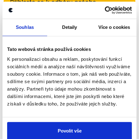
Přihlaste se k odběru našeho
newsletteru nebo
whatsappového
kanálu, kde pravidelně přinášíme
Souhlas
Detaily
Více o cookies
shrnutí nejzajímavějších článků a analýz.
Začněte nás odebírat, a mějte tak
přehled o tom, jaké dezinformace a
Tato webová stránka používá cookies
nepravdy se zrovna v Česku šíří.
K personalizaci obsahu a reklam, poskytování funkcí
sociálních médií a analýze naší návštěvnosti využíváme
soubory cookie. Informace o tom, jak náš web používáte,
Newsletter
WhatsApp
sdílíme se svými partnery pro sociální média, inzerci a
analýzy. Partneři tyto údaje mohou zkombinovat s
dalšími informacemi, které jste jim poskytli nebo které
získali v důsledku toho, že používáte jejich služby.
Sociální sítě
Nenechte si ujít nejnovější události
Povolit vše
z Demagog.cz. Sdílením našich