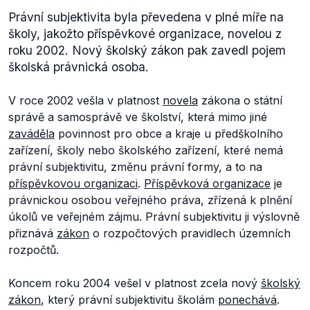
Právní subjektivita byla převedena v plné míře na
školy, jakožto příspěvkové organizace, novelou z
roku 2002. Nový školský zákon pak zavedl pojem
školská právnická osoba.
V roce 2002 vešla v platnost
novela
zákona o státní
správě a samosprávě ve školství, která mimo jiné
zaváděla
povinnost pro obce a kraje u předškolního
zařízení, školy nebo školského zařízení, které nemá
právní subjektivitu, změnu právní formy, a to na
příspěvkovou organizaci
.
Příspěvková organizace
je
právnickou osobou veřejného práva, zřízená k plnění
úkolů ve veřejném zájmu. Právní subjektivitu ji výslovně
přiznává
zákon
o rozpočtových pravidlech územních
rozpočtů.
Koncem roku 2004 vešel v platnost zcela nový
školský
zákon
, který právní subjektivitu školám
ponechává
.