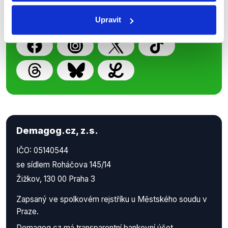
příspěvků přátelům podpoříte naši
práci.
Upravit
Demagog.cz, z.s.
IČO: 05140544
se sídlem Roháčova 145/14
Žižkov, 130 00 Praha 3
Zapsaný ve spolkovém rejstříku u Městského soudu v
Praze.
Demagog.cz má
transparentní bankovní účet