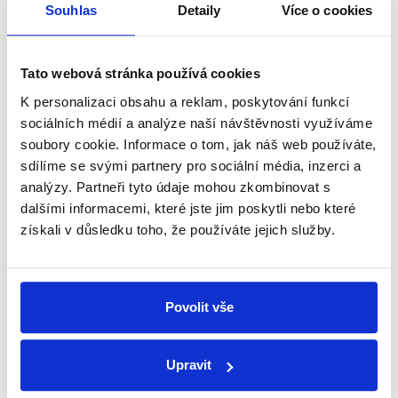
politice státu
Souhlas
Detaily
Více o cookies
21. února 2020
Jak je na tom stát s podnikáním? Ministryně financí
Tato webová stránka používá cookies
Alena Schillerová popisuje nově představenou
Strategii vlastnické politiky státu.
K personalizaci obsahu a reklam, poskytování funkcí
sociálních médií a analýze naší návštěvnosti využíváme
Číst dál
soubory cookie. Informace o tom, jak náš web používáte,
sdílíme se svými partnery pro sociální média, inzerci a
analýzy. Partneři tyto údaje mohou zkombinovat s
dalšími informacemi, které jste jim poskytli nebo které
Zůstaňme v kontaktu
získali v důsledku toho, že používáte jejich služby.
Přihlaste se k odběru našeho
newsletteru nebo
whatsappového
Povolit vše
kanálu, kde pravidelně přinášíme
shrnutí nejzajímavějších článků a analýz.
Upravit
Začněte nás odebírat, a mějte tak