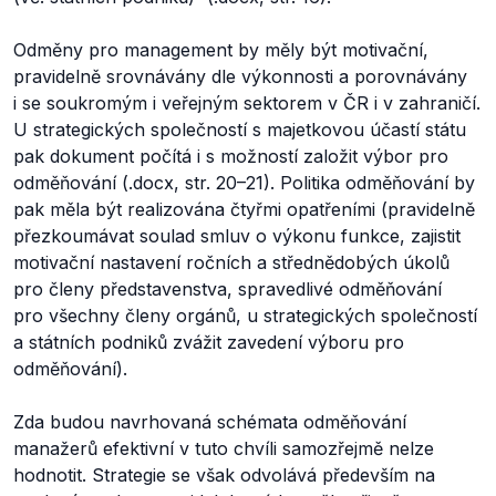
Odměny pro management by měly být motivační,
pravidelně srovnávány dle výkonnosti a porovnávány
i se soukromým i veřejným sektorem v ČR i v zahraničí.
U strategických společností s majetkovou účastí státu
pak dokument počítá i s možností založit výbor pro
odměňování (.docx, str. 20–21). Politika odměňování by
pak měla být realizována čtyřmi opatřeními (pravidelně
přezkoumávat soulad smluv o výkonu funkce, zajistit
motivační nastavení ročních a střednědobých úkolů
pro členy představenstva, spravedlivé odměňování
pro všechny členy orgánů, u strategických společností
a státních podniků zvážit zavedení výboru pro
odměňování).
Zda budou navrhovaná schémata odměňování
manažerů efektivní v tuto chvíli samozřejmě nelze
hodnotit. Strategie se však odvolává především na