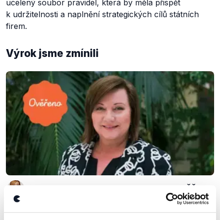
ucelený soubor pravidel, která by měla přispět
k udržitelnosti a naplnění strategických cílů státních
firem.
Výrok jsme zmínili
OVĚŘENO
Ministryně Schillerová k vlastnické