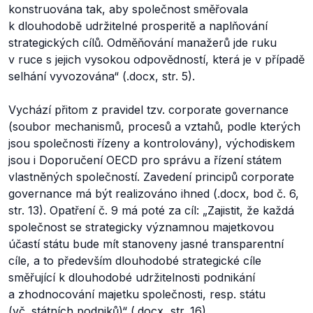
konstruována tak, aby společnost směřovala
k dlouhodobě udržitelné prosperitě a naplňování
strategických cílů. Odměňování manažerů jde ruku
v ruce s jejich vysokou odpovědností, která je v případě
selhání vyvozována“
(.docx, str. 5).
Vychází přitom z pravidel tzv. corporate governance
(soubor mechanismů, procesů a vztahů, podle kterých
jsou společnosti řízeny a kontrolovány), východiskem
jsou i Doporučení OECD pro správu a řízení státem
vlastněných společností. Zavedení principů corporate
governance má být realizováno ihned (.docx, bod č. 6,
str. 13). Opatření č. 9 má poté za cíl: „
Zajistit, že každá
společnost se strategicky významnou majetkovou
účastí státu bude mít stanoveny jasné transparentní
cíle, a to především dlouhodobé strategické cíle
směřující k dlouhodobé udržitelnosti podnikání
a zhodnocování majetku společnosti, resp. státu
(vč. státních podniků)“
(.docx, str. 16).