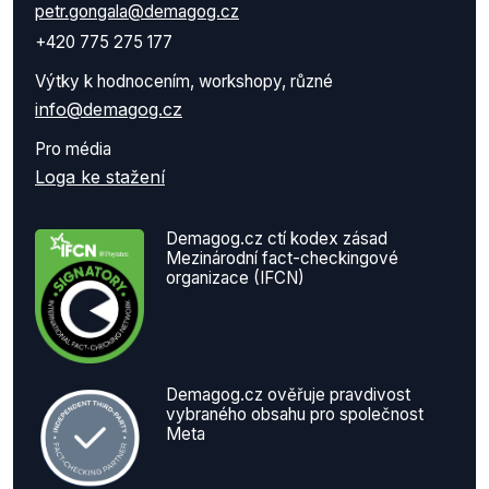
petr.gongala@demagog.cz
+420 775 275 177
Výtky k hodnocením, workshopy, různé
info@demagog.cz
Pro média
Loga ke stažení
Demagog.cz ctí kodex zásad
Mezinárodní fact-checkingové
organizace (IFCN)
Demagog.cz ověřuje pravdivost
vybraného obsahu pro společnost
Meta