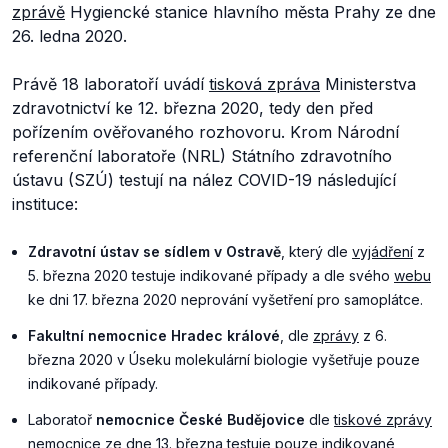
zprávě
Hygiencké stanice hlavního města Prahy ze dne
26. ledna 2020.
Právě 18 laboratoří uvádí
tisková zpráva
Ministerstva
zdravotnictví ke 12. března 2020, tedy den před
pořízením ověřovaného rozhovoru. Krom Národní
referenční laboratoře (NRL) Státního zdravotního
ústavu (SZÚ) testují na nález COVID-19 následující
instituce:
Zdravotní ústav se sídlem v Ostravě
, který dle
vyjádření
z
5. března 2020 testuje indikované případy a dle svého
webu
ke dni 17. března 2020 neprování vyšetření pro samoplátce.
Fakultní nemocnice Hradec králové
, dle
zprávy
z 6.
března 2020 v Úseku molekulární biologie vyšetřuje pouze
indikované případy.
Laboratoř
nemocnice České Budějovice
dle
tiskové zprávy
nemocnice ze dne 13. března testuje pouze indikované