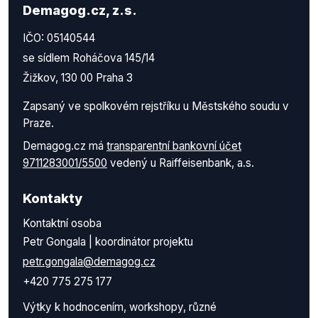
Demagog.cz, z.s.
IČO: 05140544
se sídlem Roháčova 145/14
Žižkov, 130 00 Praha 3
Zapsaný ve spolkovém rejstříku u Městského soudu v
Praze.
Demagog.cz má
transparentní bankovní účet
9711283001/5500
vedený u Raiffeisenbank, a.s.
Kontakty
Kontaktní osoba
Petr Gongala | koordinátor projektu
petr.gongala@demagog.cz
+420 775 275 177
Výtky k hodnocením, workshopy, různé