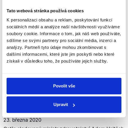
Výrok jsme zmínili
Tato webová stránka používá cookies
K personalizaci obsahu a reklam, poskytování funkcí
sociálních médií a analýze naší návštěvnosti využíváme
soubory cookie. Informace o tom, jak náš web používáte,
sdílíme se svými partnery pro sociální média, inzerci a
analýzy. Partneři tyto údaje mohou zkombinovat s
dalšími informacemi, které jste jim poskytli nebo které
získali v důsledku toho, že používáte jejich služby.
Povolit vše
OVĚŘENO
Ministr zdravotnictví Adam Vojtěch
Upravit
a koronavirus
23. března 2020