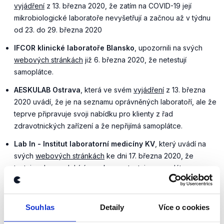
vyjádření
z 13. března 2020, že zatím na COVID-19 její
mikrobiologické laboratoře nevyšetřují a začnou až v týdnu
od 23. do 29. března 2020
IFCOR klinické laboratoře Blansko
, upozornili na svých
webových stránkách
již 6. března 2020, že netestují
samoplátce.
AESKULAB Ostrava
, která ve svém
vyjádření
z 13. března
2020 uvádí, že je na seznamu oprávněných laboratoří, ale že
teprve připravuje svoji nabídku pro klienty z řad
zdravotnických zařízení a že nepřijímá samoplátce.
Lab In - Institut laboratorní medicíny KV
, který uvádí na
svých
webových stránkách
ke dni 17. března 2020, že
testuje, ale neodebírá vzorky a netestuje samoplátce.
Dne 13. března tedy z těchto 18 institucí minimálně 3
nebyly schopny testovat ani indikované případy a
Souhlas
Detaily
Více o cookies
většina z výše uvedených netestovala samoplátce.