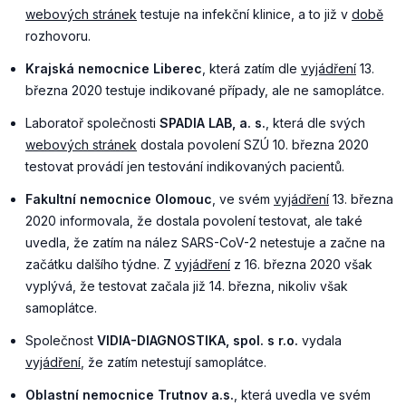
webových stránek
testuje na infekční klinice, a to již v
době
rozhovoru.
Krajská nemocnice Liberec
, která zatím dle
vyjádření
13.
března 2020 testuje indikované případy, ale ne samoplátce.
Laboratoř společnosti
SPADIA LAB, a. s.
, která dle svých
webových stránek
dostala povolení SZÚ 10. března 2020
testovat provádí jen testování indikovaných pacientů.
Fakultní nemocnice Olomouc
, ve svém
vyjádření
13. března
2020 informovala, že dostala povolení testovat, ale také
uvedla, že zatím na nález SARS-CoV-2 netestuje a začne na
začátku dalšího týdne. Z
vyjádření
z 16. března 2020 však
vyplývá, že testovat začala již 14. března, nikoliv však
samoplátce.
Společnost
VIDIA-DIAGNOSTIKA, spol. s r.o.
vydala
vyjádření
, že zatím netestují samoplátce.
Oblastní nemocnice Trutnov a.s.
, která uvedla ve svém