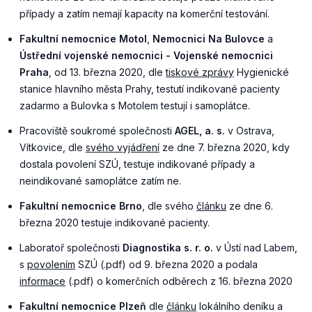
případy a zatím nemají kapacity na komerční testování.
Fakultní nemocnice Motol
,
Nemocnici Na Bulovce
a
Ústřední vojenské nemocnici - Vojenské nemocnici
Praha
, od 13. března 2020, dle
tiskové zprávy
Hygienické
stanice hlavního města Prahy, testutí indikované pacienty
zadarmo a Bulovka s Motolem testují i samoplátce.
Pracoviště soukromé společnosti
AGEL, a. s.
v Ostrava,
Vítkovice, dle
svého vyjádření
ze dne 7. března 2020, kdy
dostala povolení SZÚ, testuje indikované případy a
neindikované samoplátce zatím ne.
Fakultní nemocnice Brno
, dle svého
článku
ze dne 6.
března 2020 testuje indikované pacienty.
Laboratoř společnosti
Diagnostika s. r. o.
v Ústí nad Labem,
s
povolením
SZÚ (.pdf) od 9. března 2020 a podala
informace
(.pdf) o komerčních odběrech z 16. března 2020
Fakultní nemocnice
Plzeň
dle
článku
lokálního deníku a