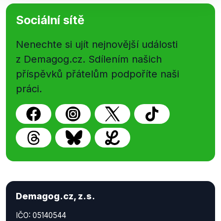
Sociální sítě
Nenechte si ujít nejnovější události
z Demagog.cz. Sdílením našich
příspěvků přátelům podpoříte naši
práci.
Demagog.cz, z.s.
IČO: 05140544