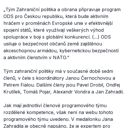
„
Tým Zahraniční politika a obrana připravuje program
ODS pro Českou republiku, která bude aktivním
hráčem v proměnách Evropské unie v efektivnější
spojení států, které využívají veškerých výhod
spolupráce v boji s globální konkurencí. (…) ODS
usiluje o bezpečnost občanů země zajištěnou
akceschopnou armádou, kybernetickou bezpečností
a aktivním členstvím v NATO.“
Tým zahraniční politiky má v současné době sedm
členů, v čele s koordinátory Janou Černochovou a
Petrem Fialou. Dalšími členy jsou Pavel Drobil, Ondřej
Krutílek, Tomáš Pojar, Alexandr Vondra a Jan Zahradil.
Jak mají jednotliví členové programového týmu
rozdělené kompetence, však není na webu tohoto
programového týmu uvedeno. V medailonku Jana
Zahradila je obecně
napsáno
, že je expertem pro