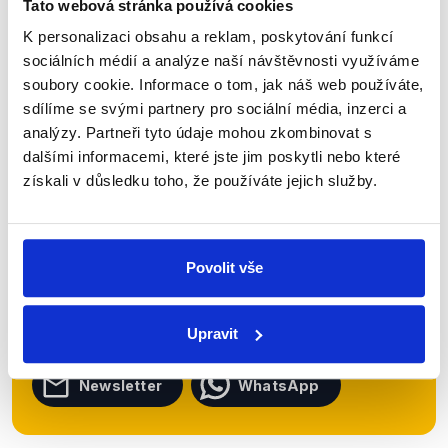
Číst dál
Tato webová stránka používá cookies
K personalizaci obsahu a reklam, poskytování funkcí
sociálních médií a analýze naší návštěvnosti využíváme
soubory cookie. Informace o tom, jak náš web používáte,
Zůstaňme v kontaktu
sdílíme se svými partnery pro sociální média, inzerci a
analýzy. Partneři tyto údaje mohou zkombinovat s
Přihlaste se k odběru našeho
dalšími informacemi, které jste jim poskytli nebo které
newsletteru nebo
whatsappového
získali v důsledku toho, že používáte jejich služby.
kanálu, kde pravidelně přinášíme
shrnutí nejzajímavějších článků a analýz.
Začněte nás odebírat, a mějte tak
Povolit vše
přehled o tom, jaké dezinformace a
nepravdy se zrovna v Česku šíří.
Upravit
Newsletter
WhatsApp