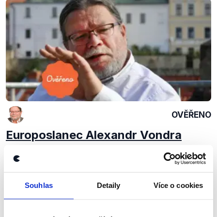
OVĚŘENO
Europoslanec Alexandr Vondra
15. září 2020
Poslanec Evropského parlamentu a místopředseda
ODS v rozhovoru pro Deník N. Hovořil o ODS,
Souhlas
Detaily
Více o cookies
zahraniční politice, Miloši Vystrčilovi a cestě na
Tchaj-wan.