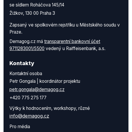
se sídlem Roháčova 145/14
Žižkov, 130 00 Praha 3
Zapsaný ve spolkovém rejstříku u Městského soudu v
Praze.
Demagog.cz má
transparentní bankovní účet
9711283001/5500
vedený u Raiffeisenbank, a.s.
Kontakty
Kontaktní osoba
Petr Gongala | koordinátor projektu
petr.gongala@demagog.cz
+420 775 275 177
Výtky k hodnocením, workshopy, různé
info@demagog.cz
Pro média