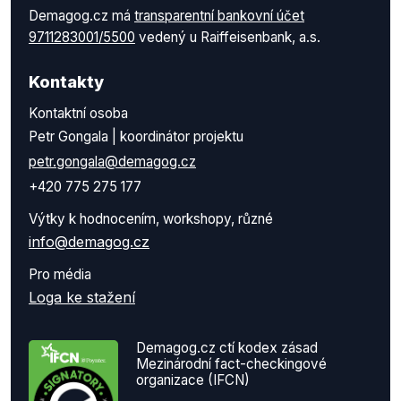
Demagog.cz má
transparentní bankovní účet
9711283001/5500
vedený u Raiffeisenbank, a.s.
Kontakty
Kontaktní osoba
Petr Gongala | koordinátor projektu
petr.gongala@demagog.cz
+420 775 275 177
Výtky k hodnocením, workshopy, různé
info@demagog.cz
Pro média
Loga ke stažení
Demagog.cz ctí kodex zásad
Mezinárodní fact-checkingové
organizace (IFCN)