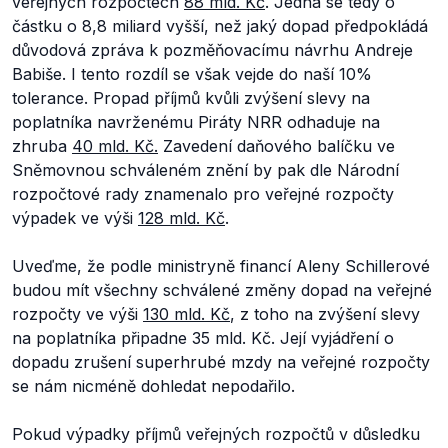
veřejných rozpočtech
88 mld. Kč
. Jedná se tedy o
částku o 8,8 miliard vyšší, než jaký dopad předpokládá
důvodová zpráva k pozměňovacímu návrhu Andreje
Babiše. I tento rozdíl se však vejde do naší 10%
tolerance. Propad příjmů kvůli zvýšení slevy na
poplatníka navrženému Piráty NRR odhaduje na
zhruba
40 mld. Kč.
Zavedení daňového balíčku ve
Sněmovnou schváleném znění by pak dle Národní
rozpočtové rady znamenalo pro veřejné rozpočty
výpadek ve výši
128 mld. Kč
.
Uveďme, že podle ministryně financí Aleny Schillerové
budou mít všechny schválené změny dopad na veřejné
rozpočty ve výši
130 mld. Kč
, z toho na zvýšení slevy
na poplatníka připadne 35 mld. Kč. Její vyjádření o
dopadu zrušení superhrubé mzdy na veřejné rozpočty
se nám nicméně dohledat nepodařilo.
Pokud výpadky příjmů veřejných rozpočtů v důsledku