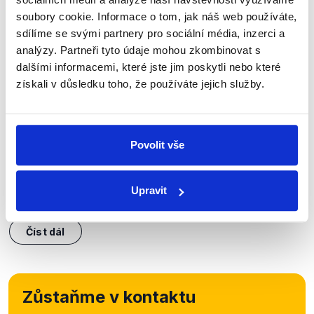
soubory cookie. Informace o tom, jak náš web používáte,
sdílíme se svými partnery pro sociální média, inzerci a
analýzy. Partneři tyto údaje mohou zkombinovat s
OVĚŘENO
dalšími informacemi, které jste jim poskytli nebo které
získali v důsledku toho, že používáte jejich služby.
Miroslava Němcová a Radek
Vondráček
16. prosince 2020
Povolit vše
Miroslava Němcová (senátorka za ODS) a Radek
Vondráček (předseda Poslanecké sněmovny, ANO)
se setkali v nedělních Otázkách Václava Moravce.
Upravit
Diskutovali o přijímání zákonů v nouzovém stavu,...
Číst dál
Zůstaňme v kontaktu