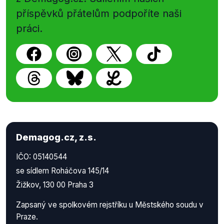
příspěvků přátelům podpoříte naši
práci.
Demagog.cz, z.s.
IČO: 05140544
se sídlem Roháčova 145/14
Žižkov, 130 00 Praha 3
Zapsaný ve spolkovém rejstříku u Městského soudu v
Praze.