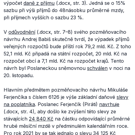
výpočet
daně z příjmu
(.docx, str. 3). Jedná se o 15%
sazbu při výši příjmů do 48násobku průměrné mzdy,
při příjmech vyšších o sazbu 23 %.
V
odůvodnění
(.docx, str. 7–8) svého pozměňovacího
návrhu Andrej Babiš skutečně tvrdí, že výpadek příjmů
veřejných rozpočtů bude příští rok 79,2 mld. Kč. Z toho
52,1 mld. Kč připadá na státní rozpočet, 20 mld. Kč na
rozpočet obcí a 7,1 mld. Kč na rozpočet krajů. Tento
návrh byl Poslaneckou sněmovnou
schválen
v noci na
20. listopadu.
Hlavním předmětem pozměňovacího návrhu Mikuláše
Ferjenčíka s číslem 6126 je výše základní daňové
slevy
na poplatníka
. Poslanec Ferjenčík (Piráti)
navrhuje
(.docx, str. 4), aby došlo ke zvýšení této slevy ze
stávajících
24 840 Kč
na částku odpovídající průměrné
hrubé měsíční mzdě v předminulém kalendářním roce.
Pro rok 2021 by se tak jednalo o slevu
34 125 Kč