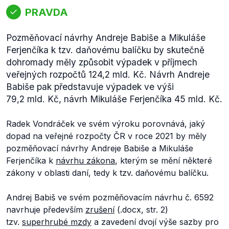
PRAVDA
Pozměňovací návrhy Andreje Babiše a Mikuláše
Ferjenčíka k tzv. daňovému balíčku by skutečně
dohromady měly způsobit výpadek v příjmech
veřejných rozpočtů 124,2 mld. Kč. Návrh Andreje
Babiše pak představuje výpadek ve výši
79,2 mld. Kč, návrh Mikuláše Ferjenčíka 45 mld. Kč.
Radek Vondráček ve svém výroku porovnává, jaký
dopad na veřejné rozpočty ČR v roce 2021 by měly
pozměňovací návrhy Andreje Babiše a Mikuláše
Ferjenčíka k
návrhu zákona
, kterým se mění některé
zákony v oblasti daní, tedy k tzv. daňovému balíčku.
Andrej Babiš ve svém pozměňovacím návrhu č. 6592
navrhuje především
zrušení
(.docx, str. 2)
tzv.
superhrubé mzdy
a zavedení dvojí výše sazby pro