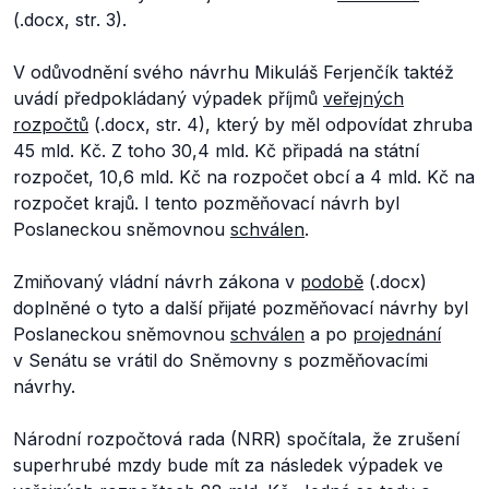
(.docx, str. 3).
V odůvodnění svého návrhu Mikuláš Ferjenčík taktéž
uvádí předpokládaný výpadek příjmů
veřejných
rozpočtů
(.docx, str. 4), který by měl odpovídat zhruba
45 mld. Kč. Z toho 30,4 mld. Kč připadá na státní
rozpočet, 10,6 mld. Kč na rozpočet obcí a 4 mld. Kč na
rozpočet krajů. I tento pozměňovací návrh byl
Poslaneckou sněmovnou
schválen
.
Zmiňovaný vládní návrh zákona v
podobě
(.docx)
doplněné o tyto a další přijaté pozměňovací návrhy byl
Poslaneckou sněmovnou
schválen
a po
projednání
v Senátu se vrátil do Sněmovny s pozměňovacími
návrhy.
Národní rozpočtová rada (NRR) spočítala, že zrušení
superhrubé mzdy bude mít za následek výpadek ve