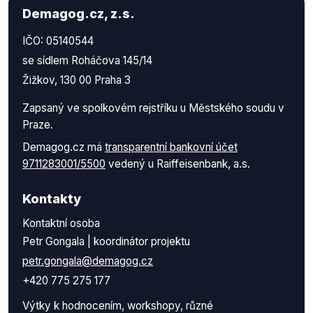
Demagog.cz, z.s.
IČO: 05140544
se sídlem Roháčova 145/14
Žižkov, 130 00 Praha 3
Zapsaný ve spolkovém rejstříku u Městského soudu v
Praze.
Demagog.cz má
transparentní bankovní účet
9711283001/5500
vedený u Raiffeisenbank, a.s.
Kontakty
Kontaktní osoba
Petr Gongala | koordinátor projektu
petr.gongala@demagog.cz
+420 775 275 177
Výtky k hodnocením, workshopy, různé