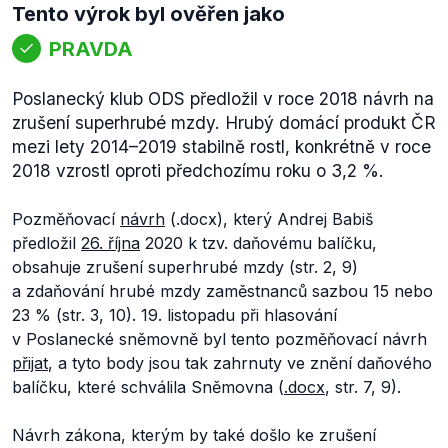
Tento výrok byl ověřen jako
PRAVDA
Poslanecký klub ODS předložil v roce 2018 návrh na
zrušení superhrubé mzdy. Hrubý domácí produkt ČR
mezi lety 2014–2019 stabilně rostl, konkrétně v roce
2018 vzrostl oproti předchozímu roku o 3,2 %.
Pozměňovací
návrh
(.docx), který Andrej Babiš
předložil
26. října
2020 k tzv. daňovému balíčku,
obsahuje zrušení superhrubé mzdy (str. 2, 9)
a zdaňování hrubé mzdy zaměstnanců sazbou 15 nebo
23 % (str. 3, 10). 19. listopadu při hlasování
v Poslanecké sněmovně byl tento pozměňovací návrh
přijat
, a tyto body jsou tak zahrnuty ve znění daňového
balíčku, které schválila Sněmovna (
.docx
, str. 7, 9).
Návrh zákona, kterým by také došlo ke zrušení