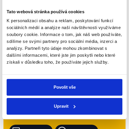
se setkali v nedělních Otázkách Václava Moravce.
Diskutovali o přijímání zákonů v nouzovém stavu,...
Tato webová stránka používá cookies
K personalizaci obsahu a reklam, poskytování funkcí
Číst dál
sociálních médií a analýze naší návštěvnosti využíváme
soubory cookie. Informace o tom, jak náš web používáte,
sdílíme se svými partnery pro sociální média, inzerci a
Zůstaňme v kontaktu
analýzy. Partneři tyto údaje mohou zkombinovat s
dalšími informacemi, které jste jim poskytli nebo které
Přihlaste se k odběru našeho
získali v důsledku toho, že používáte jejich služby.
newsletteru nebo
whatsappového
kanálu, kde pravidelně přinášíme
Povolit vše
shrnutí nejzajímavějších článků a analýz.
Začněte nás odebírat, a mějte tak
přehled o tom, jaké dezinformace a
Upravit
nepravdy se zrovna v Česku šíří.