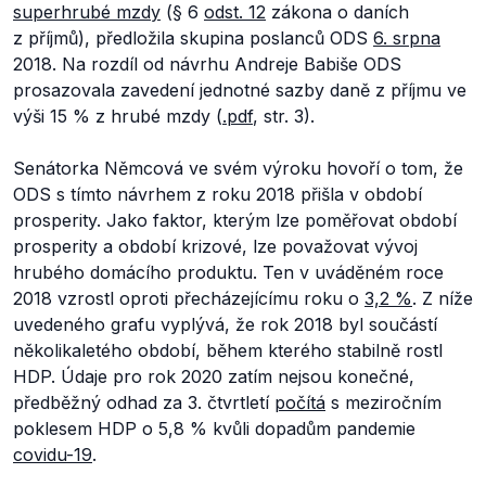
superhrubé mzdy
(§ 6
odst. 12
zákona o daních
z příjmů), předložila skupina poslanců ODS
6. srpna
2018. Na rozdíl od návrhu Andreje Babiše ODS
prosazovala zavedení jednotné sazby daně z příjmu ve
výši 15 % z hrubé mzdy (
.pdf
, str. 3).
Senátorka Němcová ve svém výroku hovoří o tom, že
ODS s tímto návrhem z roku 2018 přišla v období
prosperity. Jako faktor, kterým lze poměřovat období
prosperity a období krizové, lze považovat vývoj
hrubého domácího produktu. Ten v uváděném roce
2018 vzrostl oproti přecházejícímu roku o
3,2 %
. Z níže
uvedeného grafu vyplývá, že rok 2018 byl součástí
několikaletého období, během kterého stabilně rostl
HDP. Údaje pro rok 2020 zatím nejsou konečné,
předběžný odhad za 3. čtvrtletí
počítá
s meziročním
poklesem HDP o 5,8 % kvůli dopadům pandemie
covidu-19
.