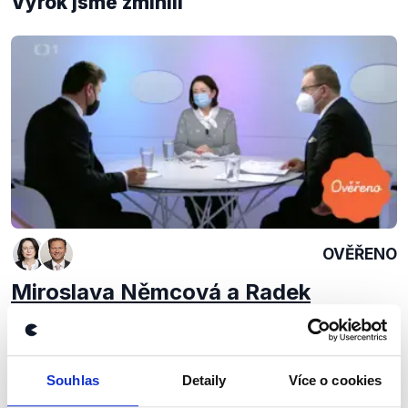
Výrok jsme zmínili
OVĚŘENO
Miroslava Němcová a Radek
Vondráček
16. prosince 2020
Miroslava Němcová (senátorka za ODS) a Radek
Souhlas
Detaily
Více o cookies
Vondráček (předseda Poslanecké sněmovny, ANO)