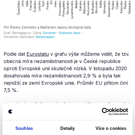
Podle dat
Eurostatu
v grafu výše můžeme vidět, že tzv.
obecná míra nezaměstnanosti je v České republice
oproti Evropské unii skutečně nízká. V listopadu 2020
dosahovala míra nezaměstnanosti 2,9 % a byla tak
nejnižší ze zemí Evropské unie. Průměr EU přitom činí
7,5 %.
Je tedy skutečně pravda, že tzv. podíl nezaměstnaných
osob stoupl mezi listopadem a prosincem 2020 z 3,8 %
na 4 %. Pravdivé je i tvrzení, že míra nezaměstnanosti
v České republice (2,9 %) je, dle dat za listopad, oproti
Souhlas
Detaily
Více o cookies
Evropské unii (7,5 %) nízká. Mezinárodní srovnání dat