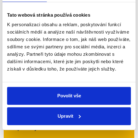
za prosinec 2020 ještě nejsou dostupná, lze však
očekávat, že i v prosinci měla Česká republika ve
Tato webová stránka používá cookies
srovnání s ostatními státy EU relativně nízkou míru
K personalizaci obsahu a reklam, poskytování funkcí
nezaměstnanosti.
sociálních médií a analýze naší návštěvnosti využíváme
soubory cookie. Informace o tom, jak náš web používáte,
sdílíme se svými partnery pro sociální média, inzerci a
analýzy. Partneři tyto údaje mohou zkombinovat s
Zůstaňme v kontaktu
dalšími informacemi, které jste jim poskytli nebo které
získali v důsledku toho, že používáte jejich služby.
Přihlaste se k odběru našeho
newsletteru nebo
whatsappového
kanálu, kde pravidelně přinášíme
Povolit vše
shrnutí nejzajímavějších článků a analýz.
Začněte nás odebírat, a mějte tak
Upravit
přehled o tom, jaké dezinformace a
nepravdy se zrovna v Česku šíří.