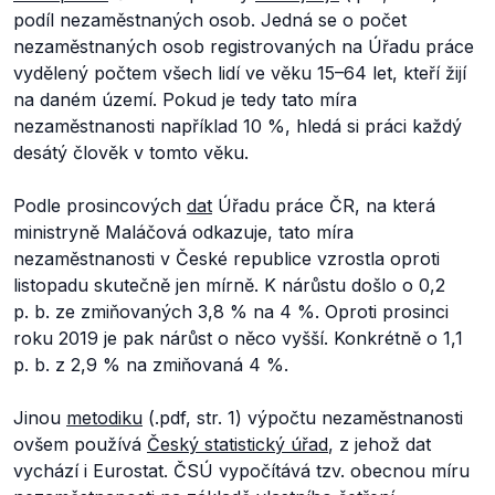
podíl nezaměstnaných osob. Jedná se o počet
nezaměstnaných osob registrovaných na Úřadu práce
vydělený počtem všech lidí ve věku 15–64 let, kteří žijí
na daném území. Pokud je tedy tato míra
nezaměstnanosti například 10 %, hledá si práci každý
desátý člověk v tomto věku.
Podle prosincových
dat
Úřadu práce ČR, na která
ministryně Maláčová odkazuje, tato míra
nezaměstnanosti v České republice vzrostla oproti
listopadu skutečně jen mírně. K nárůstu došlo o 0,2
p. b. ze zmiňovaných 3,8 % na 4 %. Oproti prosinci
roku 2019 je pak nárůst o něco vyšší. Konkrétně o 1,1
p. b. z 2,9 % na zmiňovaná 4 %.
Jinou
metodiku
(.pdf, str. 1) výpočtu nezaměstnanosti
ovšem používá
Český statistický úřad
, z jehož dat
vychází i Eurostat. ČSÚ vypočítává tzv. obecnou míru