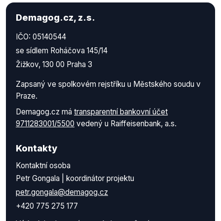
Demagog.cz, z.s.
IČO: 05140544
se sídlem Roháčova 145/14
Žižkov, 130 00 Praha 3
Zapsaný ve spolkovém rejstříku u Městského soudu v
Praze.
Demagog.cz má
transparentní bankovní účet
9711283001/5500
vedený u Raiffeisenbank, a.s.
Kontakty
Kontaktní osoba
Petr Gongala | koordinátor projektu
petr.gongala@demagog.cz
+420 775 275 177