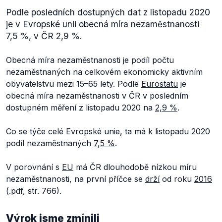
Podle posledních dostupných dat z listopadu 2020
je v Evropské unii obecná míra nezaměstnanosti
7,5 %, v ČR 2,9 %.
Obecná míra nezaměstnanosti je podíl počtu
nezaměstnaných na celkovém ekonomicky aktivním
obyvatelstvu mezi 15–65 lety. Podle
Eurostatu
je
obecná míra nezaměstnanosti v ČR v posledním
dostupném měření z listopadu 2020 na
2,9 %
.
Co se týče celé Evropské unie, ta má k listopadu 2020
podíl nezaměstnaných
7,5 %
.
V porovnání s
EU
má ČR dlouhodobě nízkou míru
nezaměstnanosti, na první příčce se
drží
od roku
2016
(.pdf, str. 766).
Výrok jsme zmínili