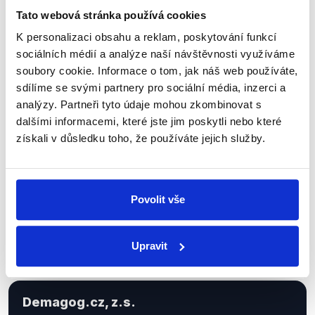
Tato webová stránka používá cookies
K personalizaci obsahu a reklam, poskytování funkcí
Sociální sítě
sociálních médií a analýze naší návštěvnosti využíváme
soubory cookie. Informace o tom, jak náš web používáte,
Nenechte si ujít nejnovější události
sdílíme se svými partnery pro sociální média, inzerci a
z Demagog.cz. Sdílením našich
analýzy. Partneři tyto údaje mohou zkombinovat s
dalšími informacemi, které jste jim poskytli nebo které
příspěvků přátelům podpoříte naši
získali v důsledku toho, že používáte jejich služby.
práci.
Povolit vše
Upravit
Demagog.cz, z.s.