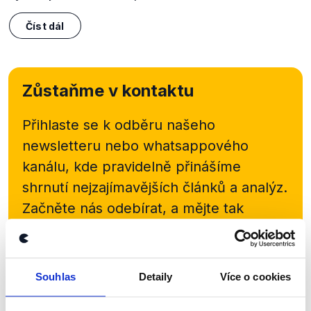
Číst dál
Zůstaňme v kontaktu
Přihlaste se k odběru našeho
newsletteru nebo
whatsappového
kanálu, kde pravidelně přinášíme
shrnutí nejzajímavějších článků a analýz.
Začněte nás odebírat, a mějte tak
přehled o tom, jaké dezinformace a
nepravdy se zrovna v Česku šíří.
Souhlas
Detaily
Více o cookies
Newsletter
WhatsApp