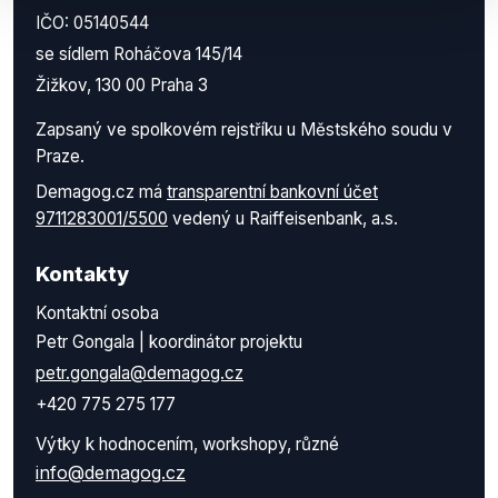
IČO: 05140544
se sídlem Roháčova 145/14
Žižkov, 130 00 Praha 3
Zapsaný ve spolkovém rejstříku u Městského soudu v
Praze.
Demagog.cz má
transparentní bankovní účet
9711283001/5500
vedený u Raiffeisenbank, a.s.
Kontakty
Kontaktní osoba
Petr Gongala | koordinátor projektu
petr.gongala@demagog.cz
+420 775 275 177
Výtky k hodnocením, workshopy, různé
info@demagog.cz