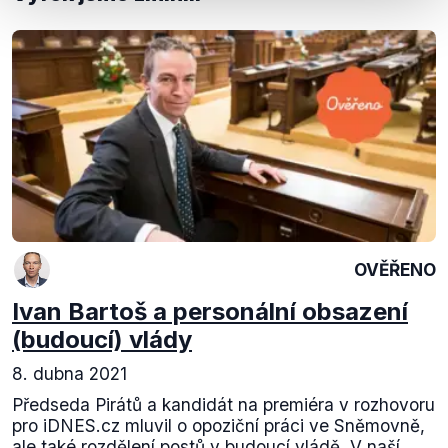
OVĚŘENO
Ivan Bartoš a personální obsazení
(budoucí) vlády
8. dubna 2021
Předseda Pirátů a kandidát na premiéra v rozhovoru
pro iDNES.cz mluvil o opoziční práci ve Sněmovně,
ale také rozdělení postů v budoucí vládě. V naší