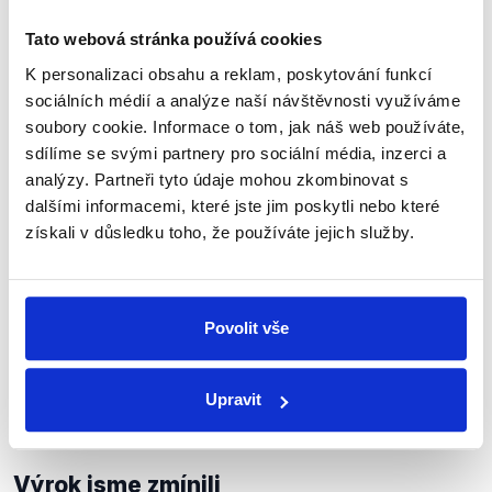
Závěrem uveďme, že ačkoli se nám podařilo nalézt
Tato webová stránka používá cookies
11 případů, kdy vláda výzvy Poslanecké sněmovny
K personalizaci obsahu a reklam, poskytování funkcí
splnila, nemůžeme jednoznačně určit, zda se jedná
sociálních médií a analýze naší návštěvnosti využíváme
o přesné číslo splněných usnesení. V některých
soubory cookie. Informace o tom, jak náš web používáte,
případech totiž nelze zcela objektivně zhodnotit, zda
sdílíme se svými partnery pro sociální média, inzerci a
byly dané kroky splněny, či nikoliv. Jako příklad
analýzy. Partneři tyto údaje mohou zkombinovat s
můžeme uvést usnesení č.
1433
(.pdf), v němž
dalšími informacemi, které jste jim poskytli nebo které
Sněmovna žádá vládu, aby
„akcentovala výdaje na
získali v důsledku toho, že používáte jejich služby.
modernizaci pohotovostních zásob vytvářených
Správou státních hmotných rezerv“
. V některých
případech také nelze pro ověření dohledat veřejně
dostupné informace, zde můžeme zmínit usnesení
Povolit vše
č.
1233
(.pdf). Situaci také komplikuje skutečnost, že
jednotlivá usnesení často obsahují více výzev najednou.
Kvůli těmto důvodům proto hodnotíme výrok jako
Upravit
neověřitelný.
Výrok jsme zmínili