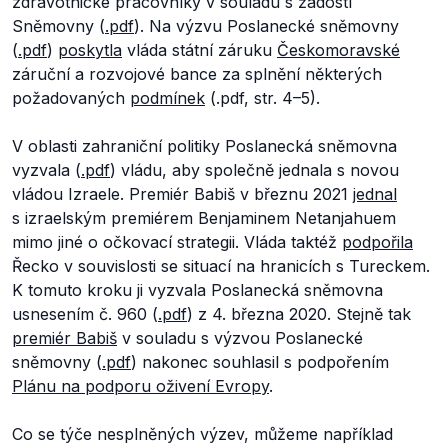
zdravotnické pracovníky v souladu s žádostí
Sněmovny (
.pdf
). Na výzvu Poslanecké sněmovny
(
.pdf
)
poskytla
vláda státní záruku
Českomoravské
záruční a rozvojové bance za splnění některých
požadovaných
podmínek
(.pdf, str. 4–5).
V oblasti zahraniční politiky Poslanecká sněmovna
vyzvala (
.pdf
) vládu, aby společně jednala s novou
vládou Izraele. Premiér Babiš v březnu 2021
jednal
s izraelským premiérem Benjaminem Netanjahuem
mimo jiné o očkovací strategii. Vláda taktéž
podpořila
Řecko v souvislosti se situací na hranicích s Tureckem.
K tomuto kroku ji vyzvala Poslanecká sněmovna
usnesením č. 960 (
.pdf
) z 4. března 2020. Stejně tak
premiér Babiš
v souladu s výzvou Poslanecké
sněmovny (
.pdf
) nakonec souhlasil s podpořením
Plánu na podporu oživení Evropy
.
Co se týče nesplněných výzev, můžeme například