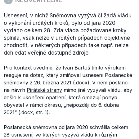
Usnesení, v nichž Sněmovna vyzývá či žádá vládu
o vykonání určitých kroků, bylo od jara 2020
vydáno celkem 28. Zda vláda požadované kroky
splnila, však nelze v určitých případech objektivně
zhodnotit, v některých případech také např. nelze
dohledat veřejně dostupné zdroje.
Pro kontext uveďme, že Ivan Bartoš tímto výrokem
reaguje na dotaz, který zmiňoval usnesení Poslanecké
sněmovny z 26. března 2021 (
.docx
). V něm poslanci
na návrh
Pirátské strany
mimo jiné vyzývali vládu, aby
došlo k ukončení opatření, která omezují pohyb
obyvatel v rámci okresu,
„nejpozději do 6. dubna
2021“
(.docx, str. 1).
Poslanecká sněmovna od jara 2020 schválila celkem
28
usnesení
, ve kterých vyzývá vládu k různým