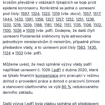
krokům převážně v otázkách týkajících se boje proti
epidemii koronaviru. Konkrétně se jedná o usnesení
pod čísly:
1597
,
1324
,
1323
,
1319
(vše .docx),
1557
,
1517
,
1444
,
1433
,
1391
,
1356
,
1327
,
1257
,
1252
,
1251
,
1238
,
1233
,
1218
,
1209
,
1188
,
1181
,
1162
,
1151
,
1135
,
1106
,
1102
,
1100
,
1026
a
1009
(vše .pdf). Dodejme, že další čtyři
usnesení Poslanecké sněmovny byla adresována
jednotlivým ministerstvům či ministrům, případně přímo
předsedovi vlády, a to usnesení pod čísly
1583
,
1430
,
1124
a
1103
(vše .pdf).
Můžeme uvést, že mezi splněné výzvy vlády patří
například usnesení č. 1026 (
.pdf
) z dubna 2020, které
se týkalo finanční
kompenzace
pro pracující v režimu
dohod o provedení práce a dohod o pracovní činnosti
a stanovení ošetřovného ve výši
80 %
redukovaného
denního základu.
Další výzva (
.pdf
) byla vládou splněna při představení