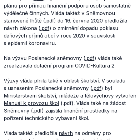
plánu
pro přímou finanční podporu osob samostatně
výdělečně činných. Vláda taktéž v Sněmovnou
stanovené lhůtě (
.pdf
) do 16. června 2020 předložila
návrh zákona (
.pdf
) o zmírnění dopadu poklesu
daňových příjmů obcí v roce 2020 v souvislosti
s epidemií koronaviru.
Na výzvu Poslanecké sněmovny (
.pdf
) vláda také
zrealizovala dotační program
COVID-Kultura 2
.
Výzvy vláda plnila také v oblasti školství. V souladu
s usnesením Poslanecké sněmovny (
.pdf
) byl
Ministerstvem školství, mládeže a tělovýchovy vytvořen
Manuál k provozu škol
(.pdf). Vláda také na žádost
Sněmovny (
.pdf
)
zajistila
finanční prostředky na
pořízení technického vybavení škol.
Vláda taktéž předložila
návrh
na odměny pro