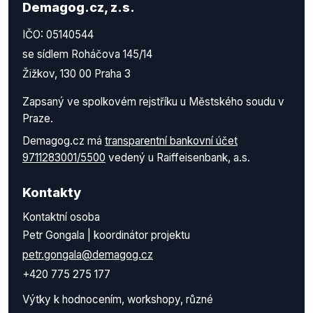
Demagog.cz, z.s.
IČO: 05140544
se sídlem Roháčova 145/14
Žižkov, 130 00 Praha 3
Zapsaný ve spolkovém rejstříku u Městského soudu v
Praze.
Demagog.cz má
transparentní bankovní účet
9711283001/5500
vedený u Raiffeisenbank, a.s.
Kontakty
Kontaktní osoba
Petr Gongala | koordinátor projektu
petr.gongala@demagog.cz
+420 775 275 177
Výtky k hodnocením, workshopy, různé