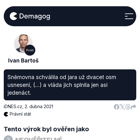
Piráti
Ivan Bartoš
Sněmovna schválila od jara už dvacet osm
usnesení, (...) a vláda jich splnila jen asi
jedenáct.
iDNES.cz
,
2. dubna 2021
Právní stát
Tento výrok byl ověřen jako
NEOVĚŘITELNÉ