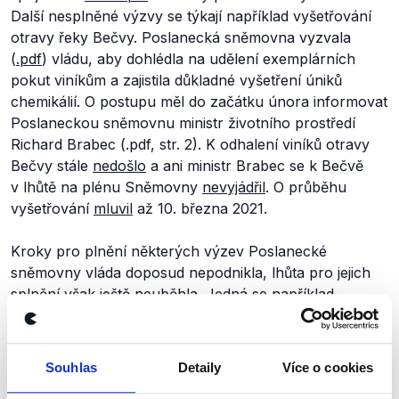
Další nesplněné výzvy se týkají například vyšetřování
otravy řeky Bečvy. Poslanecká sněmovna vyzvala
(
.pdf
) vládu, aby dohlédla na udělení exemplárních
pokut viníkům a zajistila důkladné vyšetření úniků
chemikálií. O postupu měl do začátku února informovat
Poslaneckou sněmovnu ministr životního prostředí
Richard Brabec (.pdf, str. 2). K odhalení viníků otravy
Bečvy stále
nedošlo
a ani ministr Brabec se k Bečvě
v lhůtě na plénu Sněmovny
nevyjádřil
. O průběhu
vyšetřování
mluvil
až 10. března 2021.
Kroky pro plnění některých výzev Poslanecké
sněmovny vláda doposud nepodnikla, lhůta pro jejich
splnění však ještě neuběhla. Jedná se například
o usnesení č. 1319 (
.docx
), ve kterém Sněmovna žádá
vládu, aby ji každoročně do 30. června informovala
o působení sil Ministerstva obrany v rámci boje proti
Souhlas
Detaily
Více o cookies
terorismu v Mali, Nigeru a Čadu.