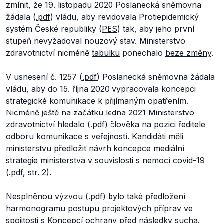
zmínit, že 19. listopadu 2020 Poslanecká sněmovna
žádala (
.pdf
) vládu, aby revidovala Protiepidemický
systém České republiky (
PES
) tak, aby jeho první
stupeň nevyžadoval nouzový stav. Ministerstvo
zdravotnictví nicméně
tabulku
ponechalo
beze změny
.
V usnesení č. 1257 (
.pdf
) Poslanecká sněmovna žádala
vládu, aby do 15. října 2020 vypracovala koncepci
strategické komunikace k přijímaným opatřením.
Nicméně ještě na začátku ledna 2021 Ministerstvo
zdravotnictví hledalo (
.pdf
) člověka na pozici ředitele
odboru komunikace s veřejností. Kandidáti měli
ministerstvu předložit návrh koncepce mediální
strategie ministerstva v souvislosti s nemocí covid-19
(.pdf, str. 2).
Nesplněnou výzvou (
.pdf
) bylo také předložení
harmonogramu postupu projektových příprav ve
spojitosti s
Koncepcí
ochrany před následky sucha.