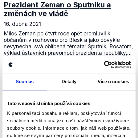
Prezident Zeman o Sputniku a
změnách ve vládě
16. dubna 2021
Miloš Zeman po čtvrt roce opět promluvil k
občanům v rozhovoru pro Blesk a jako obvykle
nevynechal svá oblíbená témata: Sputnik, Rosatom,
výklad ústavních pravomocí prezidenta republiky,...
Číst dál
Souhlas
Detaily
Více o cookies
Zůstaňme v kontaktu
Tato webová stránka používá cookies
Přihlaste se k odběru našeho
K personalizaci obsahu a reklam, poskytování funkcí
newsletteru nebo
whatsappového
sociálních médií a analýze naší návštěvnosti využíváme
soubory cookie. Informace o tom, jak náš web používáte,
kanálu, kde pravidelně přinášíme
sdílíme se svými partnery pro sociální média, inzerci a