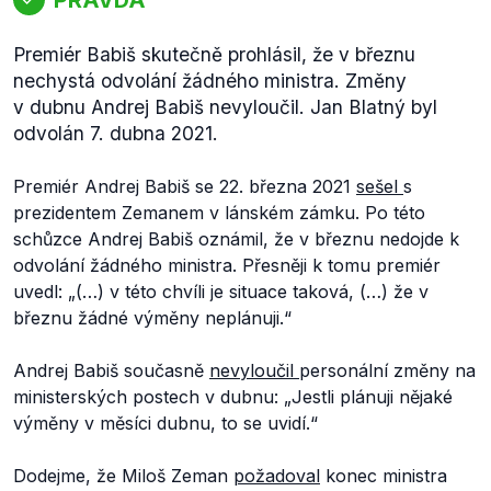
Premiér Babiš skutečně prohlásil, že v březnu
nechystá odvolání žádného ministra. Změny
v dubnu Andrej Babiš nevyloučil. Jan Blatný byl
odvolán 7. dubna 2021.
Premiér Andrej Babiš se 22. března 2021
sešel
s
prezidentem Zemanem v lánském zámku. Po této
schůzce Andrej Babiš oznámil, že v březnu nedojde k
odvolání žádného ministra. Přesněji k tomu premiér
uvedl: „
(…) v
této chvíli je situace taková, (…) že v
březnu žádné výměny neplánuji.“
Andrej Babiš současně
nevyloučil
personální změny na
ministerských postech v dubnu: „
Jestli plánuji nějaké
výměny v
měsíci dubnu, to se uvidí.“
Dodejme, že Miloš Zeman
požadoval
konec ministra