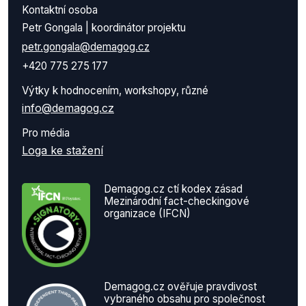
Kontaktní osoba
Petr Gongala | koordinátor projektu
petr.gongala@demagog.cz
+420 775 275 177
Výtky k hodnocením, workshopy, různé
info@demagog.cz
Pro média
Loga ke stažení
Demagog.cz ctí kodex zásad
Mezinárodní fact-checkingové
organizace (IFCN)
Demagog.cz ověřuje pravdivost
vybraného obsahu pro společnost