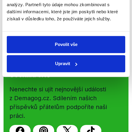
shrnutí nejzajímavějších článků a analýz.
analýzy. Partneři tyto údaje mohou zkombinovat s
Začněte nás odebírat, a mějte tak
dalšími informacemi, které jste jim poskytli nebo které
přehled o tom, jaké dezinformace a
získali v důsledku toho, že používáte jejich služby.
nepravdy se zrovna v Česku šíří.
Newsletter
WhatsApp
Povolit vše
Upravit
Sociální sítě
Nenechte si ujít nejnovější události
z Demagog.cz. Sdílením našich
příspěvků přátelům podpoříte naši
práci.