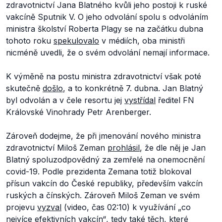
zdravotnictví Jana Blatného kvůli jeho postoji k ruské
vakcíně Sputnik V. O jeho odvolání spolu s odvoláním
ministra školství Roberta Plagy se na začátku dubna
tohoto roku
spekulovalo
v médiích, oba ministři
nicméně uvedli, že o svém odvolání nemají informace.
K výměně na postu ministra zdravotnictví však poté
skutečně
došlo
, a to konkrétně 7. dubna. Jan Blatný
byl odvolán a v čele resortu jej
vystřídal
ředitel FN
Královské Vinohrady Petr Arenberger.
Zároveň dodejme, že při jmenování nového ministra
zdravotnictví Miloš Zeman
prohlásil
, že dle něj je Jan
Blatný spoluzodpovědný za zemřelé na onemocnění
covid-19. Podle prezidenta Zemana totiž blokoval
přísun vakcín do České republiky, především vakcín
ruských a čínských. Zároveň Miloš Zeman ve svém
projevu
vyzval
(video, čas 02:10) k využívání „
co
nejvíce efektivních vakcín“
, tedy také těch, které