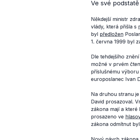
Ve své podstatě 
Někdejší ministr zdr
vlády, která přišla s
byl
předložen
Poslan
1. června 1999 byl 
Dle tehdejšího zněn
možné v prvém čtení
příslušnému výboru a
europoslanec Ivan D
Na druhou stranu je
David prosazoval. V
zákona mají a které
prosazeno ve
hlaso
zákona odmítnut byl
Nový
návrh
zákona o