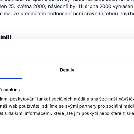
n 25. května 2000, následně byl 11. srpna 2000 vyhlášen
dejme, že předmětem hodnocení není srovnání obou návr
nili
Ivan David o Rusku, Ukr
zdravotnictví
Detaily
30. dubna 2021
Europoslanec za SPD se v Intervi
k současné česko-ruské diplomatic
á cookies
příčinám, ale jako bývalý ministr z
tomuto resortu. Přestože...
klam, poskytování funkcí sociálních médií a analýze naší návšt
OVĚŘENO
 náš web používáte, sdílíme se svými partnery pro sociální média
Číst dál
 s dalšími informacemi, které jste jim poskytli nebo které získa