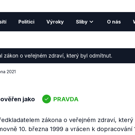
ítí
Politici
Výroky
Sliby
O nás
l zákon o veřejném zdraví, který byl odmítnut.
bna 2021
 ověřen jako
PRAVDA
ředkladatelem zákona o veřejném zdraví, který
ovně 10. března 1999 a vrácen k dopracování 1