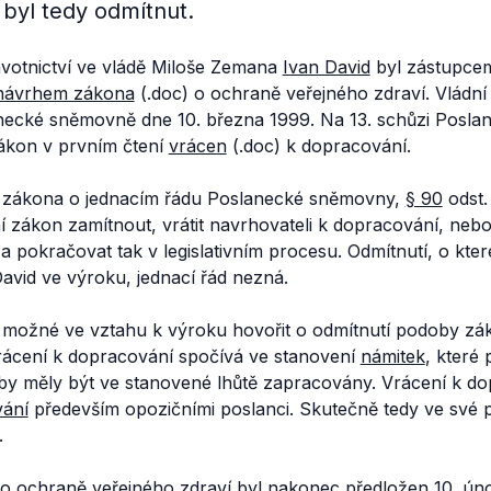
byl tedy odmítnut.
avotnictví ve vládě Miloše Zemana
Ivan David
byl zástupc
návrhem zákona
(.doc) o ochraně veřejného zdraví. Vládn
ecké sněmovně dne 10. března 1999. Na 13. schůzi Posl
zákon v prvním čtení
vrácen
(.doc) k dopracování.
í zákona o jednacím řádu Poslanecké sněmovny,
§ 90
odst.
 zákon zamítnout, vrátit navrhovateli k dopracování, nebo
 pokračovat tak v legislativním procesu. Odmítnutí, o kte
avid ve výroku, jednací řád nezná.
 možné ve vztahu k výroku hovořit o odmítnutí podoby zá
rácení k dopracování spočívá ve stanovení
námitek
, které
 by měly být ve stanovené lhůtě zapracovány. Vrácení k d
vání
především opozičními poslanci. Skutečně tedy ve své 
.
 ochraně veřejného zdraví byl nakonec předložen 10. ún