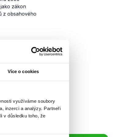
 jako zákon
hů z obsahového
ajině a
Více o cookies
ew ČT24 vyjadřoval
ké roztržce a jejím
dravotnictví také k
ěvnosti využíváme soubory
, inzerci a analýzy. Partneři
li v důsledku toho, že