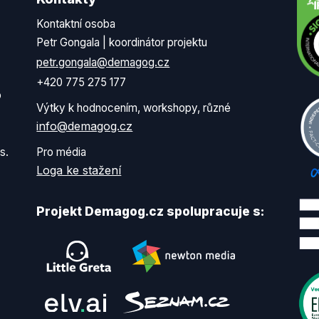
Kontaktní osoba
Petr Gongala | koordinátor projektu
petr.gongala@demagog.cz
+420 775 275 177
o
Výtky k hodnocením, workshopy, různé
info@demagog.cz
s.
Pro média
Loga ke stažení
Projekt Demagog.cz spolupracuje s: