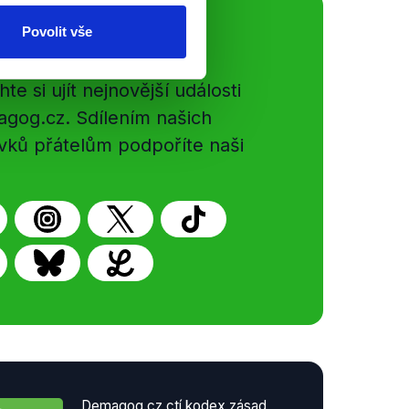
Povolit vše
ální sítě
e si ujít nejnovější události
gog.cz. Sdílením našich
vků přátelům podpoříte naši
Demagog.cz ctí kodex zásad