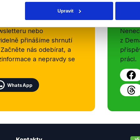
Upravit
Soci
sletteru nebo
Nenecht
delně přinášíme shrnutí
z Dema
 Začněte nás odebírat, a
příspě
ezinformace a nepravdy se
práci.
WhatsApp
Kontakty