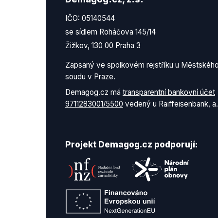
IČO: 05140544
se sídlem Roháčova 145/14
Žižkov, 130 00 Praha 3
Zapsaný ve spolkovém rejstříku u Městskéh
soudu v Praze.
Demagog.cz má
transparentní bankovní účet
9711283001/5500
vedený u Raiffeisenbank, a.
Projekt Demagog.cz podporují: