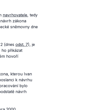
em
navrhovatele
, tedy
í návrh zákona
anecké sněmovny dne
 2 (dnes
odst. 7
), je
 ho přikázat
rém hovoří
kona, kterou Ivan
 poslanci k návrhu
opracování bylo
podstatě návrh
ora 2000