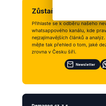
Zůstaňme v kontaktu
Přihlaste se k odběru našeho
new
whatsappového kanálu, kde pravi
nejzajímavějších článků a analýz.
mějte tak přehled o tom, jaké d
zrovna v Česku šíří.
Newsletter
Demagog.cz, z.s.