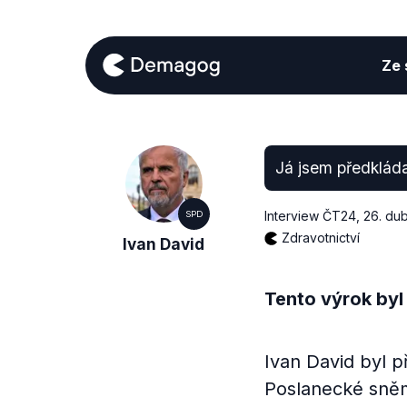
Ze s
Já jsem předkláda
Interview ČT24
,
26. du
SPD
Zdravotnictví
Ivan David
Tento výrok byl
Ivan David byl p
Poslanecké sněm