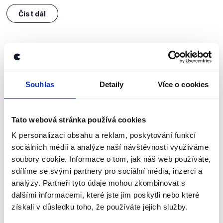
Číst dál
Zůstaňme v kontaktu
Přihlaste se k odběru našeho
Souhlas
Detaily
Více o cookies
newsletteru nebo
whatsappového
kanálu, kde pravidelně přinášíme
Tato webová stránka používá cookies
shrnutí nejzajímavějších článků a analýz.
K personalizaci obsahu a reklam, poskytování funkcí
Začněte nás odebírat, a mějte tak
sociálních médií a analýze naší návštěvnosti využíváme
přehled o tom, jaké dezinformace a
soubory cookie. Informace o tom, jak náš web používáte,
sdílíme se svými partnery pro sociální média, inzerci a
nepravdy se zrovna v Česku šíří.
analýzy. Partneři tyto údaje mohou zkombinovat s
dalšími informacemi, které jste jim poskytli nebo které
Newsletter
WhatsApp
získali v důsledku toho, že používáte jejich služby.