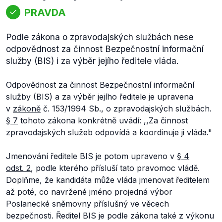
PRAVDA
Podle zákona o zpravodajských službách nese
odpovědnost za činnost Bezpečnostní informační
služby (BIS) i za výběr jejího ředitele vláda.
Odpovědnost za činnost Bezpečnostní informační
služby (BIS) a za výběr jejího ředitele je upravena
v
zákoně
č. 153/1994 Sb., o zpravodajských službách.
§ 7
tohoto zákona konkrétně uvádí:
,,Za činnost
zpravodajských služeb odpovídá a koordinuje ji vláda."
Jmenování ředitele BIS je potom upraveno v
§ 4
odst. 2
, podle kterého přísluší tato pravomoc vládě.
Doplňme, že kandidáta může vláda jmenovat ředitelem
až poté, co navržené jméno projedná výbor
Poslanecké sněmovny příslušný ve věcech
bezpečnosti. Ředitel BIS je podle zákona také z výkonu