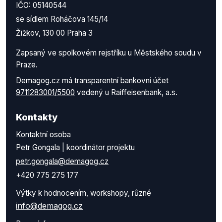
IČO: 05140544
se sídlem Roháčova 145/14
Žižkov, 130 00 Praha 3
Zapsaný ve spolkovém rejstříku u Městského soudu v
Praze.
Demagog.cz má
transparentní bankovní účet
9711283001/5500
vedený u Raiffeisenbank, a.s.
Kontakty
Kontaktní osoba
Petr Gongala | koordinátor projektu
petr.gongala@demagog.cz
+420 775 275 177
Výtky k hodnocením, workshopy, různé
info@demagog.cz