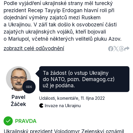
Podle vyjádření ukrajinské strany měl turecký
prezident Recep Tayyip Erdogan hlavní roli při
dojednání výměny zajatců mezi Ruskem
a Ukrajinou. V září tak došlo k osvobození části
zajatých ukrajinských vojáků, kteří bojovali
o Mariupol, včetně některých velitelů pluku Azov.
zobrazit celé odůvodnění
Ta žádost (o vstup Ukrajiny
do NATO, pozn. Demagog.cz)
už je podána.
ODS
Pavel
Události, komentáře
,
11. října 2022
Žáček
Invaze na Ukrajinu
PRAVDA
Ukrajinský prezident Volodomyr Zelenskyj oznámil