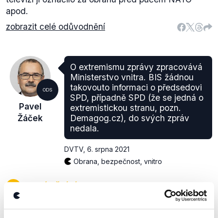
apod.
zobrazit celé odůvodnění
O extremismu zprávy zpracovává
Ministerstvo vnitra. BIS žádnou
takovouto informaci o předsedovi
ODS
SPD, případně SPD (že se jedná o
Pavel
extremistickou stranu, pozn.
Žáček
Demagog.cz), do svých zpráv
nedala.
DVTV
,
6. srpna 2021
Obrana, bezpečnost, vnitro
ZAVÁDĚJÍCÍ
Zprávy o extremismu skutečně zpracovává
Ministerstvo vnitra, dělá to však mj. na základě