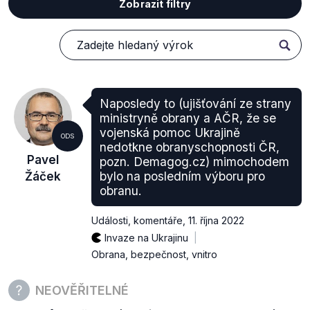
Zobrazit filtry
Naposledy to (ujišťování ze strany
ministryně obrany a AČR, že se
vojenská pomoc Ukrajině
ODS
nedotkne obranyschopnosti ČR,
Pavel
pozn. Demagog.cz) mimochodem
Žáček
bylo na posledním výboru pro
obranu.
Události, komentáře
,
11. října 2022
Invaze na Ukrajinu
Obrana, bezpečnost, vnitro
NEOVĚŘITELNÉ