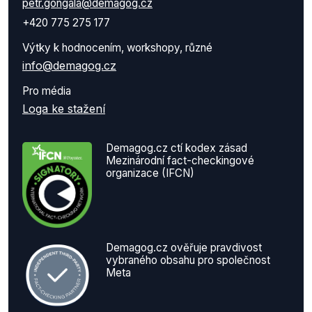
petr.gongala@demagog.cz
+420 775 275 177
Výtky k hodnocením, workshopy, různé
info@demagog.cz
Pro média
Loga ke stažení
Demagog.cz ctí kodex zásad
Mezinárodní fact-checkingové
organizace (IFCN)
Demagog.cz ověřuje pravdivost
vybraného obsahu pro společnost
Meta