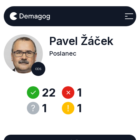
Pavel Žáček
Poslanec
ODS
22
1
1
1