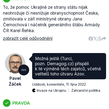
To, že pomoc Ukrajině ze strany státu nijak
neohrožuje či nesnižuje obranyschopnost Česka,
zmiňovala v září ministryně obrany Jana
Černochová i náčelník generálního štábu Armády
ČR Karel Řehka.
zobrazit celé odůvodnění
Možná ještě (Turci,
pozn. Demagog.cz) přispěli
k té výměně těch zajatců, včetně
ODS
velitelů toho útvaru Azov.
Pavel
Žáček
Události, komentáře
,
11. října 2022
Invaze na Ukrajinu
Zahraniční politika
PRAVDA