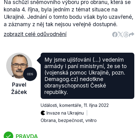
Na schůzi sněmovního výboru pro obranu, která se
konala 4. října, byla jedním z témat situace na
Ukrajině. Jednání o tomto bodu však bylo uzavřené,
a záznamy z něj tak nejsou veřejně dostupné.
zobrazit celé odůvodnění
My jsme ujišťováni (...) vedením
armády i paní ministryní, že se to
(vojenská pomoc Ukrajině, pozn.
ODS
Demagog.cz) nedotkne
Pavel
obranyschopnosti České
Žáček
republiky.
Události, komentáře
,
11. října 2022
Invaze na Ukrajinu
Obrana, bezpečnost, vnitro
PRAVDA