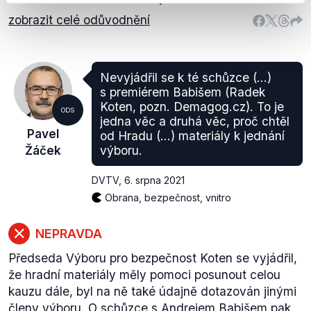
zobrazit celé odůvodnění
Nevyjádřil se k té schůzce (...)
s premiérem Babišem (Radek
Koten, pozn. Demagog.cz). To je
ODS
jedna věc a druhá věc, proč chtěl
Pavel
od Hradu (...) materiály k jednání
Žáček
výboru.
DVTV
,
6. srpna 2021
Obrana, bezpečnost, vnitro
NEPRAVDA
Předseda Výboru pro bezpečnost Koten se vyjádřil,
že hradní materiály měly pomoci posunout celou
kauzu dále, byl na ně také údajně dotazován jinými
členy výboru. O schůzce s Andrejem Babišem pak