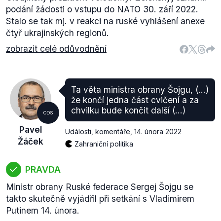
podání žádosti o vstupu do NATO 30. září 2022.
Stalo se tak mj. v reakci na ruské vyhlášení anexe
čtyř ukrajinských regionů.
zobrazit celé odůvodnění
Ta věta ministra obrany Šojgu, (...)
že končí jedna část cvičení a za
chvilku bude končit další (...)
ODS
Pavel
Události, komentáře
,
14. února 2022
Žáček
Zahraniční politika
PRAVDA
Ministr obrany Ruské federace Sergej Šojgu se
takto skutečně vyjádřil při setkání s Vladimirem
Putinem 14. února.