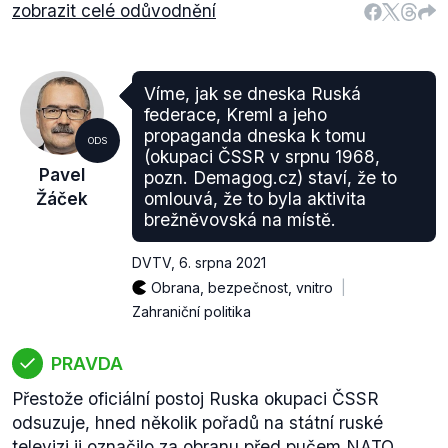
zobrazit celé odůvodnění
Víme, jak se dneska Ruská
federace, Kreml a jeho
propaganda dneska k tomu
ODS
(okupaci ČSSR v srpnu 1968,
Pavel
pozn. Demagog.cz) staví, že to
Žáček
omlouvá, že to byla aktivita
brežněvovská na místě.
DVTV
,
6. srpna 2021
Obrana, bezpečnost, vnitro
Zahraniční politika
PRAVDA
Přestože oficiální postoj Ruska okupaci ČSSR
odsuzuje, hned několik pořadů na státní ruské
televizi ji označilo za obranu před pučem NATO