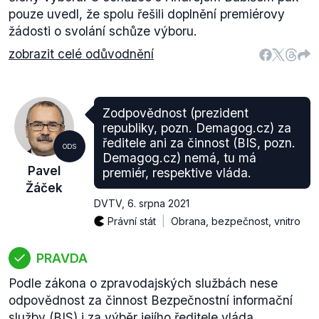
pouze uvedl, že spolu řešili doplnění premiérovy
žádosti o svolání schůze výboru.
zobrazit celé odůvodnění
Zodpovědnost (prezident
republiky, pozn. Demagog.cz) za
ředitele ani za činnost (BIS, pozn.
ODS
Demagog.cz) nemá, tu má
Pavel
premiér, respektive vláda.
Žáček
DVTV
,
6. srpna 2021
Právní stát
Obrana, bezpečnost, vnitro
PRAVDA
Podle zákona o zpravodajských službách nese
odpovědnost za činnost Bezpečnostní informační
služby (BIS) i za výběr jejího ředitele vláda.