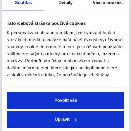
Souhlas
Detaily
Více o cookies
podkladů poskytnutých BIS.
zobrazit celé odůvodnění
Tato webová stránka používá cookies
K personalizaci obsahu a reklam, poskytování funkcí
Už jednou tyto materiály (ohledně
sociálních médií a analýze naší návštěvnosti využíváme
ředitele BIS Koudelky, pozn.
soubory cookie. Informace o tom, jak náš web používáte,
Demagog.cz) směřovaly do
sdílíme se svými partnery pro sociální média, inzerci a
ODS
komise pro kontrolu BIS. Komise,
analýzy. Partneři tyto údaje mohou zkombinovat s
Pavel
pokud vím, se k tomu vyjádřila.
dalšími informacemi, které jste jim poskytli nebo které
Žáček
získali v důsledku toho, že používáte jejich služby.
DVTV
,
6. srpna 2021
Právní stát
PRAVDA
Povolit vše
Stálá komise pro kontrolu činnosti Bezpečnostní
informační služby se v prosinci 2020 zabývala
Upravit
dopisem, ve kterém Hrad kritizuje ředitele BIS
Michala Koudelku. Komise jeho kritiku odmítla.