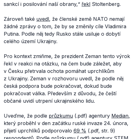
sankcí i posilování naší obrany,“
řekl
Stoltenberg.
Zároveň také
uvedl
, že členské země NATO nemají
žádné zprávy o tom, že by se změnily cíle Vladimira
Putina. Podle něj tedy Rusko stále usiluje o dobytí
celého území Ukrajiny.
Pro kontext zmiňme, že prezident Zeman tento výrok
řekl v reakci na otázku, na čem bude záležet, aby
v Česku přetrvala ochota pomáhat uprchlíkům
z Ukrajiny. Zeman v rozhovoru uvedl, že podle něj
česká podpora bude pokračovat, dokud bude
pokračovat válka. Především z důvodu, že čeští
občané uvidí utrpení ukrajinského lidu.
Uveďme, že podle
průzkumu
(.pdf) agentury
Median
,
který proběhl v den začátku ruské invaze 24. února,
přijetí uprchlíků podporovalo
69 %
(.pdf, str. 9)
respondentů. Podle
průzkumu
(.pdf) agentury
STEM