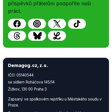
příspěvků přátelům podpoříte naši
práci.
Demagog.cz, z.s.
IČO: 05140544
se sídlem Roháčova 145/14
Žižkov, 130 00 Praha 3
Zapsaný ve spolkovém rejstříku u Městského soudu v
Praze.