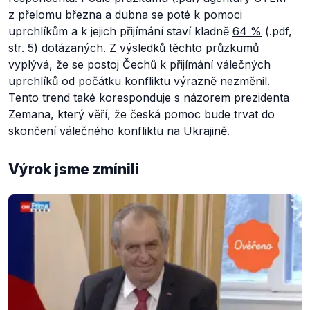
z přelomu března a dubna se poté k pomoci
uprchlíkům a k jejich přijímání staví kladně
64 %
(.pdf,
str. 5) dotázaných. Z výsledků těchto průzkumů
vyplývá, že se postoj Čechů k přijímání válečných
uprchlíků od počátku konfliktu výrazně nezměnil.
Tento trend také koresponduje s názorem prezidenta
Zemana, který věří, že česká pomoc bude trvat do
skončení válečného konfliktu na Ukrajině.
Výrok jsme zmínili