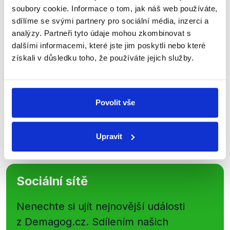
Přihlaste se k odběru našeho
soubory cookie. Informace o tom, jak náš web používáte,
newsletteru nebo
whatsappového
sdílíme se svými partnery pro sociální média, inzerci a
analýzy. Partneři tyto údaje mohou zkombinovat s
kanálu, kde pravidelně přinášíme
dalšími informacemi, které jste jim poskytli nebo které
shrnutí nejzajímavějších článků a analýz.
získali v důsledku toho, že používáte jejich služby.
Začněte nás odebírat, a mějte tak
přehled o tom, jaké dezinformace a
nepravdy se zrovna v Česku šíří.
Povolit vše
Newsletter
WhatsApp
Upravit
Sociální sítě
Nenechte si ujít nejnovější události
z Demagog.cz. Sdílením našich