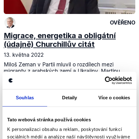
OVĚŘENO
Migrace, energetika a obligátní
(údajně) Churchillův citát
13. května 2022
Miloš Zeman v Partii mluvil o rozdílech mezi
migranty z arabských zemí a Ukrajiny, Martinu
Nejedlém, Václavu Klausovi a jako obvykle doplnil
také citát, který bývá připisován jemu, ale...
Souhlas
Detaily
Více o cookies
Číst dál
Tato webová stránka používá cookies
Zůstaňme v kontaktu
K personalizaci obsahu a reklam, poskytování funkcí
sociálních médií a analýze naší návštěvnosti využíváme