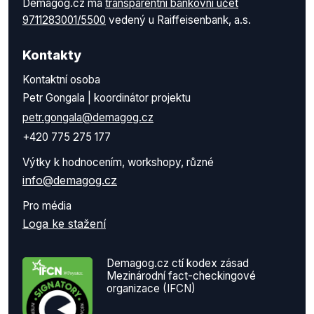
Demagog.cz má
transparentní bankovní účet
9711283001/5500
vedený u Raiffeisenbank, a.s.
Kontakty
Kontaktní osoba
Petr Gongala | koordinátor projektu
petr.gongala@demagog.cz
+420 775 275 177
Výtky k hodnocením, workshopy, různé
info@demagog.cz
Pro média
Loga ke stažení
Demagog.cz ctí kodex zásad
Mezinárodní fact-checkingové
organizace (IFCN)