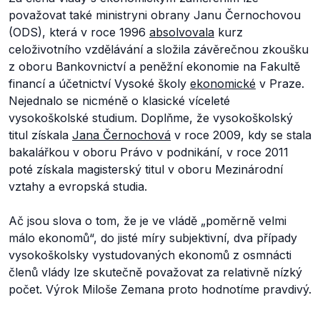
považovat také ministryni obrany Janu Černochovou
(ODS), která v roce 1996
absolvovala
kurz
celoživotního vzdělávání a složila závěrečnou zkoušku
z oboru Bankovnictví a peněžní ekonomie na Fakultě
financí a účetnictví Vysoké školy
ekonomické
v Praze.
Nejednalo se nicméně o klasické víceleté
vysokoškolské studium. Doplňme, že vysokoškolský
titul získala
Jana Černochová
v roce 2009, kdy se stala
bakalářkou v oboru Právo v podnikání, v roce 2011
poté získala magisterský titul v oboru Mezinárodní
vztahy a evropská studia.
Ač jsou slova o tom, že je ve vládě „poměrně velmi
málo ekonomů“, do jisté míry subjektivní, dva případy
vysokoškolsky vystudovaných ekonomů z osmnácti
členů vlády lze skutečně považovat za relativně nízký
počet. Výrok Miloše Zemana proto hodnotíme pravdivý.