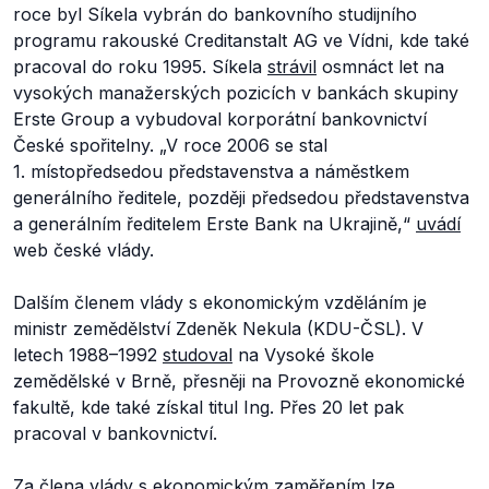
roce byl Síkela vybrán do bankovního studijního
programu rakouské Creditanstalt AG ve Vídni, kde také
pracoval do roku 1995. Síkela
strávil
osmnáct let na
vysokých manažerských pozicích v bankách skupiny
Erste Group a vybudoval korporátní bankovnictví
České spořitelny.
„V roce 2006 se stal
1. místopředsedou představenstva a náměstkem
generálního ředitele, později předsedou představenstva
a generálním ředitelem Erste Bank na Ukrajině,“
uvádí
web české vlády.
Dalším členem vlády s ekonomickým vzděláním je
ministr zemědělství Zdeněk Nekula (KDU-ČSL). V
letech 1988–1992
studoval
na Vysoké škole
zemědělské v Brně, přesněji na Provozně ekonomické
fakultě, kde také získal titul Ing. Přes 20 let pak
pracoval v bankovnictví.
Za člena vlády s ekonomickým zaměřením lze