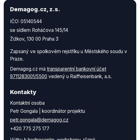
Demagog.cz, z.s.
IČO: 05140544
se sídlem Roháčova 145/14
Žižkov, 130 00 Praha 3
Zapsaný ve spolkovém rejstříku u Městského soudu v
Praze.
Demagog.cz má
transparentní bankovní účet
9711283001/5500
vedený u Raiffeisenbank, a.s.
Kontakty
Kontaktní osoba
Petr Gongala | koordinátor projektu
petr.gongala@demagog.cz
+420 775 275 177
Výtky k hodnocením, workshopy, různé