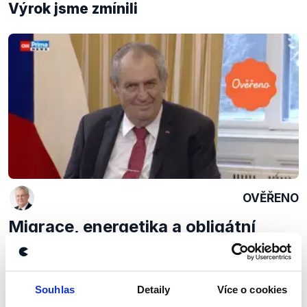
Výrok jsme zmínili
OVĚŘENO
Migrace, energetika a obligátní
(údajně) Churchillův citát
13. května 2022
Miloš Zeman v Partii mluvil o rozdílech mezi
Souhlas
Detaily
Více o cookies
migranty z arabských zemí a Ukrajiny, Martinu