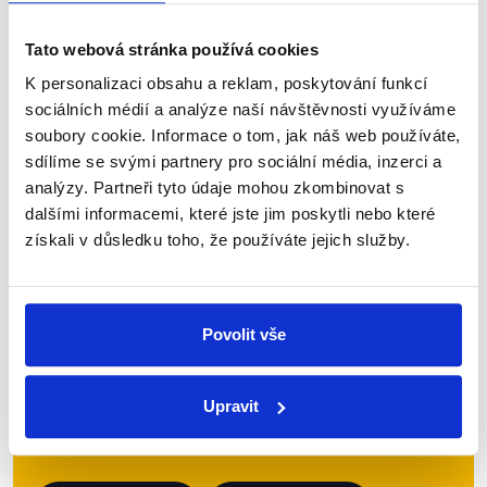
Nejedlém, Václavu Klausovi a jako obvykle doplnil
také citát, který bývá připisován jemu, ale...
Tato webová stránka používá cookies
K personalizaci obsahu a reklam, poskytování funkcí
Číst dál
sociálních médií a analýze naší návštěvnosti využíváme
soubory cookie. Informace o tom, jak náš web používáte,
sdílíme se svými partnery pro sociální média, inzerci a
Zůstaňme v kontaktu
analýzy. Partneři tyto údaje mohou zkombinovat s
dalšími informacemi, které jste jim poskytli nebo které
získali v důsledku toho, že používáte jejich služby.
Přihlaste se k odběru našeho
newsletteru nebo
whatsappového
kanálu, kde pravidelně přinášíme
Povolit vše
shrnutí nejzajímavějších článků a analýz.
Začněte nás odebírat, a mějte tak
Upravit
přehled o tom, jaké dezinformace a
nepravdy se zrovna v Česku šíří.