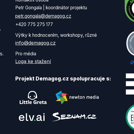
Petr Gongala | koordinátor projektu
petr.gongala@demagog.cz
+420 775 275 177
o
Výtky k hodnocením, workshopy, různé
info@demagog.cz
s.
Pro média
Loga ke stažení
Projekt Demagog.cz spolupracuje s: