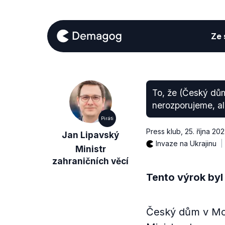
Ze s
To, že (Český dů
nerozporujeme, al
Piráti
Press klub
,
25. října 20
Jan Lipavský
Invaze na Ukrajinu
Ministr
zahraničních věcí
Tento výrok byl
Český dům v Mos