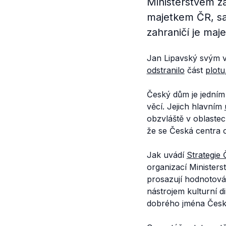
Ministerstvem za
majetkem ČR, sa
zahraničí je maje
Jan Lipavský svým vý
odstranilo
část
plotu
Český dům je jedním
věcí. Jejich hlavním
obzvláště v oblaste
že se Česká centra
Jak uvádí
Strategie
organizací Ministers
prosazují hodnotová
nástrojem kulturní d
dobrého jména České