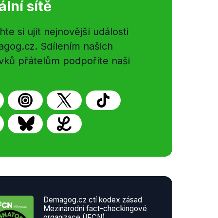
ální sítě
e si ujít nejnovější události
gog.cz. Sdílením našich
vků přátelům podpoříte naši
Demagog.cz ctí kodex zásad
Mezinárodní fact-checkingové
organizace (IFCN)