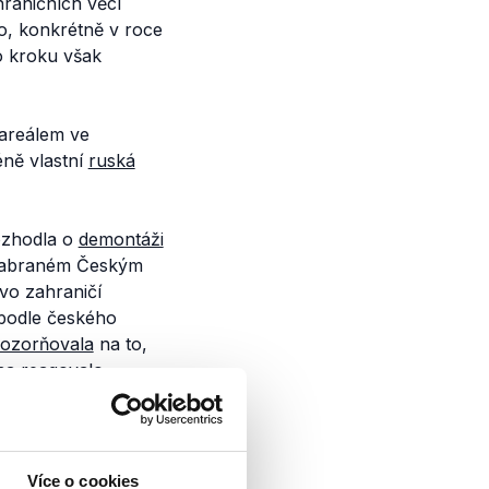
hraničních věcí
o, konkrétně v roce
o kroku však
 areálem ve
éně vlastní
ruská
ozhodla o
demontáži
 zabraném Českým
vo zahraničí
 podle českého
ozorňovala
na to,
jna
reagovalo
ký status.
však majetkem České
Více o cookies