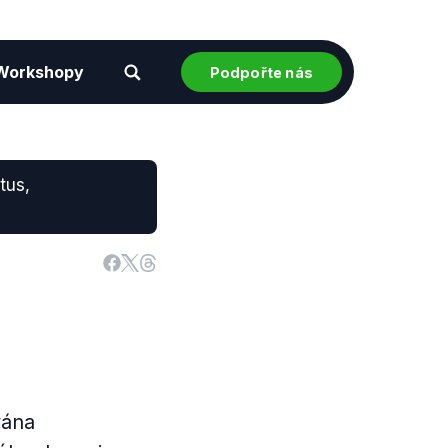
Workshopy
Podpořte nás
tus,
vána