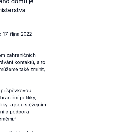
kého domu je
isterstva
17. října 2022
em zahraničních
vání kontaktů, a to
 můžeme také zmínit,
 příspěvkovou
raniční politiky,
ky, a jsou stěžejním
ení a podpora
eměmi.“