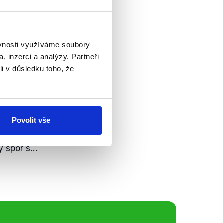
ovněž plot, který
ý.
ěvnosti využíváme soubory
, inzerci a analýzy. Partneři
, ruský
li v důsledku toho, že
rozhovoru na
Povolit vše
 na ukrajinskou
kusu plotu v
 spor s...