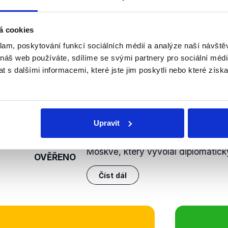
sterstva zahraničních věcí je ve vlastnictví českého státu r
na odstranila. Výrok z těchto důvodů hodnotíme jako pravdiv
á cookies
nili
klam, poskytování funkcí sociálních médií a analýze naší návšt
 náš web používáte, sdílíme se svými partnery pro sociální média
Český majetek v Moskvě
 s dalšími informacemi, které jste jim poskytli nebo které získa
majetek v Praze
2. listopadu 2022
Ministr zahraničí Jan Lipavský v 
Upravit
Frekvenci 1 mluvil o útocích Ruska
infrastrukturu, řeč ale byla také o 
Moskvě, který vyvolal diplomatický
OVĚŘENO
Číst dál