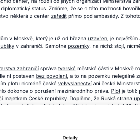
ěchto center, na rozdíl od jiných organizací Ministerstva za
diplomatický status. Zmiňme, že se o této možnosti hovořil
stvo některá z center
zařadit
přímo pod ambasády. Z tohot
ům v Moskvě, který je už od března
uzavřen
, je největším
ubliky
v zahraničí. Samotné
pozemky
, na nichž stojí, nicm
terstva zahraničí
správa
tverské
městské části v Moskvě r
dle ní postaven
bez povolení
, a to na pozemku nelegálně
ím plotu nicméně české
velvyslanectví
ani české Ministerst
řilo dokonce o porušení mezinárodního práva.
Plot
je totiž
ičí majetkem České republiky. Doplňme, že Ruská strana
up
vě nemá diplomatický status. Ministerstvo následně
19. ří
é nóty, ve které požaduje nápravu situace.
ě Českého domu v Moskvě, tedy skutečně nemají diplomatic
 budova stojí, sice vlastní Rusko, samotný Český dům je 
Detaily