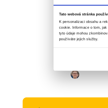
republiky. Podle Mini
ruská strana 17. říj
Tato webová stránka použív
Výrok jsme zmí
K personalizaci obsahu a re
cookie. Informace o tom, jak
tyto údaje mohou zkombinovat
používáte jejich služby.