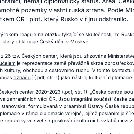
hraničí, nemají diplomatický status. Areál Čes
motné pozemky vlastní ruská strana. Podle Min
tkem ČR i plot, který Rusko v říjnu odstranilo.
rokem reaguje na otázku týkající se skutečnosti, že Rusko 
, který obklopuje Český dům v Moskvě.
 z 26 tzv.
Českých center
, která jsou
zřizována
Ministerstv
účelem
je reprezentace země převážně skrze zprostředková
ch kultury, obchodu a cestovního ruchu. V tomto kontextu
 občas
označují
(.pdf, str. 1) jako nástroj kulturní diplomacie.
 Českých center 2020–2023
(.pdf, str. 1):
„Česká centra jsou
tva zahraničních věcí ČR. Jsou integrální součástí české zah
 stanoviska, formulovaná v preambuli Ústavy České republi
iplomacie v rámci diplomacie veřejné, jejímž posláním je šíř
 republiky ve světě a posilování kulturních vztahů mezi z