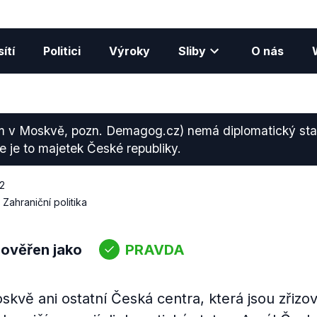
ítí
Politici
Výroky
Sliby
O nás
m v Moskvě, pozn. Demagog.cz) nemá diplomatický sta
e je to majetek České republiky.
22
Zahraniční politika
 ověřen jako
PRAVDA
kvě ani ostatní Česká centra, která jsou zřizo