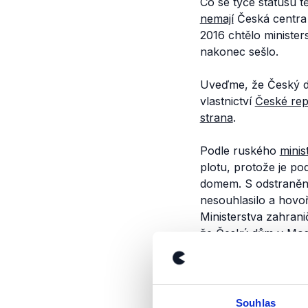
Co se týče statusu t
nemají
Česká centra 
2016 chtělo minister
nakonec sešlo.
Uveďme, že Český d
vlastnictví
České rep
strana
.
Podle ruského
minis
plotu, protože je po
domem. S odstraněn
nesouhlasilo a hovo
Ministerstva zahran
že Český dům v Mosk
zasláním diplomatick
Česká centra, včetn
Pozemky, na kterých
Souhlas