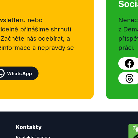
Soci
sletteru nebo
Nenecht
delně přinášíme shrnutí
z Dema
 Začněte nás odebírat, a
příspě
ezinformace a nepravdy se
práci.
WhatsApp
Kontakty
Kontaktní osoba