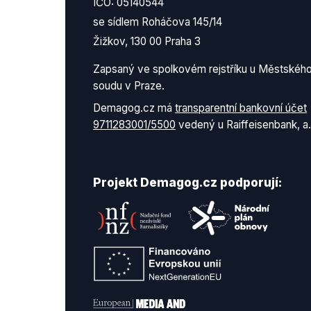
IČO: 05140544
se sídlem Roháčova 145/14
Žižkov, 130 00 Praha 3
Zapsaný ve spolkovém rejstříku u Městskéh
soudu v Praze.
Demagog.cz má
transparentní bankovní účet
9711283001/5500
vedený u Raiffeisenbank, a.
Projekt Demagog.cz podporují: