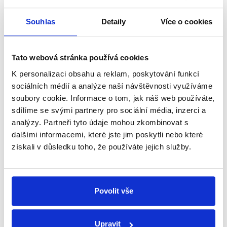
v mezích, které udávají základní unijní smlouvy.
Souhlas
Detaily
Více o cookies
Protože tvrzení Ivana Davida vytváří dojem, že EU stojí
mimo tento smluvní rámec, hodnotíme jeho vyjádření
jako zavádějící.
Tato webová stránka používá cookies
K personalizaci obsahu a reklam, poskytování funkcí
Výrok jsme zmínili
sociálních médií a analýze naší návštěvnosti využíváme
soubory cookie. Informace o tom, jak náš web používáte,
sdílíme se svými partnery pro sociální média, inzerci a
analýzy. Partneři tyto údaje mohou zkombinovat s
dalšími informacemi, které jste jim poskytli nebo které
získali v důsledku toho, že používáte jejich služby.
Povolit vše
OVĚŘENO
Upravit