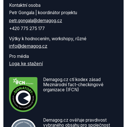
Kontaktní osoba
Petr Gongala | koordinátor projektu
petr.gongala@demagog.cz
+420 775 275 177
Výtky k hodnocením, workshopy, různé
info@demagog.cz
Pro média
Loga ke stažení
Demagog.cz ctí kodex zásad
Mezinárodní fact-checkingové
organizace (IFCN)
Demagog.cz ověřuje pravdivost
vybraného obsahu pro společnost