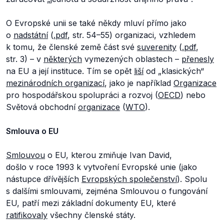
O Evropské unii se také někdy mluví přímo jako
o
nadstátní
(
.pdf
, str. 54–55) organizaci, vzhledem
k tomu, že členské země část své
suverenity
(
.pdf
,
str. 3) – v
některých
vymezených oblastech –
přenesly
na EU a její instituce. Tím se opět
liší
od „klasických“
mezinárodních organizací
, jako je například
Organizace
pro hospodářskou spolupráci a rozvoj (
OECD
) nebo
Světová obchodní
organizace
(
WTO
).
Smlouva o EU
Smlouvou
o EU, kterou zmiňuje Ivan David,
došlo v roce 1993 k vytvoření Evropské unie (jako
nástupce dřívějších
Evropských společenství
). Spolu
s dalšími smlouvami, zejména Smlouvou o fungování
EU, patří mezi základní dokumenty EU, které
ratifikovaly
všechny členské státy.