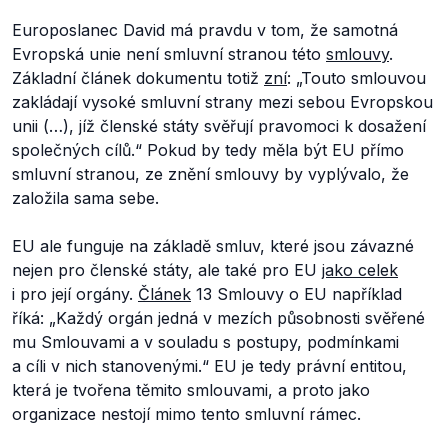
Europoslanec David má pravdu v tom, že samotná
Evropská unie není smluvní stranou této
smlouvy
.
Základní článek dokumentu totiž
zní
:
„Touto smlouvou
zakládají vysoké smluvní strany mezi sebou Evropskou
unii (…), jíž členské státy svěřují pravomoci k dosažení
společných cílů.“
Pokud by tedy měla být EU přímo
smluvní stranou, ze znění smlouvy by vyplývalo, že
založila sama sebe.
EU ale funguje na základě smluv, které jsou závazné
nejen pro členské státy, ale také pro EU
jako celek
i pro její orgány.
Článek
13 Smlouvy o EU například
říká: „
Každý orgán jedná v mezích působnosti svěřené
mu Smlouvami a v souladu s postupy, podmínkami
a cíli v nich stanovenými.
“ EU je tedy právní entitou,
která je tvořena těmito smlouvami, a proto jako
organizace nestojí mimo tento smluvní rámec.