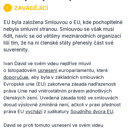
ZAVÁDĚJÍCÍ
EU byla založena Smlouvou o EU, kde pochopitelně
nebyla smluvní stranou. Smlouvou se však musí
řídit, navíc se od většiny mezinárodních organizací
liší tím, že na ni členské státy přenesly část své
suverenity.
Ivan David ve svém videu nejdříve mluvil
o listopadovém
usnesení
europarlamentu, které
doporučuje
, aby byla v základních smlouvách
Evropské unie (EU) zakotvena zásada nadřazenosti
práva Unie nad vnitrostátním právem jednotlivých
členských zemí. Uvedená zásada totiž ve smlouvách
dosud výslovně zmíněná není, ačkoli v praxi přednost
práva EU
vychází
z judikatury
Soudního dvora EU
.
David se proti tomuto usnesení ve svém videu