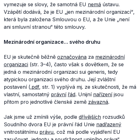
vymezuje se slovy, že samotná EU
nemá
ústavu.
Vzápětí dodává, že je EU
„jen mezinárodní organizací“
,
která byla založena Smlouvou o EU, a že Unie
„není
ani smluvní stranou“
této smlouvy.
Mezinárodní organizace… svého druhu
EU je skutečně běžně
označována
za
mezinárodní
organizaci
(str. 3–4), často však s dovětkem, že se
jedná o mezinárodní organizaci
sui generis
, tedy
atypickou organizaci
svého druhu
. Její zvláštní
postavení (
.pdf
, str. 1) vyplývá mj. ze skutečnosti, že má
vlastní, samostatný
právní
řád
. Unijní
nařízení
jsou
přitom pro jednotlivé členské země
závazná
.
Jak jsme už zmínili výše, podle
dřívějších
rozsudků
Soudního dvora EU je právní řád Unie
nadřazený
vnitrostátnímu
právu
, což má podle vyjádření EU
zaručovat
„jednotu a soudržnost unijního práva“
.