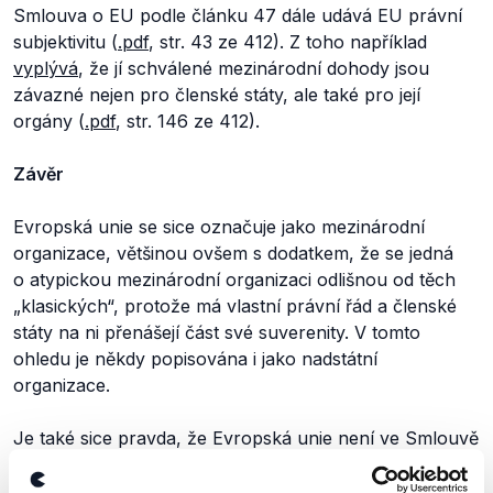
Smlouva o EU podle článku 47 dále udává EU právní
subjektivitu (
.pdf
, str. 43 ze 412). Z toho například
vyplývá
, že jí schválené mezinárodní dohody jsou
závazné nejen pro členské státy, ale také pro její
orgány (
.pdf
, str. 146 ze 412).
Závěr
Evropská unie se sice označuje jako mezinárodní
organizace, většinou ovšem s dodatkem, že se jedná
o atypickou mezinárodní organizaci odlišnou od těch
„klasických“, protože má vlastní právní řád a členské
státy na ni přenášejí část své suverenity. V tomto
ohledu je někdy popisována i jako nadstátní
organizace.
Je také sice pravda, že Evropská unie není ve Smlouvě
o EU výslovně zmíněná jako jedna ze smluvních stran,
zároveň ale podle tohoto dokumentu může jednat jen