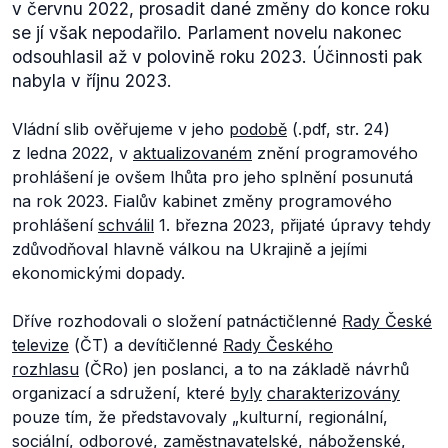
v červnu 2022, prosadit dané změny do konce roku
se jí však nepodařilo. Parlament novelu nakonec
odsouhlasil až v polovině roku 2023. Účinnosti pak
nabyla v říjnu 2023.
Vládní slib ověřujeme v jeho
podobě
(.pdf, str. 24)
z ledna 2022, v
aktualizovaném
znění programového
prohlášení je ovšem lhůta pro jeho splnění posunutá
na rok 2023. Fialův kabinet změny programového
prohlášení
schválil
1. března 2023, přijaté úpravy tehdy
zdůvodňoval hlavně válkou na Ukrajině a jejími
ekonomickými dopady.
Dříve rozhodovali o složení patnáctičlenné
Rady České
televize
(ČT) a devítičlenné
Rady Českého
rozhlasu
(ČRo) jen poslanci, a to na základě návrhů
organizací a sdružení, které
byly
charakterizovány
pouze tím, že představovaly „
kulturní, regionální,
sociální, odborové, zaměstnavatelské, náboženské,