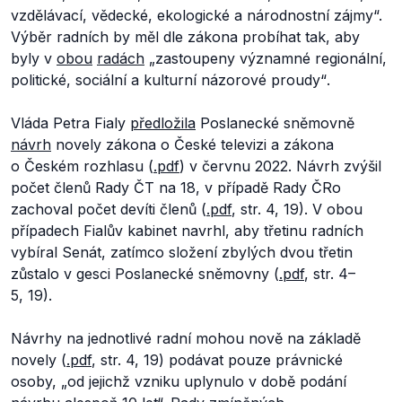
vzdělávací, vědecké, ekologické a národnostní zájmy
“.
Výběr radních by měl dle zákona probíhat tak, aby
byly v
obou
radách
„
zastoupeny významné regionální,
politické, sociální a kulturní názorové proudy“
.
Vláda Petra Fialy
předložila
Poslanecké sněmovně
návrh
novely zákona o České televizi a zákona
o Českém rozhlasu (
.pdf
) v červnu 2022. Návrh zvýšil
počet členů Rady ČT na 18, v případě Rady ČRo
zachoval počet devíti členů (
.pdf
, str. 4, 19). V obou
případech Fialův kabinet navrhl, aby třetinu radních
vybíral Senát, zatímco složení zbylých dvou třetin
zůstalo v gesci Poslanecké sněmovny (
.pdf
, str. 4–
5, 19).
Návrhy na jednotlivé radní mohou nově na základě
novely (
.pdf
, str. 4, 19) podávat pouze právnické
osoby,
„od jejichž vzniku uplynulo v době podání