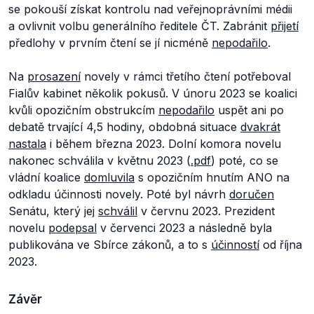
se pokouší získat kontrolu nad veřejnoprávními médii
a ovlivnit volbu generálního ředitele ČT. Zabránit
přijetí
předlohy v prvním čtení se jí nicméně
nepodařilo
.
Na
prosazení
novely v rámci třetího čtení potřeboval
Fialův kabinet několik pokusů. V únoru 2023 se koalici
kvůli opozičním obstrukcím
nepodařilo
uspět ani po
debatě trvající 4,5 hodiny, obdobná situace
dvakrát
nastala
i během března 2023. Dolní komora novelu
nakonec schválila v květnu 2023 (
.pdf
) poté, co se
vládní koalice
domluvila
s opozičním hnutím ANO na
odkladu účinnosti novely. Poté byl návrh
doručen
Senátu, který jej
schválil
v červnu 2023. Prezident
novelu
podepsal
v červenci 2023 a následně byla
publikována ve Sbírce zákonů, a to s
účinností
od října
2023.
Závěr