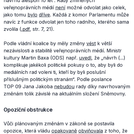
návrhu alespoň 10 let“.
Rady zmíněných
veřejnoprávních médií
není
možné odvolat jako celek,
jako tomu
bylo
dříve
. Každá z komor Parlamentu může
navíc z funkce odvolat jen toho radního, kterého sama
zvolila (
.pdf
, str. 7, 21).
Podle vládní koalice by měly změny
vést
k větší
nezávislosti a stabilitě veřejnoprávních médií. Ministr
kultury Martin Baxa (ODS) např.
uvedl
, že
„návrh (...)
komplikuje jakékoli politické pokusy o to, aby byli do
mediálních rad voleni ti, kteří by byli poslušní
příslušným politickým stranám“.
Podle poslance
TOP 09 Jana Jakoba
nebudou
rady díky navrhovaným
změnám tolik závislé na aktuálním složení Sněmovny.
Opoziční obstrukce
Vůči plánovaným změnám v zákoně se postavila
opozice, která vládu
opakovaně
obviňovala
z toho, že