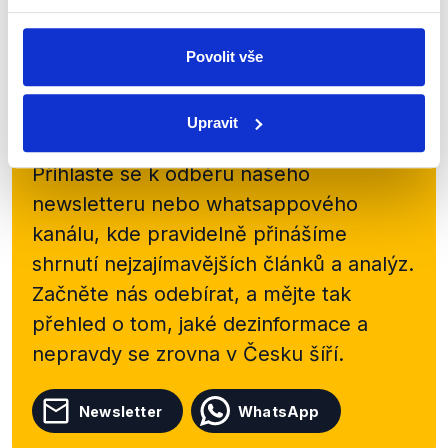
Číst dál
Povolit vše
Zůstaňme v kontaktu
Upravit
Přihlaste se k odběru našeho
newsletteru nebo
whatsappového
kanálu, kde pravidelně přinášíme
shrnutí nejzajímavějších článků a analýz.
Začněte nás odebírat, a mějte tak
přehled o tom, jaké dezinformace a
nepravdy se zrovna v Česku šíří.
Newsletter
WhatsApp