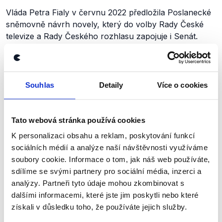
Vláda Petra Fialy v červnu 2022 předložila Poslanecké
sněmovně návrh novely, který do volby Rady České
televize a Rady Českého rozhlasu zapojuje i Senát.
Změnu se jí však během roku 2022 prosadit nepodařilo.
Parlament nakonec návrh odsouhlasil až v polovině
roku 2023 a novela nabyla účinnosti v říjnu 2023.
Vzhledem k tomu, že vládou navrhované změny
Souhlas
Detaily
Více o cookies
Parlament schválil až během roku 2023, hodnotíme
tento závazek jako částečně splněný.
Tato webová stránka používá cookies
Výrok jsme zmínili
K personalizaci obsahu a reklam, poskytování funkcí
sociálních médií a analýze naší návštěvnosti využíváme
soubory cookie. Informace o tom, jak náš web používáte,
sdílíme se svými partnery pro sociální média, inzerci a
analýzy. Partneři tyto údaje mohou zkombinovat s
Sliby vlády Petra Fialy (2021–⁠⁠⁠⁠⁠⁠2025)
dalšími informacemi, které jste jim poskytli nebo které
Speciální výstup Demagog.cz k plnění slibů vlády
získali v důsledku toho, že používáte jejich služby.
Petra Fialy