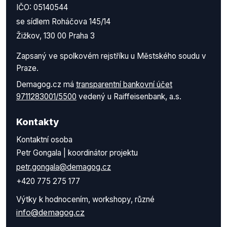
IČO: 05140544
se sídlem Roháčova 145/14
Žižkov, 130 00 Praha 3
Zapsaný ve spolkovém rejstříku u Městského soudu v
Praze.
Demagog.cz má
transparentní bankovní účet
9711283001/5500
vedený u Raiffeisenbank, a.s.
Kontakty
Kontaktní osoba
Petr Gongala | koordinátor projektu
petr.gongala@demagog.cz
+420 775 275 177
Výtky k hodnocením, workshopy, různé
info@demagog.cz