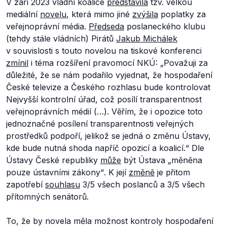
V září 2023 vládní koalice
představila
tzv. velkou
mediální
novelu
, která mimo jiné
zvýšila
poplatky za
veřejnoprávní média.
Předseda
poslaneckého klubu
(tehdy stále vládních) Pirátů
Jakub Michálek
v souvislosti s touto novelou na tiskové konferenci
zmínil
i téma rozšíření pravomocí NKÚ:
„Považuji za
důležité, že se nám podařilo vyjednat, že hospodaření
České televize a Českého rozhlasu bude kontrolovat
Nejvyšší kontrolní úřad, což posílí transparentnost
veřejnoprávních médií (…). Věřím, že i opozice toto
jednoznačné posílení transparentnosti veřejných
prostředků podpoří, jelikož se jedná o změnu Ústavy,
kde bude nutná shoda napříč opozicí a koalicí.“
Dle
Ústavy České republiky
může
být Ústava
„měněna
pouze ústavními zákony“
.
K její
změně
je přitom
zapotřebí
souhlasu
3/5 všech poslanců a 3/5 všech
přítomných senátorů.
To, že by novela měla možnost kontroly hospodaření