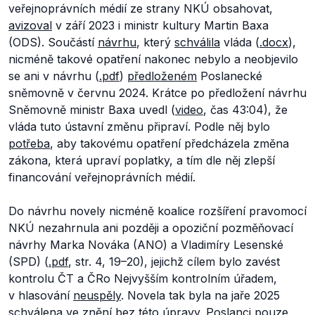
veřejnoprávních médií ze strany NKÚ obsahovat,
avizoval
v září 2023 i ministr kultury Martin Baxa
(ODS). Součástí
návrhu
, který
schválila
vláda (
.docx
),
nicméně takové opatření nakonec nebylo a neobjevilo
se ani v návrhu (
.pdf
)
předloženém
Poslanecké
sněmovně v červnu 2024. Krátce po předložení návrhu
Sněmovně ministr Baxa uvedl (
video
, čas 43:04), že
vláda tuto ústavní změnu připraví. Podle něj bylo
potřeba
, aby takovému opatření předcházela změna
zákona, která upraví poplatky, a tím dle něj zlepší
financování veřejnoprávních médií.
Do návrhu novely nicméně koalice rozšíření pravomocí
NKÚ nezahrnula ani později a opoziční pozměňovací
návrhy Marka Nováka (ANO) a Vladimíry Lesenské
(SPD) (
.pdf
, str. 4, 19–20), jejichž cílem bylo zavést
kontrolu ČT a ČRo Nejvyšším kontrolním úřadem,
v hlasování
neuspěly
. Novela tak byla na jaře 2025
schválena
ve
znění
bez této úpravy. Poslanci pouze