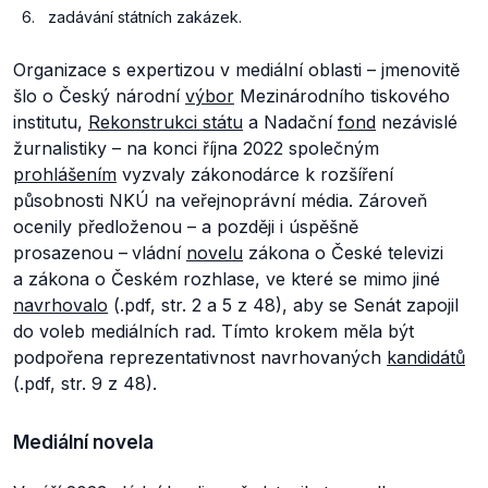
zadávání státních zakázek.
Organizace s expertizou v mediální oblasti – jmenovitě
šlo o Český národní
výbor
Mezinárodního tiskového
institutu,
Rekonstrukci státu
a Nadační
fond
nezávislé
žurnalistiky – na konci října 2022 společným
prohlášením
vyzvaly zákonodárce k rozšíření
působnosti NKÚ na veřejnoprávní média. Zároveň
ocenily předloženou – a později i úspěšně
prosazenou –
vládní
novelu
zákona o České televizi
a zákona o Českém rozhlase, ve které se mimo jiné
navrhovalo
(.pdf, str. 2 a 5 z 48), aby se Senát zapojil
do voleb mediálních rad. Tímto krokem měla být
podpořena reprezentativnost navrhovaných
kandidátů
(.pdf, str. 9 z 48).
Mediální novela