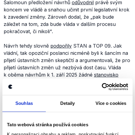
Šalomoun předložení návrhů
odůvodnil
právě svým
koncem ve vládě a snahou učinit první legislativní krok
k zavedení změny. Zároveň dodal, že
„pak bude
záležet na tom, zda bude vláda v dalším procesu
pokračovat, či nikoli“
.
Návrh tehdy slovně
podpořily
STAN a TOP 09. Jak
vládní, tak opoziční poslanci nicméně byli k šancím na
přijetí ústavních změn skeptičtí a argumentovali, že pro
přijetí ústavních změn už nezbývá dost času. Vláda
k oběma návrhům k 1. září 2025 žádné
stanovisko
nezaujala
a ani jeden návrh se nedostal do Poslanecké
sněmovny.
V
prosinci 2024
změny
Ústavy
a
zákona
o Nejvyšším
Souhlas
Detaily
Více o cookies
kontrolním úřadu, které by pravomoci NKÚ rozšířily
také na ČT a ČRo,
navrhli
i
pirátští
poslanci (
.pdf
, str. 3–
Tato webová stránka používá cookies
4 z 18). Zatímco k úpravě Ústavy vláda v lednu 2025
zaujala neutrální stanovisko (
.pdf
), návrh na změnu
K personalizaci obsahu a reklam, poskytování funkcí