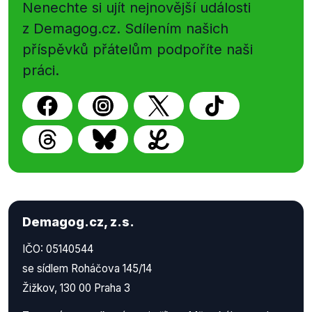
Nenechte si ujít nejnovější události
z Demagog.cz. Sdílením našich
příspěvků přátelům podpoříte naši
práci.
Demagog.cz, z.s.
IČO: 05140544
se sídlem Roháčova 145/14
Žižkov, 130 00 Praha 3