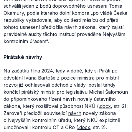
schválili
jeden z
bodů
doprovodného
usnesení
Tomia
Okamury, podle kterého dolní komora
„po vládě České
republiky vyžadovala, aby do šesti měsíců od přijetí
tohoto usnesení předložila návrh zákona, který zajistí
pravidelné audity těchto institucí prováděné Nejvyšším
kontrolním úřadem“
.
Pirátské návrhy
Na začátku října 2024, tedy v době, kdy si Piráti po
odvolání
Ivana Bartoše z pozice ministra pro místní
rozvoj již
odhlasovali
odchod z vlády,
poslal
tehdy
končící
pirátský ministr pro legislativu Michal Šalomoun
do připomínkového řízení návrh
novely
ústavního
zákona, který rozšiřoval působnost NKÚ (
.docx
, str. 2).
Zároveň předložil související
návrh
novely zákona
o Nejvyšším kontrolním úřadu, který NKÚ explicitně
umožňoval i kontrolu ČT a ČRo (
.docx
, str. 2).