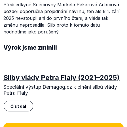
Předsedkyně Sněmovny Markéta Pekarová Adamová
později doporučila projednání návrhu, ten ale k 1. září
2025 nevstoupil ani do prvního čtení, a vláda tak
změnu neprosadila. Slib proto k tomuto datu
hodnotíme jako porušený.
Výrok jsme zmínili
Sliby vlády Petra Fialy (2021–⁠⁠⁠⁠⁠⁠2025)
Speciální výstup Demagog.cz k plnění slibů vlády
Petra Fialy
Číst dál