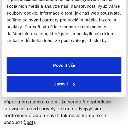
zákona o Nejvyšším kontrolním úřadu odmítla (
.pdf)
.
sociálních médií a analýze naší návštěvnosti využíváme
Oba
návrhy
následně k projednání v Poslanecké
soubory cookie. Informace o tom, jak náš web používáte,
sněmovně doporučil Organizační výbor, dolní komora
sdílíme se svými partnery pro sociální média, inzerci a
ovšem ani jeden z nich neprojednala.
analýzy. Partneři tyto údaje mohou zkombinovat s
dalšími informacemi, které jste jim poskytli nebo které
Senátní návrh ústavní novely
získali v důsledku toho, že používáte jejich služby.
Na konci března 2025
předložilo
návrh
ústavní novely
rozšiřující pravomoci NKÚ na kontrolu ČT i ČRo (
.pdf
,
Povolit vše
str. 3) také
37
senátorů. Podle iniciátorky novely Hany
Kordové Marvanové z klubu ODS a TOP 09 s úpravou
souhlasili
jak právníci Ministerstva kultury, tak NKÚ.
Upravit
V květnu Senát tento návrh
schválil
. Úpravu následně
posvětila i vláda, k souhlasnému stanovisku nicméně
připojila poznámku o tom, že senátoři nepředložili
související návrh novely zákona o Nejvyšším
kontrolním úřadu a návrh tak nešlo komplexně
posoudit (
.pdf
).