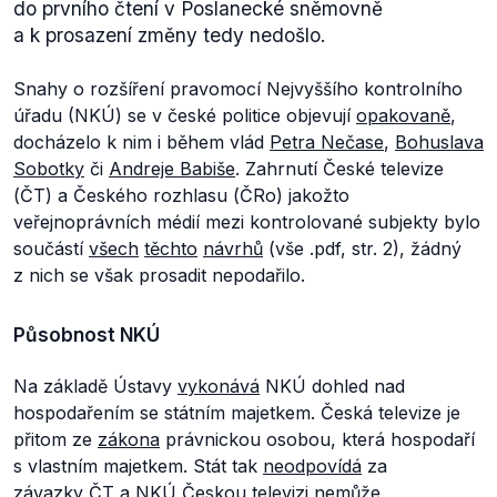
do prvního čtení v Poslanecké sněmovně
a k prosazení změny tedy nedošlo.
Snahy o rozšíření pravomocí Nejvyššího kontrolního
úřadu (NKÚ) se v české politice objevují
opakovaně
,
docházelo k nim i během vlád
Petra Nečase
,
Bohuslava
Sobotky
či
Andreje Babiše
. Zahrnutí České televize
(ČT) a Českého rozhlasu (ČRo) jakožto
veřejnoprávních médií mezi kontrolované subjekty bylo
součástí
všech
těchto
návrhů
(vše .pdf, str. 2), žádný
z nich se však prosadit nepodařilo.
Působnost NKÚ
Na základě Ústavy
vykonává
NKÚ dohled nad
hospodařením se státním majetkem. Česká televize je
přitom ze
zákona
právnickou osobou, která hospodaří
s vlastním majetkem. Stát tak
neodpovídá
za
závazky ČT a NKÚ Českou televizi
nemůže