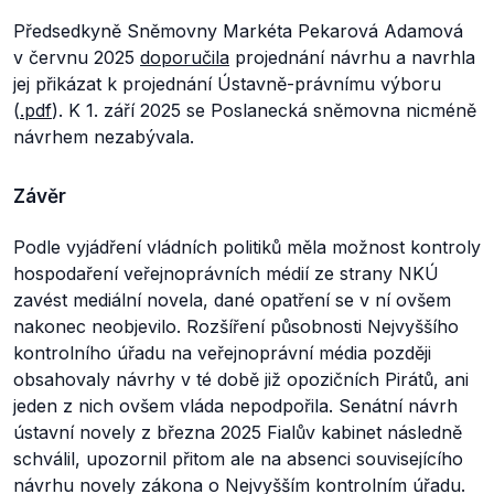
Předsedkyně Sněmovny Markéta Pekarová Adamová
v červnu 2025
doporučila
projednání návrhu a navrhla
jej přikázat k projednání Ústavně-právnímu výboru
(
.pdf
). K 1. září 2025 se Poslanecká sněmovna nicméně
návrhem nezabývala.
Závěr
Podle vyjádření vládních politiků měla možnost kontroly
hospodaření veřejnoprávních médií ze strany NKÚ
zavést mediální novela, dané opatření se v ní ovšem
nakonec neobjevilo. Rozšíření působnosti Nejvyššího
kontrolního úřadu na veřejnoprávní média později
obsahovaly návrhy v té době již opozičních Pirátů, ani
jeden z nich ovšem vláda nepodpořila. Senátní návrh
ústavní novely z března 2025 Fialův kabinet následně
schválil, upozornil přitom ale na absenci souvisejícího
návrhu novely zákona o Nejvyšším kontrolním úřadu.