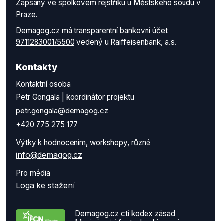
Zapsaný ve spolkovém rejstříku u Městského soudu v
Praze.
Demagog.cz má
transparentní bankovní účet
9711283001/5500
vedený u Raiffeisenbank, a.s.
Kontakty
Kontaktní osoba
Petr Gongala | koordinátor projektu
petr.gongala@demagog.cz
+420 775 275 177
Výtky k hodnocením, workshopy, různé
info@demagog.cz
Pro média
Loga ke stažení
Demagog.cz ctí kodex zásad