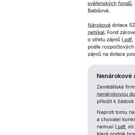
svěřenských
fondů
,
Babišové.
Nárokové
dotace SZ
netýkal
. Fond zárove
o střetu zájmů (
.pdf
,
podle rozpočtových 
zájmů na dotace pos
Nenárokové 
Zemědělské fir
nenárokovou do
přiložit k žádos
Naproti tomu na
a chovatel konkr
nemusí (
.pdf
, st
které podnik hos