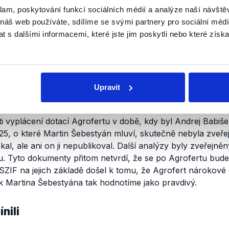
érem. Ke dni námi ověřovaného rozhovoru
bylo
zveřejněnýc
klam, poskytování funkcí sociálních médií a analýze naší návšt
vala advokátní společnost Portos (
.pdf
,;
.pdf
;
.pdf
;
.pdf
) a z
 náš web používáte, sdílíme se svými partnery pro sociální média
e Pelikán Krofta Kohoutek (
.pdf
;
.pdf
). SZIF na jejich
zákla
 s dalšími informacemi, které jste jim poskytli nebo které získa
racet nárokové evropské dotace, které dostal v letech, kd
věřili?
Upravit
tervenční fond si nechal zpracovat vícero právních analýz 
i vyplácení dotací Agrofertu v době, kdy byl Andrej Babiš
25, o které Martin Šebestyán mluví, skutečně nebyla zveře
kal, ale ani on ji nepublikoval. Další analýzy byly zveřejn
. Tyto dokumenty přitom netvrdí, že se po Agrofertu bud
SZIF na jejich základě došel k tomu, že Agrofert nárokové
k Martina Šebestyána tak hodnotíme jako pravdivý.
nili