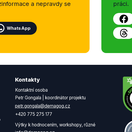
ezinformace a nepravdy se
práci.
WhatsApp
Kontakty
Kontaktní osoba
Petr Gongala | koordinátor projektu
petr.gongala@demagog.cz
+420 775 275 177
o
Výtky k hodnocením, workshopy, různé