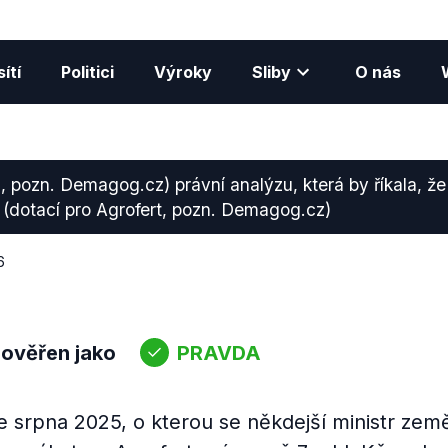
ítí
Politici
Výroky
Sliby
O nás
l, pozn. Demagog.cz) právní analýzu, která by říkala, 
n (dotací pro Agrofert, pozn. Demagog.cz)
6
 ověřen jako
PRAVDA
e srpna 2025, o kterou se někdejší ministr zem