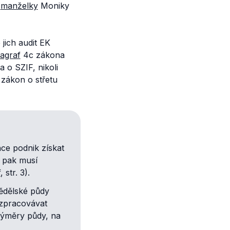
í
manželky
Moniky
 jich audit EK
agraf
4c zákona
 o SZIF, nikoli
 zákon o střetu
hce podnik získat
u pak musí
f
, str. 3).
ědělské půdy
 zpracovávat
 výměry půdy, na