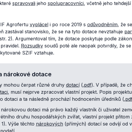
 které
spravovali
jeho
spolupracovníci
, včetně jeho tehdejš
IF Agrofertu
vyplácel
i po roce 2019 s
odůvodněním
, že se
ň zastával stanovisko, že se na tyto dotace nevztahuje
par
 str. 2). Argumentoval tím, že dotace poskytuje podle zákona
pravidel.
Rozsudky
soudů poté ale naopak potvrdily, že se
kytované SZIF vztahuje.
a nárokové dotace
my mohou čerpat různé druhy
dotací
(
.pdf
). V případě, že c
taci
, musí nejprve zpracovat vlastní projekt. Popis projekt
ti o dotaci a ta následně prochází hodnocením úředníků (
.pd
 nárokovou dotaci má právo každý vlastník či uživatel zem
étního druhu hospodářských zvířat, vlastní projekt přitom
r. 1). Výše těchto
nárokových
(přímých) dotací se odvíjí od
podaří.