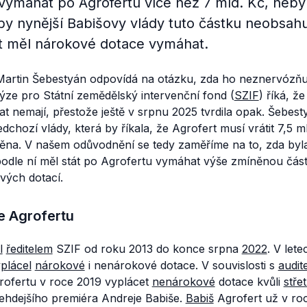
vymáhat po Agrofertu více než 7 mld. Kč, neby
by nynější Babišovy vlády tuto částku neobsahu
át měl nárokové dotace vymáhat.
 Martin Šebestyán odpovídá na otázku, zda ho neznervózňu
ýze pro Státní zemědělský intervenční fond (
SZIF
) říká, ž
 nemají, přestože ještě v srpnu 2025 tvrdila opak. Šebest
chozí vlády, která by říkala, že Agrofert musí vrátit 7,5 ml
něna. V našem odůvodnění se tedy zaměříme na to, zda byla
i podle ní měl stát po Agrofertu vymáhat výše zmíněnou čá
vých dotací.
e Agrofertu
l
ředitelem
SZIF od roku 2013 do konce srpna
2022
. V let
plácel
nárokové
i nenárokové dotace. V souvislosti s
audit
ofertu v roce 2019 vyplácet
nenárokové
dotace kvůli
stře
tehdejšího premiéra Andreje Babiše.
Babiš
Agrofert už v ro