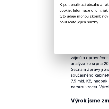
Andrej Babiš premi
K personalizaci obsahu a re
z nichž čtyři zpraco
cookie. Informace o tom, jak
pocházejí z kancelář
tyto údaje mohou zkombinovat
že Agrofert
nemusí
v
používáte jejich služby.
předsedou vlády.
Jak jsme výrok o
Státní zemědělský in
zájmů a oprávněnost
analýza ze srpna 20
Seznam Zprávy ji zís
současného kabinetu
7,5 mld. Kč, naopak 
nemusí vracet. Výro
Výrok jsme zmí