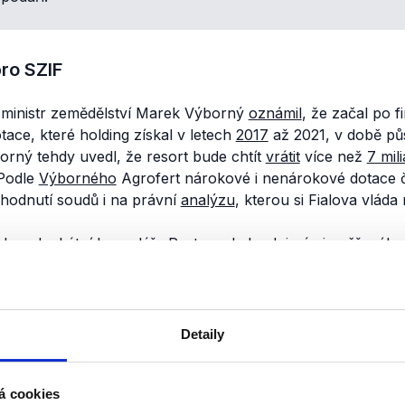
ro SZIF
í ministr zemědělství Marek Výborný
oznámil
, že začal po 
ace, které holding získal v letech
2017
až 2021, v době pů
orný tehdy uvedl, že resort bude chtít
vrátit
více než
7 mil
 Podle
Výborného
Agrofert nárokové i nenárokové dotace 
hodnutí soudů i na právní
analýzu
, kterou si Fialova vláda
l
u advokátní kanceláře Portos, ale ke dni námi ověřeného
jnil
.
Seznam Zprávy
dokument
získaly
neoficiální cestou a
 zakazující střet zájmů týká i nárokových dotací. Seznam 
jnily
a ani
neuvedly
, že by obsahovala částku, která má b
Detaily
 vlády a Martina Šebestyána na Ministerstvo zemědělství 
á cookies
analýzy
k otázce oprávněnosti dotací vyplacených Agrofer