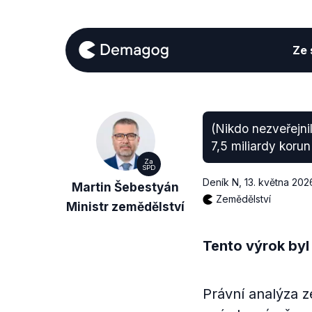
Ze s
(Nikdo nezveřejni
7,5 miliardy koru
Za
SPD
Deník N
,
13. května 202
Martin Šebestyán
Zemědělství
Ministr zemědělství
Tento výrok byl
Právní analýza z