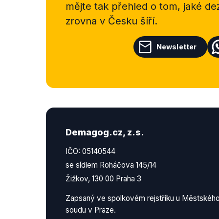
mějte tak přehled o tom, jaké d
zrovna v Česku šíří.
Newsletter
Demagog.cz, z.s.
IČO: 05140544
se sídlem Roháčova 145/14
Žižkov, 130 00 Praha 3
Zapsaný ve spolkovém rejstříku u Městskéh
soudu v Praze.