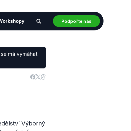
Workshopy
Podpořte nás
že se má vymáhat
ědělství Výborný