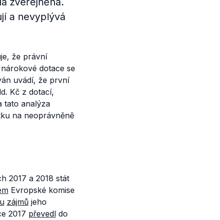
la zveřejněna.
jí a nevyplývá
je, že právní
e nárokové dotace se
yán uvádí, že první
d. Kč z dotací,
 tato analýza
stku na neoprávněně
ech 2017 a 2018 stát
em
Evropské komise
tu
zájmů
jeho
ce 2017
převedl
do