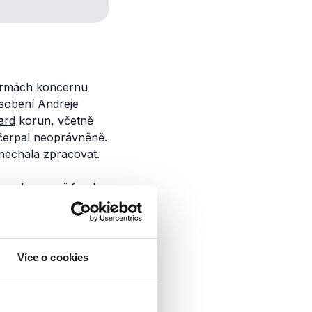
firmách koncernu
sobení Andreje
iard
korun, včetně
čerpal neoprávněně.
 nechala zpracovat.
 rozhovoru ji fond
 dle nich v něm
Zprávy ale celou
ýt po Agrofertu
Více o cookies
si SZIF
nechal
tu v době, kdy byl