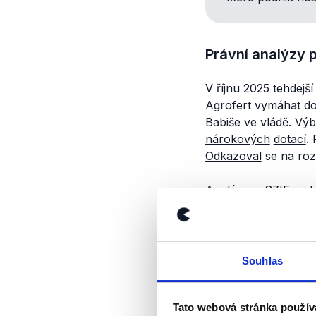
Právní analýzy p
V říjnu 2025 tehdejš
Agrofert vymáhat dot
Babiše ve vládě. Výb
nárokových
dotací
.
Odkazoval
se na roz
Analýzu si SZIF
zada
ani nikdo jiný
nezveře
mj.
stojí
, že se zákon
analýzu také
nezveře
vymáhána.
Souhlas
Po nástupu Babišovy
Tato webová stránka použív
vytvořit další právní