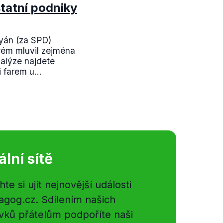
statní podniky
tyán (za SPD)
rém mluvil zejména
nalýze najdete
 farem u...
ální sítě
e si ujít nejnovější události
gog.cz. Sdílením našich
vků přátelům podpoříte naši