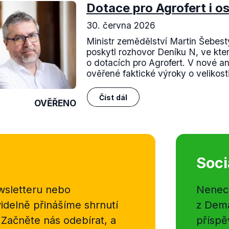
Dotace pro Agrofert i o
30. června 2026
Ministr zemědělství Martin Šebes
poskytl rozhovor Deníku N, ve kte
o dotacích pro Agrofert. V nové a
ověřené faktické výroky o velikosti
Číst dál
OVĚŘENO
Soci
sletteru nebo
Nenecht
delně přinášíme shrnutí
z Dema
 Začněte nás odebírat, a
příspě