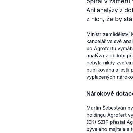
opíral v záměru 
Ani analýzy z do
z nich, že by st
Ministr zemědělství
kancelář ve své anal
po Agrofertu vymáhat
analýza z období před
nebyla nikdy zveřej
publikována a jestl
vyplacených nároko
Nárokové dotac
Martin Šebestyán
by
holdingu
Agrofert
vy
(EK) SZIF
přestal
Agr
bývalého majitele a 