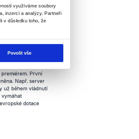
h šest analýz,
ěvnosti využíváme soubory
bývající dvě
, inzerci a analýzy. Partneři
dě
dospěl
k
závěru
,
li v důsledku toho, že
y byl Babiš
Povolit vše
k otázce střetu
e premiérem. První
jněna. Např. server
ěny už během vládnutí
e vymáhat
 evropské dotace