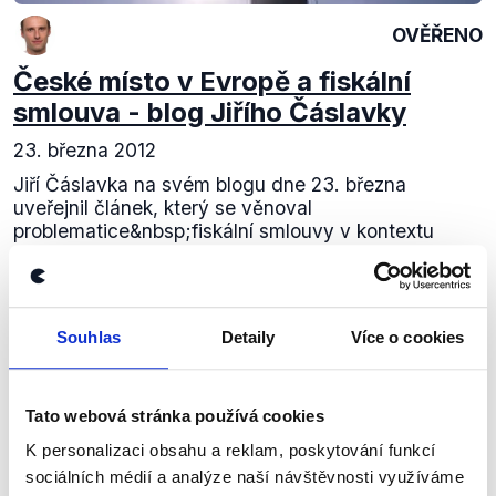
OVĚŘENO
České místo v Evropě a fiskální
smlouva - blog Jiřího Čáslavky
23. března 2012
Jiří Čáslavka na svém blogu dne 23. března
uveřejnil článek, který se věnoval
problematice&nbsp;fiskální smlouvy v kontextu
české pozice v rámci Evropské unie. Autor se
zamýšlí...
Číst dál
Souhlas
Detaily
Více o cookies
Tato webová stránka používá cookies
Zůstaňme v kontaktu
K personalizaci obsahu a reklam, poskytování funkcí
sociálních médií a analýze naší návštěvnosti využíváme
Přihlaste se k odběru našeho