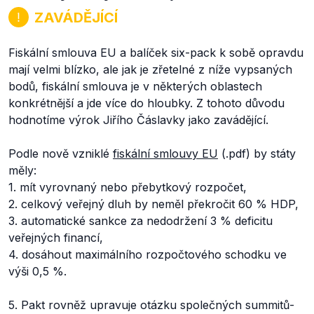
ZAVÁDĚJÍCÍ
Fiskální smlouva EU a balíček six-pack k sobě opravdu
mají velmi blízko, ale jak je zřetelné z níže vypsaných
bodů, fiskální smlouva je v některých oblastech
konkrétnější a jde více do hloubky. Z tohoto důvodu
hodnotíme výrok Jiřího Čáslavky jako zavádějící.
Podle nově vzniklé
fiskální smlouvy EU
(.pdf) by státy
měly:
1. mít vyrovnaný nebo přebytkový rozpočet,
2. celkový veřejný dluh by neměl překročit 60 % HDP,
3. automatické sankce za nedodržení 3 % deficitu
veřejných financí,
4. dosáhout maximálního rozpočtového schodku ve
výši 0,5 %.
5. Pakt rovněž upravuje otázku společných summitů-