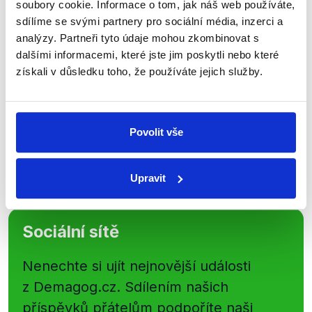
soubory cookie. Informace o tom, jak náš web používáte,
newsletteru nebo
whatsappového
sdílíme se svými partnery pro sociální média, inzerci a
kanálu, kde pravidelně přinášíme
analýzy. Partneři tyto údaje mohou zkombinovat s
shrnutí nejzajímavějších článků a analýz.
dalšími informacemi, které jste jim poskytli nebo které
získali v důsledku toho, že používáte jejich služby.
Začněte nás odebírat, a mějte tak
přehled o tom, jaké dezinformace a
nepravdy se zrovna v Česku šíří.
Povolit vše
Newsletter
WhatsApp
Upravit
Sociální sítě
Nenechte si ujít nejnovější události
z Demagog.cz. Sdílením našich
příspěvků přátelům podpoříte naši