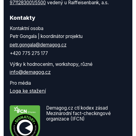
9711283001/5500
vedený u Raiffeisenbank, a.s.
Kontakty
Kontaktní osoba
Petr Gongala | koordinátor projektu
petr.gongala@demagog.cz
+420 775 275 177
Výtky k hodnocením, workshopy, různé
info@demagog.cz
Pro média
Loga ke stažení
Demagog.cz ctí kodex zásad
Mezinárodní fact-checkingové
organizace (IFCN)