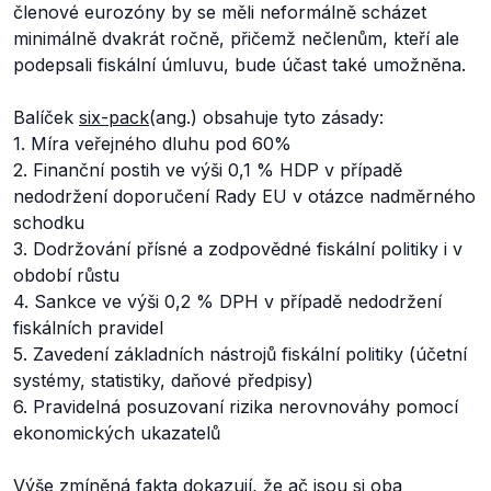
členové eurozóny by se měli neformálně scházet
minimálně dvakrát ročně, přičemž nečlenům, kteří ale
podepsali fiskální úmluvu, bude účast také umožněna.
Balíček
six-pack
(ang.) obsahuje tyto zásady:
1. Míra veřejného dluhu pod 60%
2. Finanční postih ve výši 0,1 % HDP v případě
nedodržení doporučení Rady EU v otázce nadměrného
schodku
3. Dodržování přísné a zodpovědné fiskální politiky i v
období růstu
4. Sankce ve výši 0,2 % DPH v případě nedodržení
fiskálních pravidel
5. Zavedení základních nástrojů fiskální politiky (účetní
systémy, statistiky, daňové předpisy)
6. Pravidelná posuzovaní rizika nerovnováhy pomocí
ekonomických ukazatelů
Výše zmíněná fakta dokazují, že ač jsou si oba