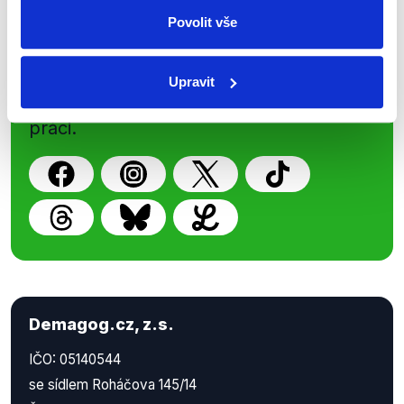
Sociální sítě
Povolit vše
Nenechte si ujít nejnovější události
z Demagog.cz. Sdílením našich
Upravit
příspěvků přátelům podpoříte naši
práci.
Demagog.cz, z.s.
IČO: 05140544
se sídlem Roháčova 145/14