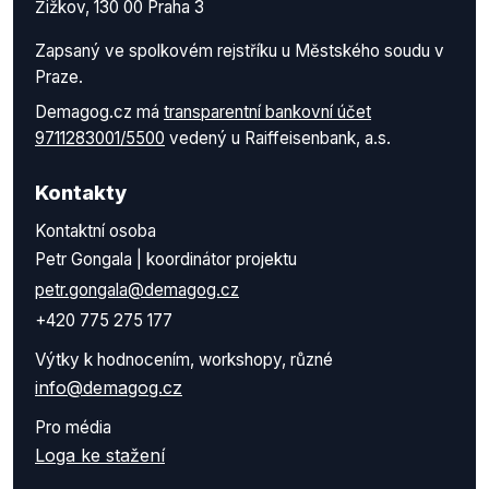
Žižkov, 130 00 Praha 3
Zapsaný ve spolkovém rejstříku u Městského soudu v
Praze.
Demagog.cz má
transparentní bankovní účet
9711283001/5500
vedený u Raiffeisenbank, a.s.
Kontakty
Kontaktní osoba
Petr Gongala | koordinátor projektu
petr.gongala@demagog.cz
+420 775 275 177
Výtky k hodnocením, workshopy, různé
info@demagog.cz
Pro média
Loga ke stažení