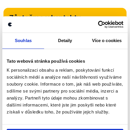
Zůstaňme v kontaktu
Přihlaste se k odběru našeho
newsletteru nebo
whatsappového
Souhlas
Detaily
Více o cookies
kanálu, kde pravidelně přinášíme
shrnutí nejzajímavějších článků a analýz.
Tato webová stránka používá cookies
Začněte nás odebírat, a mějte tak
K personalizaci obsahu a reklam, poskytování funkcí
přehled o tom, jaké dezinformace a
sociálních médií a analýze naší návštěvnosti využíváme
nepravdy se zrovna v Česku šíří.
soubory cookie. Informace o tom, jak náš web používáte,
sdílíme se svými partnery pro sociální média, inzerci a
analýzy. Partneři tyto údaje mohou zkombinovat s
Newsletter
WhatsApp
dalšími informacemi, které jste jim poskytli nebo které
získali v důsledku toho, že používáte jejich služby.