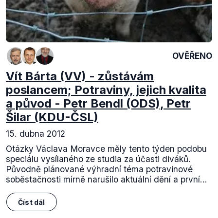
OVĚŘENO
Vít Bárta (VV) - zůstávám
poslancem; Potraviny, jejich kvalita
a původ - Petr Bendl (ODS), Petr
Šilar (KDU-ČSL)
15. dubna 2012
Otázky Václava Moravce měly tento týden podobu
speciálu vysílaného ze studia za účasti diváků.
Původně plánované výhradní téma potravinové
soběstačnosti mírně narušilo aktuální dění a první...
Číst dál