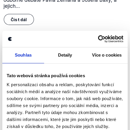
jejich...
Číst dál
Zůstaňme v kontaktu
Souhlas
Detaily
Více o cookies
Přihlaste se k odběru našeho
newsletteru nebo
whatsappového
Tato webová stránka používá cookies
kanálu, kde pravidelně přinášíme
K personalizaci obsahu a reklam, poskytování funkcí
shrnutí nejzajímavějších článků a analýz.
sociálních médií a analýze naší návštěvnosti využíváme
Začněte nás odebírat, a mějte tak
soubory cookie. Informace o tom, jak náš web používáte,
přehled o tom, jaké dezinformace a
sdílíme se svými partnery pro sociální média, inzerci a
nepravdy se zrovna v Česku šíří.
analýzy. Partneři tyto údaje mohou zkombinovat s
dalšími informacemi, které jste jim poskytli nebo které
získali v důsledku toho, že používáte jejich služby.
Newsletter
WhatsApp