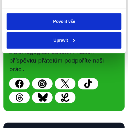
Povolit vše
Sociální sítě
Upravit
Nenechte si ujít nejnovější události
z Demagog.cz. Sdílením našich
příspěvků přátelům podpoříte naši
práci.