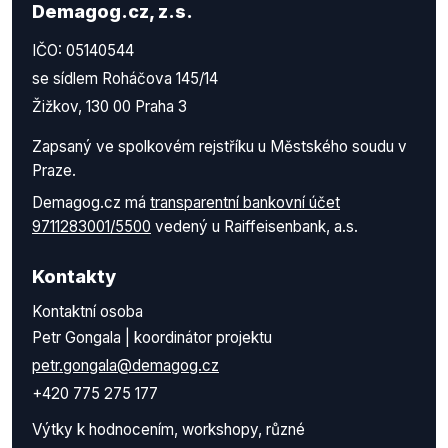
Demagog.cz, z.s.
IČO: 05140544
se sídlem Roháčova 145/14
Žižkov, 130 00 Praha 3
Zapsaný ve spolkovém rejstříku u Městského soudu v
Praze.
Demagog.cz má
transparentní bankovní účet
9711283001/5500
vedený u Raiffeisenbank, a.s.
Kontakty
Kontaktní osoba
Petr Gongala | koordinátor projektu
petr.gongala@demagog.cz
+420 775 275 177
Výtky k hodnocením, workshopy, různé