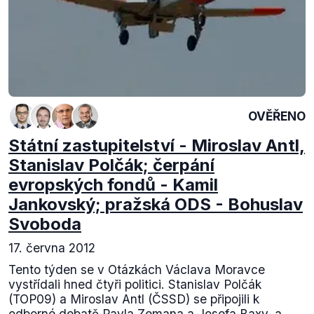
OVĚŘENO
Státní zastupitelství - Miroslav Antl,
Stanislav Polčák; čerpání
evropských fondů - Kamil
Jankovský; pražská ODS - Bohuslav
Svoboda
17. června 2012
Tento týden se v Otázkách Václava Moravce
vystřídali hned čtyři politici. Stanislav Polčák
(TOP09) a Miroslav Antl (ČSSD) se připojili k
odborné debatě Pavla Zemana a Josefa Baxy, a