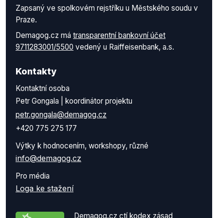
Zapsaný ve spolkovém rejstříku u Městského soudu v
Praze.
Demagog.cz má
transparentní bankovní účet
9711283001/5500
vedený u Raiffeisenbank, a.s.
Kontakty
Kontaktní osoba
Petr Gongala | koordinátor projektu
petr.gongala@demagog.cz
+420 775 275 177
Výtky k hodnocením, workshopy, různé
info@demagog.cz
Pro média
Loga ke stažení
Demagog.cz ctí kodex zásad