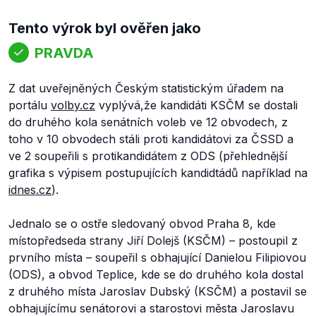
Tento výrok byl ověřen jako
PRAVDA
Z dat uveřejněných Českým statistickým úřadem na
portálu
volby.cz
vyplývá,že kandidáti KSČM se dostali
do druhého kola senátních voleb ve 12 obvodech, z
toho v 10 obvodech stáli proti kandidátovi za ČSSD a
ve 2 soupeřili s protikandidátem z ODS (přehlednější
grafika s výpisem postupujících kandidtádů například na
idnes.cz
).
Jednalo se o ostře sledovaný obvod Praha 8, kde
místopředseda strany Jiří Dolejš (KSČM) – postoupil z
prvního místa – soupeřil s obhajující Danielou Filipiovou
(ODS), a obvod Teplice, kde se do druhého kola dostal
z druhého místa Jaroslav Dubský (KSČM) a postavil se
obhajujícímu senátorovi a starostovi města Jaroslavu