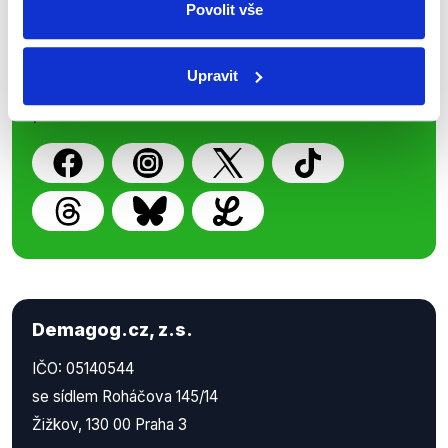
Povolit vše
Nenechte si ujít nejnovější události
z Demagog.cz. Sdílením našich
Upravit
příspěvků přátelům podpoříte naši
práci.
Demagog.cz, z.s.
IČO: 05140544
se sídlem Roháčova 145/14
Žižkov, 130 00 Praha 3