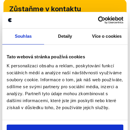
Zůstaňme v kontaktu
Přihlaste se k odběru našeho
newsletteru nebo
whatsappového
Souhlas
Detaily
Více o cookies
kanálu, kde pravidelně přinášíme
shrnutí nejzajímavějších článků a analýz.
Tato webová stránka používá cookies
Začněte nás odebírat, a mějte tak
přehled o tom, jaké dezinformace a
K personalizaci obsahu a reklam, poskytování funkcí
sociálních médií a analýze naší návštěvnosti využíváme
nepravdy se zrovna v Česku šíří.
soubory cookie. Informace o tom, jak náš web používáte,
sdílíme se svými partnery pro sociální média, inzerci a
Newsletter
WhatsApp
analýzy. Partneři tyto údaje mohou zkombinovat s
dalšími informacemi, které jste jim poskytli nebo které
získali v důsledku toho, že používáte jejich služby.
Sociální sítě