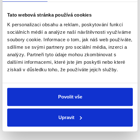
Newsletter
WhatsApp
Tato webová stránka používá cookies
K personalizaci obsahu a reklam, poskytování funkcí
sociálních médií a analýze naší návštěvnosti využíváme
Sociální sítě
soubory cookie. Informace o tom, jak náš web používáte,
sdílíme se svými partnery pro sociální média, inzerci a
Nenechte si ujít nejnovější události
analýzy. Partneři tyto údaje mohou zkombinovat s
dalšími informacemi, které jste jim poskytli nebo které
z Demagog.cz. Sdílením našich
získali v důsledku toho, že používáte jejich služby.
příspěvků přátelům podpoříte naši
práci.
Povolit vše
Upravit