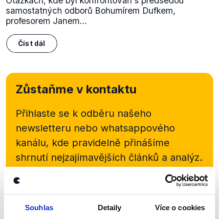
Otázkách, kde byl konfrontován s předsedou
samostatných odborů Bohumírem Dufkem,
profesorem Janem...
Číst dál
Zůstaňme v kontaktu
Přihlaste se k odběru našeho
newsletteru nebo
whatsappového
kanálu, kde pravidelně přinášíme
shrnutí nejzajímavějších článků a analýz.
Začněte nás odebírat, a mějte tak
přehled o tom, jaké dezinformace a
nepravdy se zrovna v Česku šíří.
Souhlas
Detaily
Více o cookies