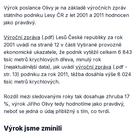
Výrok poslance Olivy je na základě výročních zpráv
státního podniku Lesy ČR z let 2001 a 2011 hodnocen
jako pravdivý.
Výroční zpráva
(.pdf) Lesů České republiky za rok
2001 uvádí na straně 12 v části
Vybrané provozně
ekonomické ukazatele,
že podnik vytěžil celkem 6 843
tisíc metrů krychlových dřeva, minulý rok
(nejaktuálnější data), jak uvádí
výroční zpráva
(.pdf -
str. 13) podniku za rok 2011, těžba dosáhla výše 8 024
tisíc metrů krychlových.
Rozdíl mezi sledovanými roky tak dosahuje zhruba 17
%, výrok Jiřího Olivy tedy hodnotíme jako pravdivý,
neboť se jedná o údaj přibližný s tím, co tvrdí.
Výrok jsme zmínili