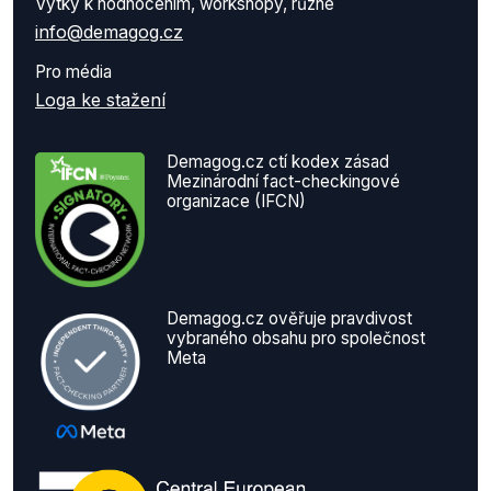
Výtky k hodnocením, workshopy, různé
info@demagog.cz
Pro média
Loga ke stažení
Demagog.cz ctí kodex zásad
Mezinárodní fact-checkingové
organizace (IFCN)
Demagog.cz ověřuje pravdivost
vybraného obsahu pro společnost
Meta