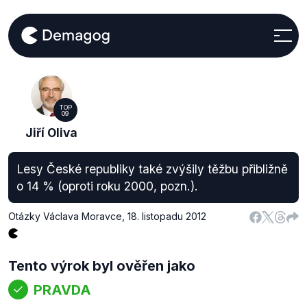
TOP
09
Jiří Oliva
Lesy České republiky také zvýšily těžbu přibližně
o 14 % (oproti roku 2000, pozn.).
Otázky Václava Moravce
,
18. listopadu 2012
Tento výrok byl ověřen jako
PRAVDA