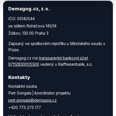
Demagog.cz, z.s.
IČO: 05140544
se sídlem Roháčova 145/14
Žižkov, 130 00 Praha 3
Zapsaný ve spolkovém rejstříku u Městského soudu v
Praze.
Demagog.cz má
transparentní bankovní účet
9711283001/5500
vedený u Raiffeisenbank, a.s.
Kontakty
Kontaktní osoba
Petr Gongala | koordinátor projektu
petr.gongala@demagog.cz
+420 775 275 177