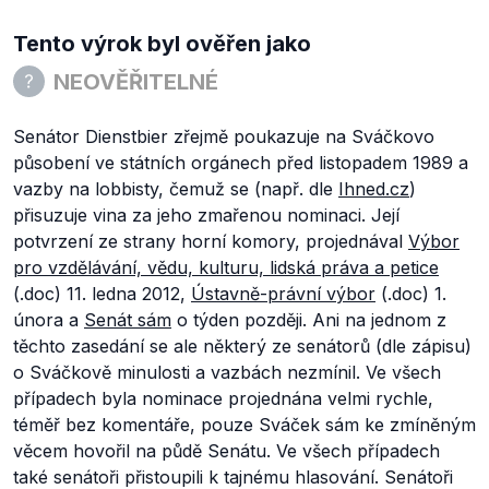
Tento výrok byl ověřen jako
NEOVĚŘITELNÉ
Senátor Dienstbier zřejmě poukazuje na Sváčkovo
působení ve státních orgánech před listopadem 1989 a
vazby na lobbisty, čemuž se (např. dle
Ihned.cz
)
přisuzuje vina za jeho zmařenou nominaci. Její
potvrzení ze strany horní komory, projednával
Výbor
pro vzdělávání, vědu, kulturu, lidská práva a petice
(.doc) 11. ledna 2012,
Ústavně-právní výbor
(.doc) 1.
února a
Senát sám
o týden později. Ani na jednom z
těchto zasedání se ale některý ze senátorů (dle zápisu)
o Sváčkově minulosti a vazbách nezmínil. Ve všech
případech byla nominace projednána velmi rychle,
téměř bez komentáře, pouze Sváček sám ke zmíněným
věcem hovořil na půdě Senátu. Ve všech případech
také senátoři přistoupili k tajnému hlasování. Senátoři