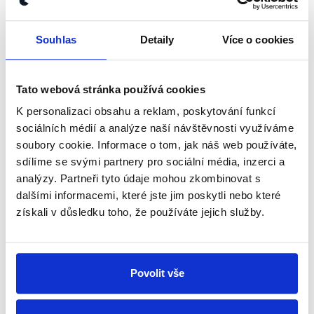
kanálu, kde pravidelně přinášíme
shrnutí nejzajímavějších článků a analýz.
Souhlas
Detaily
Více o cookies
Začněte nás odebírat, a mějte tak
přehled o tom, jaké dezinformace a
nepravdy se zrovna v Česku šíří.
Tato webová stránka používá cookies
K personalizaci obsahu a reklam, poskytování funkcí
Newsletter
WhatsApp
sociálních médií a analýze naší návštěvnosti využíváme
soubory cookie. Informace o tom, jak náš web používáte,
sdílíme se svými partnery pro sociální média, inzerci a
analýzy. Partneři tyto údaje mohou zkombinovat s
Sociální sítě
dalšími informacemi, které jste jim poskytli nebo které
získali v důsledku toho, že používáte jejich služby.
Nenechte si ujít nejnovější události
z Demagog.cz. Sdílením našich
Povolit vše
příspěvků přátelům podpoříte naši
práci.