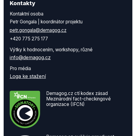
Kontakty
Kontaktní osoba
Petr Gongala | koordinátor projektu
petr.gongala@demagog.cz
+420 775 275 177
Výtky k hodnocením, workshopy, různé
info@demagog.cz
Pro média
Loga ke stažení
Demagog.cz ctí kodex zásad
Mezinárodní fact-checkingové
organizace (IFCN)