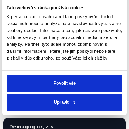
Tato webová stránka používá cookies
K personalizaci obsahu a reklam, poskytování funkcí
Sociální sítě
sociálních médií a analýze naší návštěvnosti využíváme
soubory cookie. Informace o tom, jak náš web používáte,
Nenechte si ujít nejnovější události
sdílíme se svými partnery pro sociální média, inzerci a
analýzy. Partneři tyto údaje mohou zkombinovat s
z Demagog.cz. Sdílením našich
dalšími informacemi, které jste jim poskytli nebo které
příspěvků přátelům podpoříte naši
získali v důsledku toho, že používáte jejich služby.
práci.
Povolit vše
Upravit
Demagog.cz, z.s.