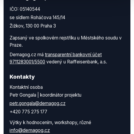
IČO: 05140544
se sídlem Roháčova 145/14
Žižkov, 130 00 Praha 3
Zapsaný ve spolkovém rejstříku u Městského soudu v
Praze.
Demagog.cz má
transparentní bankovní účet
9711283001/5500
vedený u Raiffeisenbank, a.s.
Kontakty
Kontaktní osoba
Petr Gongala | koordinátor projektu
petr.gongala@demagog.cz
+420 775 275 177
Výtky k hodnocením, workshopy, různé
info@demagog.cz