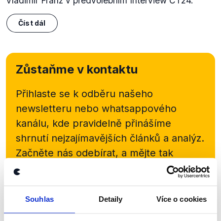
Vladimír Franz v předvolebním Interview ČT24.
Číst dál
Zůstaňme v kontaktu
Přihlaste se k odběru našeho
newsletteru nebo
whatsappového
kanálu, kde pravidelně přinášíme
shrnutí nejzajímavějších článků a analýz.
Začněte nás odebírat, a mějte tak
přehled o tom, jaké dezinformace a
nepravdy se zrovna v Česku šíří.
Souhlas
Detaily
Více o cookies
Newsletter
WhatsApp