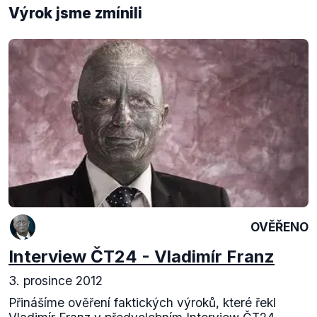
Výrok jsme zmínili
OVĚŘENO
Interview ČT24 - Vladimír Franz
3. prosince 2012
Přinášíme ověření faktických výroků, které řekl