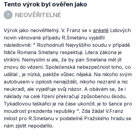
Tento výrok byl ověřen jako
NEOVĚŘITELNÉ
Výrok jako neověřitelný. V. Franz se v
anketě
Lidových
novin věnované případu R.Smetanu vyjádřil
následovně: "
Rozhodnutí Nejvyššího soudu v případě
řidiče Romana Smetany respektuji. Litera zákona je
striktní. Nemyslím si ale, že by pan Smetana měl jít
znovu do vězení. Společenská nebezpečnost toho, co
udělal , je nízká, pakliže vůbec nějaká. Na nikoho svým
autobusem v opilosti nenajížděl, nikoho nezranil a nic
neukradl, ale vyjadřuje svůj názor. A obávám se, že i
náklady na celé řízení překračují způsobenou škodu.
Tykadlovou taškařici je na čase ukončit. je to šance pro
moudrost prezidenta republiky
". Zda žádal V.Franz
milost pro R.Smetanu v podatelně Pražského hradu se
nám zjistit nepodařilo.