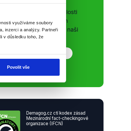
e si ujít nejnovější události
gog.cz. Sdílením našich
ěvnosti využíváme soubory
vků přátelům podpoříte naši
, inzerci a analýzy. Partneři
li v důsledku toho, že
Povolit vše
Demagog.cz ctí kodex zásad
Mezinárodní fact-checkingové
organizace (IFCN)