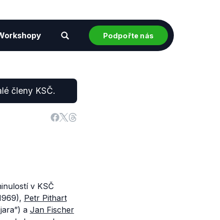
Workshopy
Podpořte nás
alé členy KSČ.
inulostí v KSČ
1969),
Petr Pithart
jara”) a
Jan Fischer