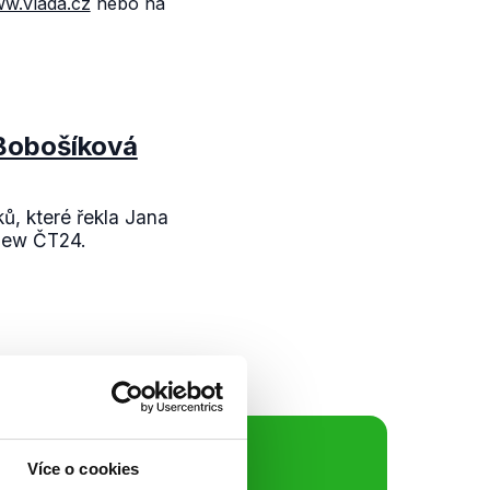
w.vlada.cz
nebo na
Bobošíková
ů, které řekla Jana
view ČT24.
ální sítě
Více o cookies