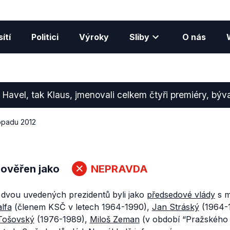
ítí
Politici
Výroky
Sliby
O nás
k Havel, tak Klaus, jmenovali celkem čtyři premiéry, býv
topadu 2012
 ověřen jako
NEPRAVDA
dvou uvedených prezidentů byli jako
předsedové vlády
s m
lfa
(členem KSČ v letech 1964-1990),
Jan Stráský
(1964-
Tošovský
(1976-1989),
Miloš Zeman
(v období “Pražského 