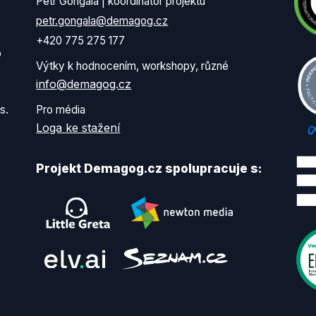
Petr Gongala | koordinátor projektu
petr.gongala@demagog.cz
+420 775 275 177
o
Výtky k hodnocením, workshopy, různé
info@demagog.cz
s.
Pro média
Loga ke stažení
Projekt Demagog.cz spolupracuje s: