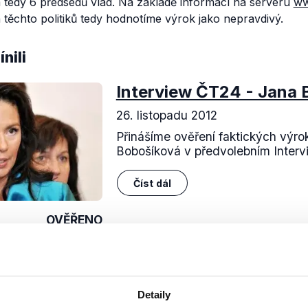
 tedy 6 předsedů vlád. Na základě informací na serveru
ww
h těchto politiků tedy hodnotíme výrok jako nepravdivý.
nili
Interview ČT24 - Jana 
26. listopadu 2012
Přinášíme ověření faktických výrok
Bobošíková v předvolebním Inter
Číst dál
OVĚŘENO
Soci
Detaily