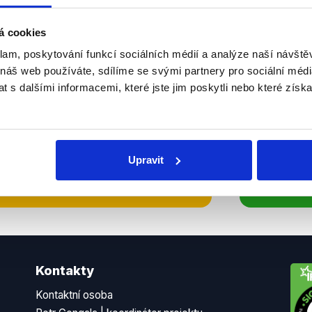
sletteru nebo
Nenecht
á cookies
delně přinášíme shrnutí
z Dema
klam, poskytování funkcí sociálních médií a analýze naší návšt
 Začněte nás odebírat, a
příspě
 náš web používáte, sdílíme se svými partnery pro sociální média
 s dalšími informacemi, které jste jim poskytli nebo které získa
ezinformace a nepravdy se
práci.
WhatsApp
Upravit
Kontakty
Kontaktní osoba