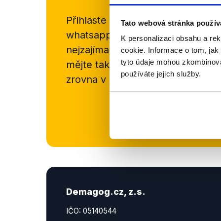
Přihlaste se k odběru našeho
new
Tato webová stránka použív
whatsappového kanálu, kde pravi
K personalizaci obsahu a re
nejzajímavějších článků a analýz.
cookie. Informace o tom, jak
tyto údaje mohou zkombinovat
mějte tak přehled o tom, jaké d
používáte jejich služby.
zrovna v Česku šíří.
Newsletter
Demagog.cz, z.s.
IČO: 05140544