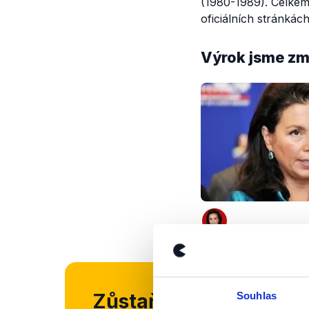
(1980-1989). Celkem
oficiálních stránkác
Výrok jsme zmí
Zůstaňme v kontaktu
Souhlas