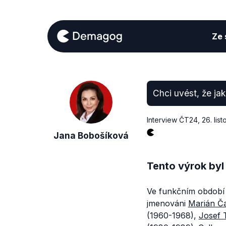
Ze s
Chci uvést, že ja
Interview ČT24
,
26. lis
Jana Bobošíková
Tento výrok byl
Ve funkčním období 
jmenováni
Marián Ča
(1960-1968),
Josef 