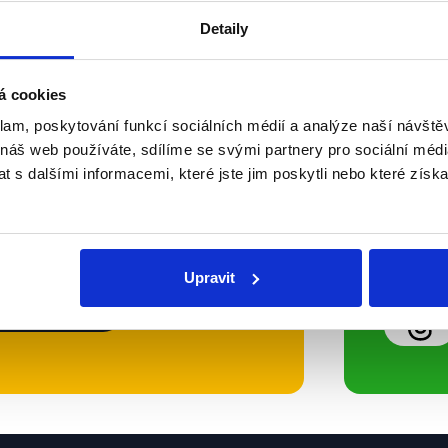
Detaily
Soci
á cookies
klam, poskytování funkcí sociálních médií a analýze naší návšt
sletteru nebo
Nenecht
 náš web používáte, sdílíme se svými partnery pro sociální média
delně přinášíme shrnutí
z Dema
 s dalšími informacemi, které jste jim poskytli nebo které získa
 Začněte nás odebírat, a
příspě
ezinformace a nepravdy se
práci.
Upravit
WhatsApp