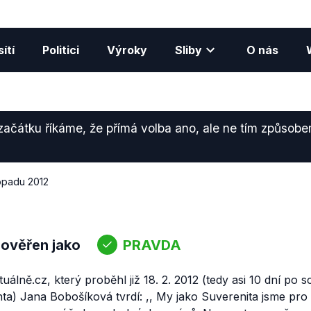
ítí
Politici
Výroky
Sliby
O nás
čátku říkáme, že přímá volba ano, ale ne tím způsobem
topadu 2012
 ověřen jako
PRAVDA
uálně.cz, který proběhl již 18. 2. 2012 (tedy asi 10 dní po 
ta) Jana Bobošíková tvrdí: ,,
My jako Suverenita jsme pro 