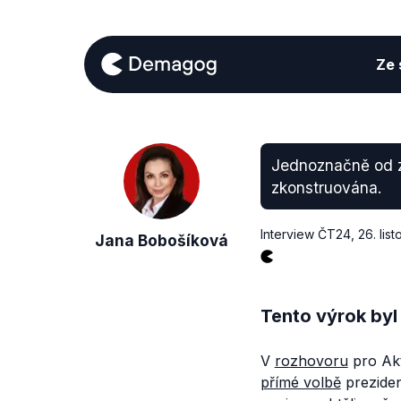
Ze s
Jednoznačně od za
zkonstruována.
Interview ČT24
,
26. lis
Jana Bobošíková
Tento výrok byl
V
rozhovoru
pro Akt
přímé volbě
preziden