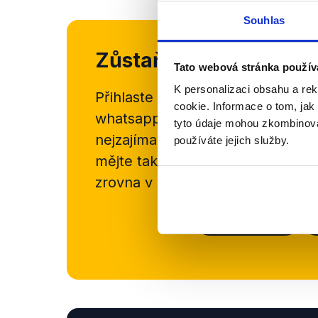
Souhlas
Zůstaňme v kontaktu
Tato webová stránka použív
K personalizaci obsahu a re
Přihlaste se k odběru našeho
new
cookie. Informace o tom, jak
whatsappového kanálu, kde pravi
tyto údaje mohou zkombinovat
nejzajímavějších článků a analýz.
používáte jejich služby.
mějte tak přehled o tom, jaké d
zrovna v Česku šíří.
Newsletter