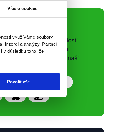
Více o cookies
ální sítě
ěvnosti využíváme soubory
e si ujít nejnovější události
, inzerci a analýzy. Partneři
gog.cz. Sdílením našich
li v důsledku toho, že
vků přátelům podpoříte naši
Povolit vše