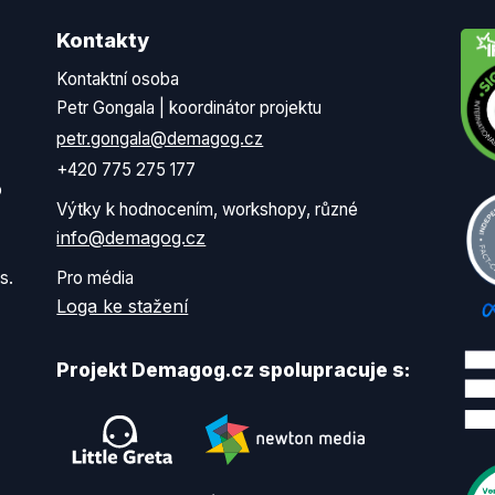
Kontakty
Kontaktní osoba
Petr Gongala | koordinátor projektu
petr.gongala@demagog.cz
+420 775 275 177
o
Výtky k hodnocením, workshopy, různé
info@demagog.cz
s.
Pro média
Loga ke stažení
Projekt Demagog.cz spolupracuje s: