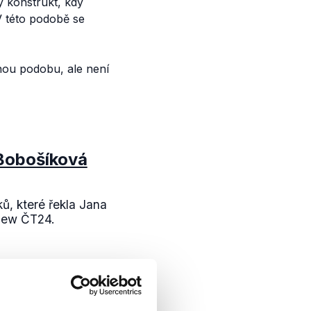
 konstrukt, kdy
V této podobě se
inou podobu, ale není
Bobošíková
ů, které řekla Jana
view ČT24.