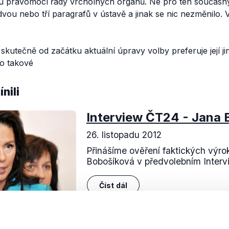
u pravomocí řady vrcholných orgánů. Ne pro ten současný
vou nebo tří paragrafů v ústavě a jinak se nic nezměnilo. 
skutečně od začátku aktuální úpravy volby preferuje její j
ko takové
nili
Interview ČT24 - Jana 
26. listopadu 2012
Přinášíme ověření faktických výrok
Bobošíková v předvolebním Inter
Číst dál
OVĚŘENO