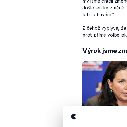
my jsme chtěli změn
došlo jen ke změně d
toho obávám
.”
Z čehož vyplývá, že 
proti přímé volbě ja
Výrok jsme zmí