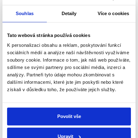
shrnutí nejzajímavějších článků a analýz.
Začněte nás odebírat, a mějte tak
Souhlas
Detaily
Více o cookies
přehled o tom, jaké dezinformace a
nepravdy se zrovna v Česku šíří.
Tato webová stránka používá cookies
K personalizaci obsahu a reklam, poskytování funkcí
Newsletter
WhatsApp
sociálních médií a analýze naší návštěvnosti využíváme
soubory cookie. Informace o tom, jak náš web používáte,
sdílíme se svými partnery pro sociální média, inzerci a
analýzy. Partneři tyto údaje mohou zkombinovat s
Sociální sítě
dalšími informacemi, které jste jim poskytli nebo které
získali v důsledku toho, že používáte jejich služby.
Nenechte si ujít nejnovější události
z Demagog.cz. Sdílením našich
příspěvků přátelům podpoříte naši
Povolit vše
práci.
Upravit