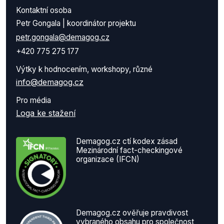
Kontaktní osoba
Petr Gongala | koordinátor projektu
petr.gongala@demagog.cz
+420 775 275 177
Výtky k hodnocením, workshopy, různé
info@demagog.cz
Pro média
Loga ke stažení
Demagog.cz ctí kodex zásad
Mezinárodní fact-checkingové
organizace (IFCN)
Demagog.cz ověřuje pravdivost
vybraného obsahu pro společnost