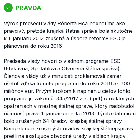
PRAVDA
Výrok predsedu vlády Róberta Fica hodnotíme ako
pravdivý, pretože krajská štátna správa bola skutočne
k 1. januáru 2013 zrušená a úspora reformy ESO je
plánovaná do roku 2016.
Predseda vlády hovorí o vládnom programe
ESO
(Efektívna, Spoľahlivá a Otvorená štátna správa).
Členovia vlády už v minulosti
proklamovali
zámer
ušetriť vďaka tomuto programu do roku 2016 až 700
miliónov eur. Prvým krokom k
naplneniu
cieľov tohto
programu je zákon č.
345/2012 Z.z.
(.pdf) o niektorých
opatreniach v miestnej štátnej správe, ktorý nadobudol
účinnosť práve 1. januárom roku 2013. Týmto dátumom
bolo
zrušených
64 úradov krajskej štátnej správy.
Kompetencie zrušených úradov krajskej štátnej správy
prešli na existujúce obvodné úrady v sídlach krajov.