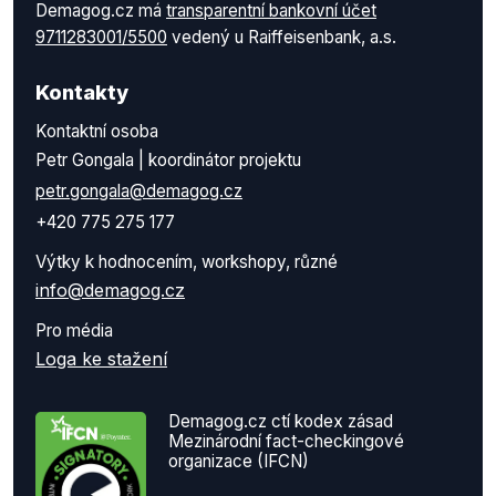
Demagog.cz má
transparentní bankovní účet
9711283001/5500
vedený u Raiffeisenbank, a.s.
Kontakty
Kontaktní osoba
Petr Gongala | koordinátor projektu
petr.gongala@demagog.cz
+420 775 275 177
Výtky k hodnocením, workshopy, různé
info@demagog.cz
Pro média
Loga ke stažení
Demagog.cz ctí kodex zásad
Mezinárodní fact-checkingové
organizace (IFCN)