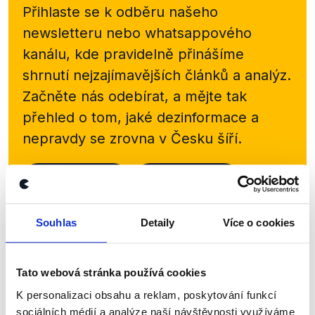
Přihlaste se k odběru našeho
newsletteru nebo
whatsappového
kanálu, kde pravidelně přinášíme
shrnutí nejzajímavějších článků a analýz.
Začněte nás odebírat, a mějte tak
přehled o tom, jaké dezinformace a
nepravdy se zrovna v Česku šíří.
Newsletter
WhatsApp
Souhlas
Detaily
Více o cookies
Sociální sítě
Tato webová stránka používá cookies
Nenechte si ujít nejnovější události
K personalizaci obsahu a reklam, poskytování funkcí
z Demagog.cz. Sdílením našich
sociálních médií a analýze naší návštěvnosti využíváme