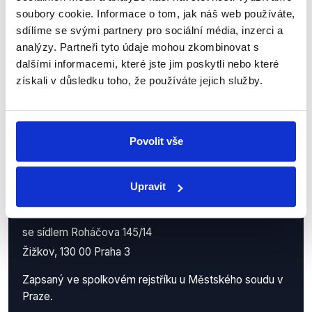
příspěvků přátelům podpoříte naši
soubory cookie. Informace o tom, jak náš web používáte,
sdílíme se svými partnery pro sociální média, inzerci a
práci.
analýzy. Partneři tyto údaje mohou zkombinovat s
dalšími informacemi, které jste jim poskytli nebo které
získali v důsledku toho, že používáte jejich služby.
Povolit vše
Demagog.cz, z.s.
Upravit
IČO: 05140544
se sídlem Roháčova 145/14
Žižkov, 130 00 Praha 3
Zapsaný ve spolkovém rejstříku u Městského soudu v
Praze.