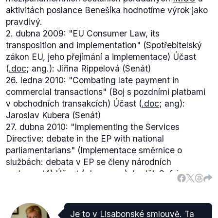
aktivitách poslance Benešíka hodnotíme výrok jako
pravdivý.
2. dubna 2009: "EU Consumer Law, its
transposition and implementation" (Spotřebitelský
zákon EU, jeho přejímání a implementace) Účast
(
.doc
; ang.): Jiřina Rippelová (Senát)
26. ledna 2010: "Combating late payment in
commercial transactions" (Boj s pozdními platbami
v obchodních transakcích) Účast (
.doc
; ang):
Jaroslav Kubera (Senát)
27. dubna 2010: "Implementing the Services
Directive: debate in the EP with national
parliamentarians" (Implementace směrnice o
službách: debata v EP se členy národních
parlamentů) Účast (
.doc
; ang.): Luděk Sefzig
(Senát)
26. října 2010: "The internal market for
professionals: How to make it work?" (Vnitřní trh pro
Je to v Lisabonské smlouvě. Ta