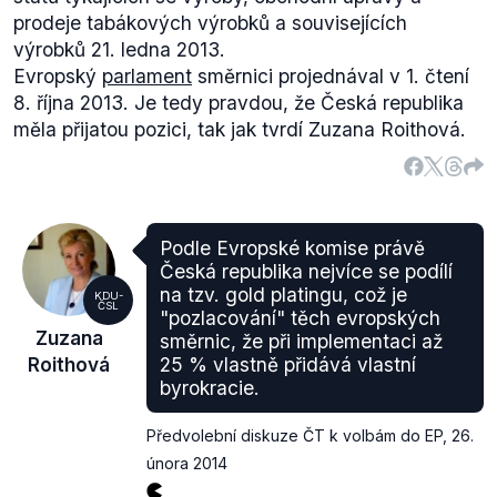
prodeje tabákových výrobků a souvisejících
výrobků 21. ledna 2013.
Evropský
parlament
směrnici projednával v 1. čtení
8. října 2013. Je tedy pravdou, že Česká republika
měla přijatou pozici, tak jak tvrdí Zuzana Roithová.
Podle Evropské komise právě
Česká republika nejvíce se podílí
na tzv. gold platingu, což je
KDU-
ČSL
"pozlacování" těch evropských
Zuzana
směrnic, že při implementaci až
Roithová
25 % vlastně přidává vlastní
byrokracie.
Předvolební diskuze ČT k volbám do EP
,
26.
února 2014