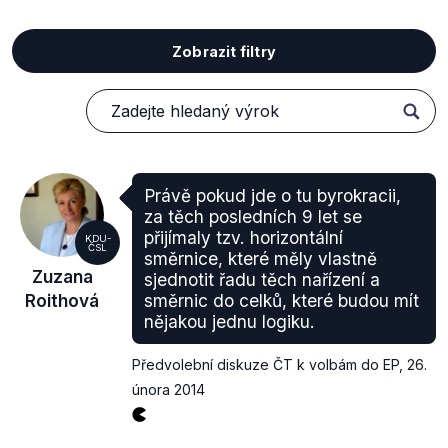
Zobrazit filtry
Právě pokud jde o tu byrokracii,
za těch posledních 9 let se
přijímaly tzv. horizontální
KDU-
ČSL
směrnice, které měly vlastně
Zuzana
sjednotit řadu těch nařízení a
Roithová
směrnic do celků, které budou mít
nějakou jednu logiku.
Předvolební diskuze ČT k volbám do EP
,
26.
února 2014