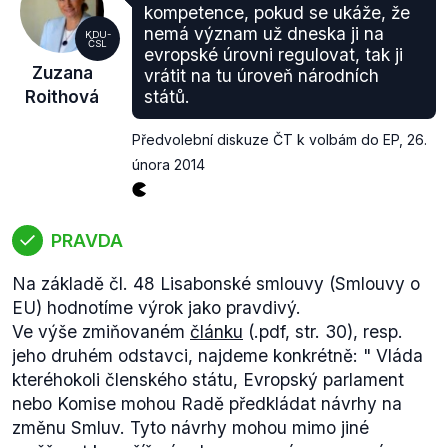
zaměstnance: Jak jej uvést do praxe?) Účast (
.pdf
;
kompetence, pokud se ukáže, že
ang): Miroslav Krejča (Senát)
nemá význam už dneska ji na
KDU-
ČSL
Ondřej Benešík (KDU-ČSL), současný předseda
evropské úrovni regulovat, tak ji
Zuzana
vrátit na tu úroveň národních
výboru pro evropské záležitosti (VEZ), se
Roithová
států.
dlouhodobě zabývá tematikou evropské unie, vedle
funkce předsedy VEZ byl například již dříve jako
Předvolební diskuze ČT k volbám do EP
,
26.
starosta
členem
Výboru regionů.
února 2014
V rámci svého nynějšího působení se osobně
zůčastnil
setkání
s českými poslanci EP, pracovní
schůzky
předsedů výborů pro evropské záležitosti
PRAVDA
národních parlamentů členských a kandidátských
zemí EU a zástupců EP sdružených v organizaci
Na základě čl. 48 Lisabonské smlouvy (Smlouvy o
COSAC nebo
Evropského parlamentního týdne
v
EU) hodnotíme výrok jako pravdivý.
Bruselu.
Ve výše zmiňovaném
článku
(.pdf, str. 30), resp.
jeho druhém odstavci, najdeme konkrétně: "
Vláda
kteréhokoli členského státu, Evropský parlament
nebo Komise mohou Radě předkládat návrhy na
změnu Smluv. Tyto návrhy mohou mimo jiné