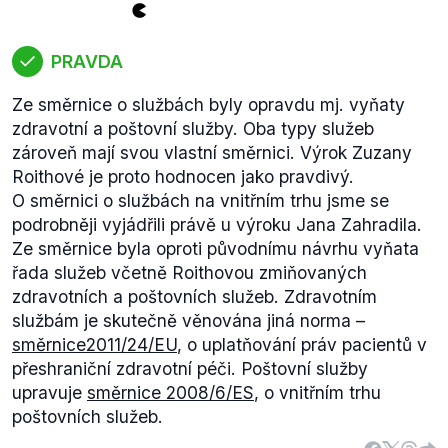
PRAVDA
Ze směrnice o službách byly opravdu mj. vyňaty
zdravotní a poštovní služby. Oba typy služeb
zároveň mají svou vlastní směrnici. Výrok Zuzany
Roithové je proto hodnocen jako pravdivý.
O směrnici o službách na vnitřním trhu jsme se
podrobněji vyjádřili právě u výroku Jana Zahradila.
Ze směrnice byla oproti původnímu návrhu vyňata
řada služeb včetně Roithovou zmiňovaných
zdravotních a poštovních služeb. Zdravotním
službám je skutečně věnována jiná norma –
směrnice
2011/24/EU
, o uplatňování práv pacientů v
přeshraniční zdravotní péči. Poštovní služby
upravuje
směrnice 2008/6/ES
, o vnitřním trhu
poštovních služeb.