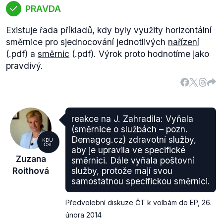
PRAVDA
Existuje řada příkladů, kdy byly využity horizontální
směrnice pro sjednocování jednotlivých
nařízení
(.pdf) a
směrnic
(.pdf). Výrok proto hodnotíme jako
pravdivý.
reakce na J. Zahradila: Vyňala
(směrnice o službách – pozn.
Demagog.cz) zdravotní služby,
KDU-
ČSL
aby je upravila ve specifické
Zuzana
směrnici. Dále vyňala poštovní
Roithová
služby, protože mají svou
samostatnou specifickou směrnici.
Předvolební diskuze ČT k volbám do EP
,
26.
února 2014