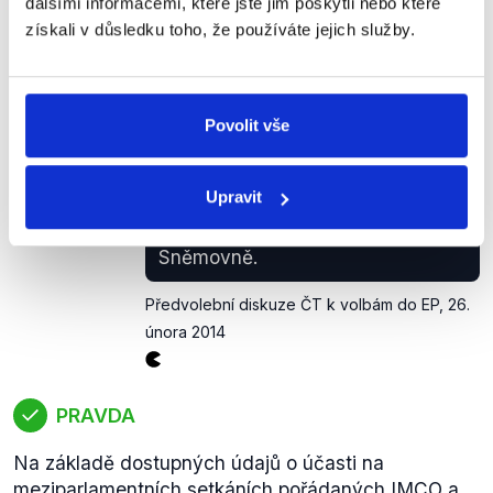
160
ČR
21
500 259
dalšími informacemi, které jste jim poskytli nebo které
získali v důsledku toho, že používáte jejich služby.
(pokr.) Roithová: Bohužel, občas
sem přijedou senátoři, ze
Povolit vše
Sněmovny sem jezdili minimálně.
KDU-
ČSL
Teď teda strašně kvituju, že pan
Zuzana
Benešík se tomu začíná vážně
Upravit
Roithová
věnovat, jako předseda (výboru
pro evropské záležitosti, pozn.) ve
Sněmovně.
Předvolební diskuze ČT k volbám do EP
,
26.
února 2014
PRAVDA
Na základě dostupných údajů o účasti na
meziparlamentních setkáních pořádaných
IMCO
a