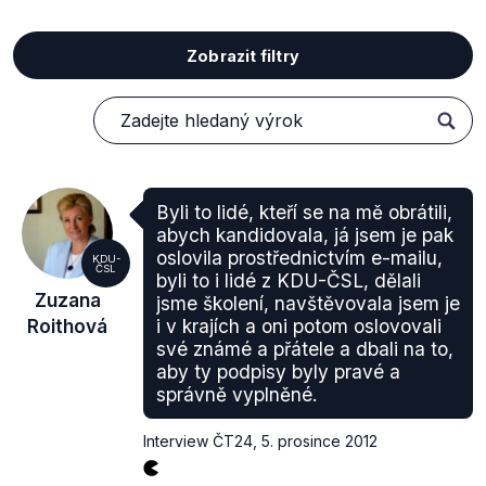
Zobrazit filtry
Byli to lidé, kteří se na mě obrátili,
abych kandidovala, já jsem je pak
oslovila prostřednictvím e-mailu,
KDU-
ČSL
byli to i lidé z KDU-ČSL, dělali
Zuzana
jsme školení, navštěvovala jsem je
Roithová
i v krajích a oni potom oslovovali
své známé a přátele a dbali na to,
aby ty podpisy byly pravé a
správně vyplněné.
Interview ČT24
,
5. prosince 2012