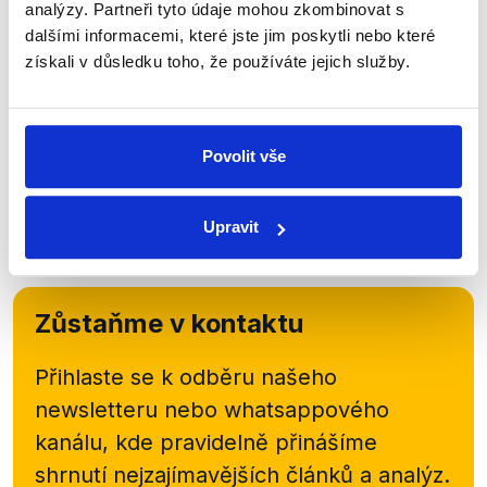
orgánem státní správy České republiky pro oblast
analýzy. Partneři tyto údaje mohou zkombinovat s
zahraniční politiky. Ve třech odstavcích jsou
dalšími informacemi, které jste jim poskytli nebo které
rozepsány úkoly Ministerstva zahraničí.
získali v důsledku toho, že používáte jejich služby.
Povolit vše
‹ PŘEDCHOZÍ
1
…
5
6
7
8
Upravit
Zůstaňme v kontaktu
Přihlaste se k odběru našeho
newsletteru nebo
whatsappového
kanálu, kde pravidelně přinášíme
shrnutí nejzajímavějších článků a analýz.