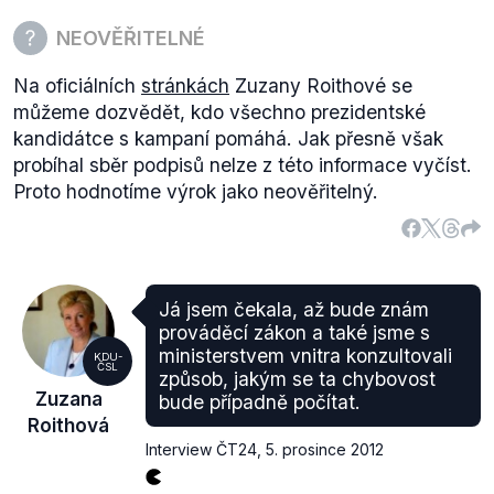
NEOVĚŘITELNÉ
Na oficiálních
stránkách
Zuzany Roithové se
můžeme dozvědět, kdo všechno prezidentské
kandidátce s kampaní pomáhá. Jak přesně však
probíhal sběr podpisů nelze z této informace vyčíst.
Proto hodnotíme výrok jako neověřitelný.
Já jsem čekala, až bude znám
prováděcí zákon a také jsme s
ministerstvem vnitra konzultovali
KDU-
ČSL
způsob, jakým se ta chybovost
Zuzana
bude případně počítat.
Roithová
Interview ČT24
,
5. prosince 2012