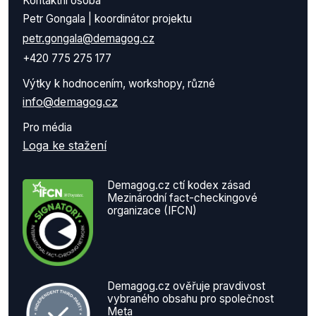
Kontaktní osoba
Petr Gongala | koordinátor projektu
petr.gongala@demagog.cz
+420 775 275 177
Výtky k hodnocením, workshopy, různé
info@demagog.cz
Pro média
Loga ke stažení
Demagog.cz ctí kodex zásad
Mezinárodní fact-checkingové
organizace (IFCN)
Demagog.cz ověřuje pravdivost
vybraného obsahu pro společnost
Meta