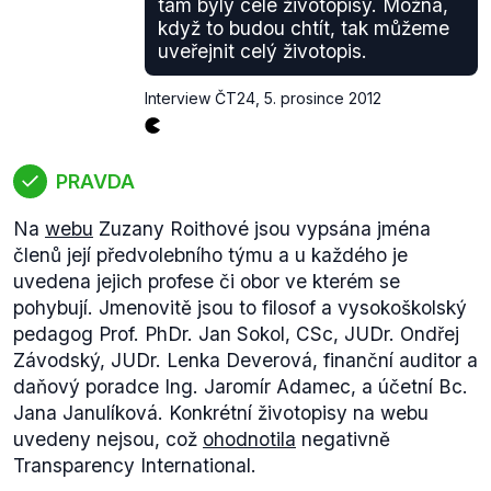
tam byly celé životopisy. Možná,
když to budou chtít, tak můžeme
uveřejnit celý životopis.
Interview ČT24
,
5. prosince 2012
PRAVDA
Na
webu
Zuzany Roithové jsou vypsána jména
členů její předvolebního týmu a u každého je
uvedena jejich profese či obor ve kterém se
pohybují. Jmenovitě jsou to filosof a vysokoškolský
pedagog Prof. PhDr. Jan Sokol, CSc, JUDr. Ondřej
Závodský, JUDr. Lenka Deverová, finanční auditor a
daňový poradce Ing. Jaromír Adamec, a účetní Bc.
Jana Janulíková. Konkrétní životopisy na webu
uvedeny nejsou, což
ohodnotila
negativně
Transparency International.