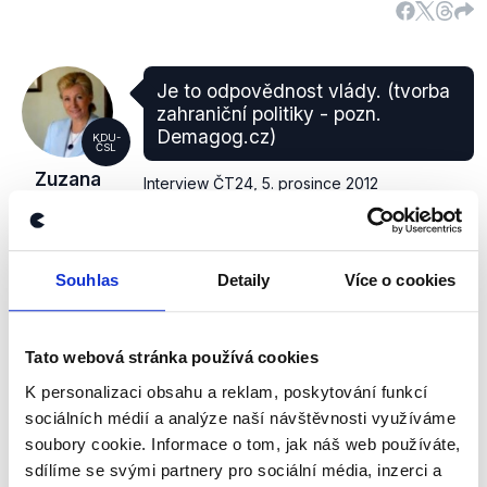
Je to odpovědnost vlády. (tvorba
zahraniční politiky - pozn.
Demagog.cz)
KDU-
ČSL
Zuzana
Interview ČT24
,
5. prosince 2012
Roithová
PRAVDA
Souhlas
Detaily
Více o cookies
Podle
Koncepce
(.pdf, str .23) zahraniční politiky
České republiky z roku 2011 naplňuje cíle zahraniční
Tato webová stránka používá cookies
politiky především zahraniční služba, která
uskutečňuje politiku vlády. Z tohoto tedy vyplývá
K personalizaci obsahu a reklam, poskytování funkcí
zodpovědnost vlády za tvorbu zahraniční politiky.
sociálních médií a analýze naší návštěvnosti využíváme
Podle novely
zákona
č.2/1969 Sb. (Kompetenční
soubory cookie. Informace o tom, jak náš web používáte,
zákon) je dle §6 Ministerstvo zahraničí ústředním
sdílíme se svými partnery pro sociální média, inzerci a