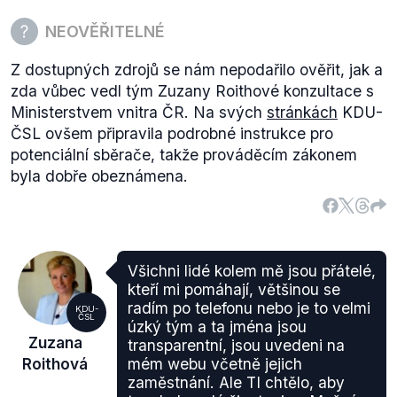
NEOVĚŘITELNÉ
Z dostupných zdrojů se nám nepodařilo ověřit, jak a
zda vůbec vedl tým Zuzany Roithové konzultace s
Ministerstvem vnitra ČR. Na svých
stránkách
KDU-
ČSL ovšem připravila podrobné instrukce pro
potenciální sběrače, takže prováděcím zákonem
byla dobře obeznámena.
Všichni lidé kolem mě jsou přátelé,
kteří mi pomáhají, většinou se
radím po telefonu nebo je to velmi
KDU-
ČSL
úzký tým a ta jména jsou
Zuzana
transparentní, jsou uvedeni na
Roithová
mém webu včetně jejich
zaměstnání. Ale TI chtělo, aby