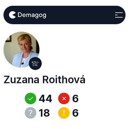
KDU-
ČSL
Zuzana Roithová
44
6
18
6