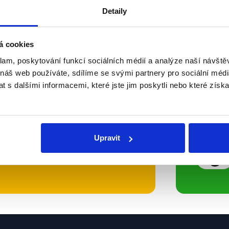
Detaily
Soci
á cookies
sletteru nebo
Nenecht
klam, poskytování funkcí sociálních médií a analýze naší návšt
 náš web používáte, sdílíme se svými partnery pro sociální média
delně přinášíme shrnutí
z Dema
 s dalšími informacemi, které jste jim poskytli nebo které získa
 Začněte nás odebírat, a
příspě
ezinformace a nepravdy se
práci.
Upravit
WhatsApp