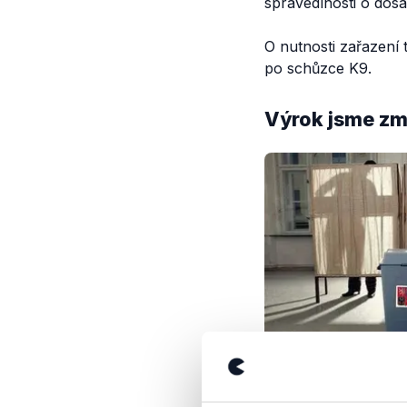
spravedlnosti o dos
O nutnosti zařazení 
po schůzce K9.
Výrok jsme zmí