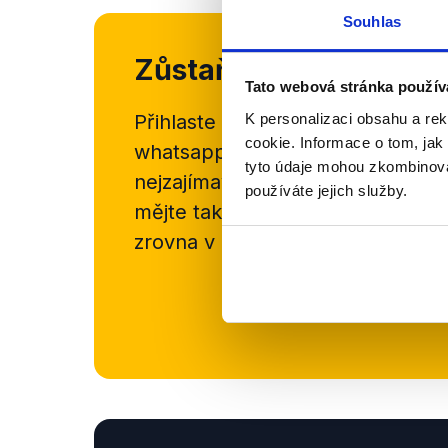
Souhlas
Zůstaňme v kontaktu
Tato webová stránka použív
Přihlaste se k odběru našeho
new
K personalizaci obsahu a re
cookie. Informace o tom, jak
whatsappového kanálu, kde pravi
tyto údaje mohou zkombinovat
nejzajímavějších článků a analýz.
používáte jejich služby.
mějte tak přehled o tom, jaké d
zrovna v Česku šíří.
Newsletter