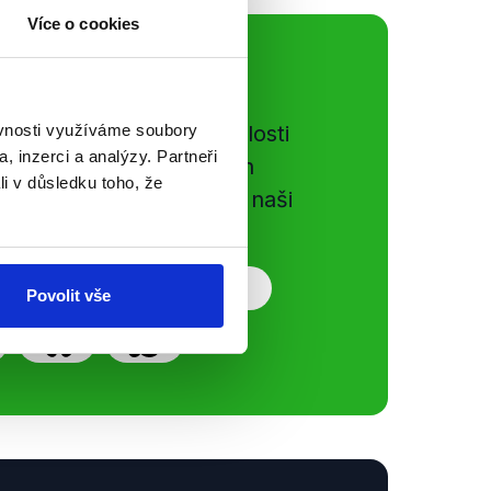
Více o cookies
ální sítě
e si ujít nejnovější události
ěvnosti využíváme soubory
, inzerci a analýzy. Partneři
gog.cz. Sdílením našich
li v důsledku toho, že
vků přátelům podpoříte naši
Povolit vše