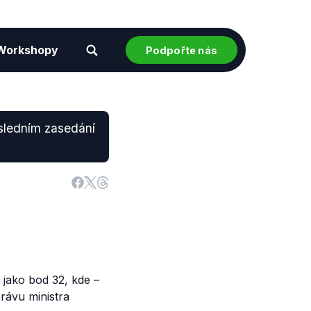
Workshopy
Podpořte nás
sledním zasedání
jako bod 32, kde –
právu ministra