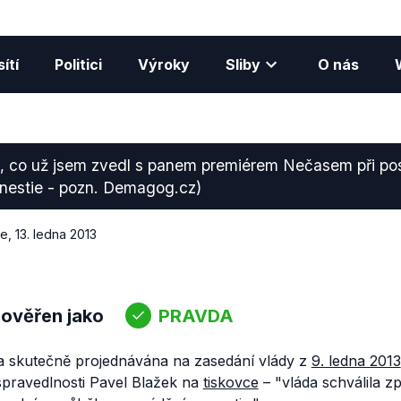
ítí
Politici
Výroky
Sliby
O nás
, co už jsem zvedl s panem premiérem Nečasem při po
mnestie - pozn. Demagog.cz)
ce
,
13. ledna 2013
 ověřen jako
PRAVDA
a skutečně projednávána na zasedání vlády z
9. ledna 2013
r spravedlnosti Pavel Blažek na
tiskovce
–
"
vláda schválila z