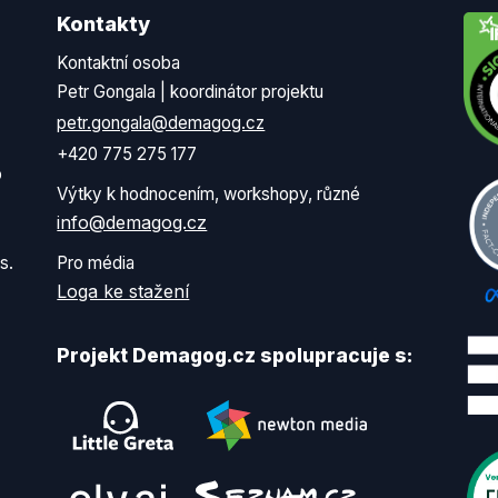
Kontakty
Kontaktní osoba
Petr Gongala | koordinátor projektu
petr.gongala@demagog.cz
+420 775 275 177
o
Výtky k hodnocením, workshopy, různé
info@demagog.cz
s.
Pro média
Loga ke stažení
Projekt Demagog.cz spolupracuje s: