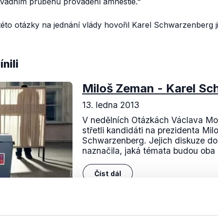
avadním průběhu provádění amnestie."
této otázky na jednání vlády hovořil Karel Schwarzenberg j
nili
Miloš Zeman - Karel S
13. ledna 2013
V nedělních Otázkách Václava Mo
střetli kandidáti na prezidenta Mi
Schwarzenberg. Jejich diskuze do 
naznačila, jaká témata budou oba po
Číst dál
OVĚŘENO