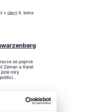
iž v
úterý
8. ledna
chwarzenberg
ravce se poprvé
loš Zeman a Karel
jisté míry
litici...