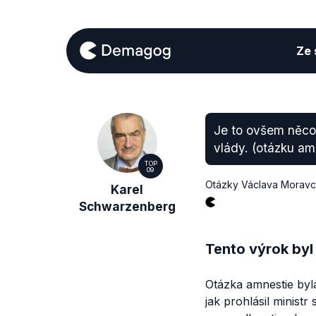
Ze s
Je to ovšem něco
vlády. (otázku a
TOP
09
Otázky Václava Morav
Karel
Schwarzenberg
Tento výrok byl
Otázka amnestie byl
jak prohlásil minist