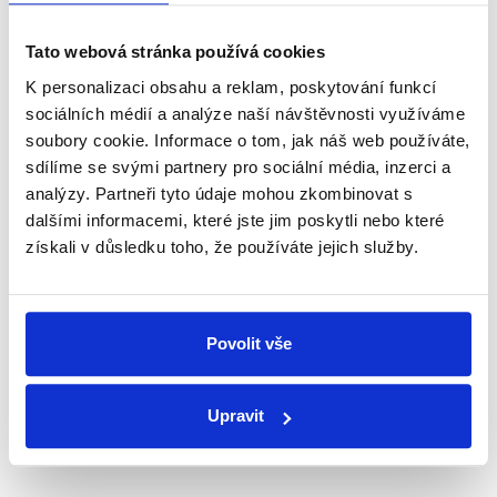
Newsletter
WhatsApp
Tato webová stránka používá cookies
K personalizaci obsahu a reklam, poskytování funkcí
sociálních médií a analýze naší návštěvnosti využíváme
Sociální sítě
soubory cookie. Informace o tom, jak náš web používáte,
sdílíme se svými partnery pro sociální média, inzerci a
Nenechte si ujít nejnovější události
analýzy. Partneři tyto údaje mohou zkombinovat s
dalšími informacemi, které jste jim poskytli nebo které
z Demagog.cz. Sdílením našich
získali v důsledku toho, že používáte jejich služby.
příspěvků přátelům podpoříte naši
práci.
Povolit vše
Upravit