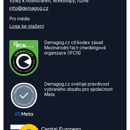
Výtky k hodnocením, workshopy, různé
info@demagog.cz
Pro média
Loga ke stažení
Demagog.cz ctí kodex zásad
Mezinárodní fact-checkingové
organizace (IFCN)
Demagog.cz ověřuje pravdivost
vybraného obsahu pro společnost
Meta