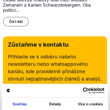
Zemanem a Karlem Schwarzenbergem. Oba
politici...
Číst dál
Zůstaňme v kontaktu
Přihlaste se k odběru našeho
newsletteru nebo
whatsappového
kanálu, kde pravidelně přinášíme
shrnutí nejzajímavějších článků a analýz.
Začněte nás odebírat, a mějte tak
přehled o tom, jaké dezinformace a
nepravdy se zrovna v Česku šíří.
Souhlas
Detaily
Více o cookies