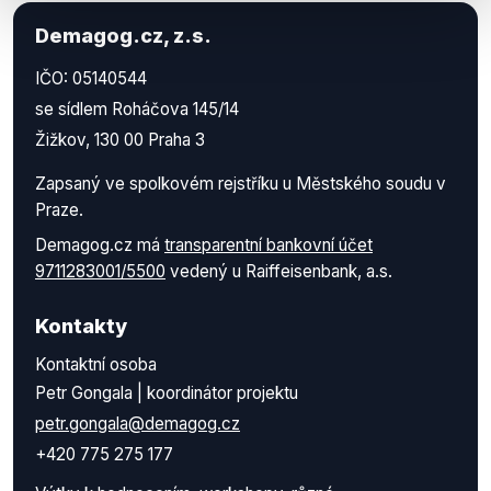
Demagog.cz, z.s.
IČO: 05140544
se sídlem Roháčova 145/14
Žižkov, 130 00 Praha 3
Zapsaný ve spolkovém rejstříku u Městského soudu v
Praze.
Demagog.cz má
transparentní bankovní účet
9711283001/5500
vedený u Raiffeisenbank, a.s.
Kontakty
Kontaktní osoba
Petr Gongala | koordinátor projektu
petr.gongala@demagog.cz
+420 775 275 177