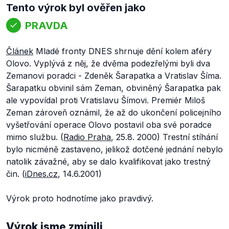
Tento výrok byl ověřen jako
PRAVDA
Článek
Mladé fronty DNES shrnuje dění kolem aféry
Olovo. Vyplývá z něj, že dvěma podezřelými byli dva
Zemanovi poradci - Zdeněk Šarapatka a Vratislav Šíma.
Šarapatku obvinil sám Zeman, obviněný Šarapatka pak
ale vypovídal proti Vratislavu Šímovi. Premiér Miloš
Zeman zároveň oznámil, že až do ukončení policejního
vyšetřování operace Olovo postavil oba své poradce
mimo službu. (
Radio Praha
, 25.8. 2000) Trestní stíhání
bylo nicméně zastaveno, jelikož dotčené jednání nebylo
natolik závažné, aby se dalo kvalifikovat jako trestný
čin. (
iDnes.cz
, 14.6.2001)
Výrok proto hodnotíme jako pravdivý.
Výrok jsme zmínili