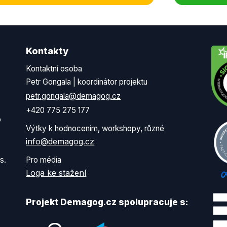
Kontakty
Kontaktní osoba
Petr Gongala | koordinátor projektu
petr.gongala@demagog.cz
+420 775 275 177
o
Výtky k hodnocením, workshopy, různé
info@demagog.cz
s.
Pro média
Loga ke stažení
Projekt Demagog.cz spolupracuje s: