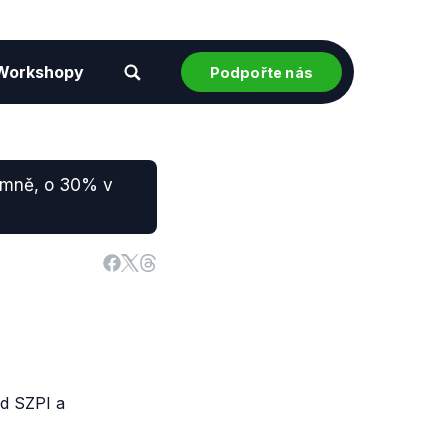
Workshopy
Podpořte nás
namně, o 30% v
d SZPI a