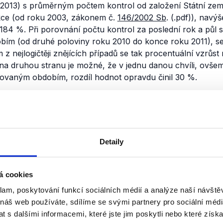
 2013) s průměrným počtem kontrol od založení Státní zem
kce (od roku 2003, zákonem č.
146/2002 Sb
. (.pdf)), navý
ž 184 %. Při porovnání počtu kontrol za poslední rok a půl 
bím (od druhé poloviny roku 2010 do konce roku 2011), se 
 z nejlogičtěji znějících případů se tak procentuální vzrůs
a druhou stranu je možné, že v jednu danou chvíli, ovš
ikovaným obdobím, rozdíl hodnot opravdu činil 30 %.
nili
Kontroly potravin
Detaily
12. května 2013
Po delší době jsme znovu ověřili 
Moravce, ve kterých jako hosté vys
á cookies
zemědělství Petr Bendl (ODS) a je
klam, poskytování funkcí sociálních médií a analýze naší návšt
KSČM Pavel Kováčik. Většina disk
 náš web používáte, sdílíme se svými partnery pro sociální média
 s dalšími informacemi, které jste jim poskytli nebo které získa
Číst dál