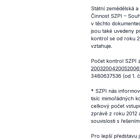
Státní zemědělská a
Činnost SZPI – Souh
v těchto dokumentech
jsou také uvedeny p
kontrol se od roku 2
vztahuje.
Počet kontrol SZPI za 
2003
2004
2005
2006
3480637536 (od 1. č
* SZPI nás informov
tisíc mimořádných ko
celkový počet vstupů
zprávě z roku 2012 a
souvislosti s řešení
Pro lepší představu 