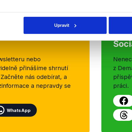
OVĚŘENO
Upravit
Soci
sletteru nebo
Nenecht
delně přinášíme shrnutí
z Dema
 Začněte nás odebírat, a
příspě
ezinformace a nepravdy se
práci.
WhatsApp