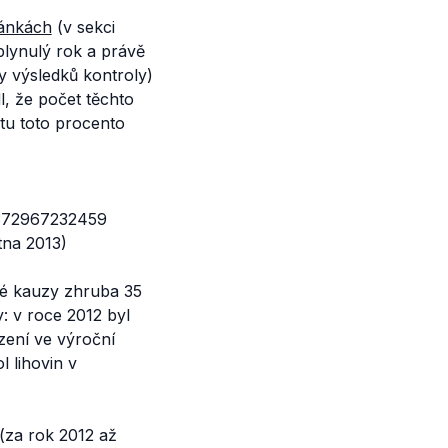
ránkách
(v sekci
lynulý rok a právě
y výsledků kontroly)
, že počet těchto
atu toto procento
372967232459
tna 2013)
vé kauzy zhruba 35
y: v roce 2012 byl
zení ve výroční
 lihovin v
 (za rok 2012 až