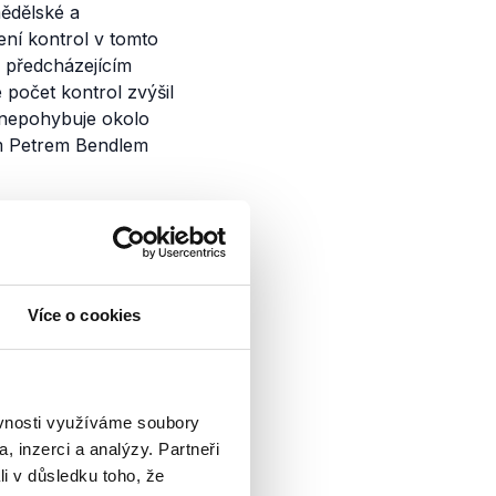
ědělské a
šení kontrol v tomto
s předcházejícím
počet kontrol zvýšil
t nepohybuje okolo
em Petrem Bendlem
Více o cookies
Otázky Václava
toupili - ministr
ho stínový kolega z
ěvnosti využíváme soubory
uze...
, inzerci a analýzy. Partneři
li v důsledku toho, že