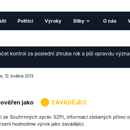
ítí
Politici
Výroky
Sliby
O nás
očet kontrol za poslední zhruba rok a půl opravdu výz
ce
,
12. května 2013
 ověřen jako
ZAVÁDĚJÍCÍ
í ze Souhrnných zpráv SZPI, informací získaných přímo o
zení hodnotíme výrok jako zavádějící.