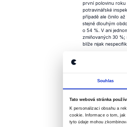
první polovinu roku
potravinářské inspe
případě ale činilo a
stejně dlouhým obdo
o 54 %. V ani jednom
zmiňovaných 30 %; n
blíže nijak nespecif
Výrok jsme zmí
Souhlas
Tato webová stránka použív
K personalizaci obsahu a re
cookie. Informace o tom, jak
tyto údaje mohou zkombinovat