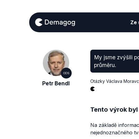
Ze s
My jsme zvýšili p
průměru.
ODS
Otázky Václava Morav
Petr Bendl
Tento výrok byl
Na základě informac
nejednoznačného tvr