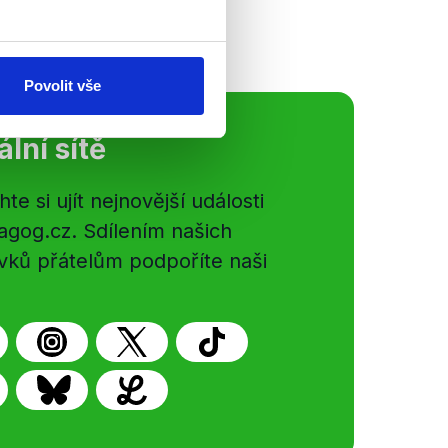
Povolit vše
ální sítě
e si ujít nejnovější události
gog.cz. Sdílením našich
vků přátelům podpoříte naši