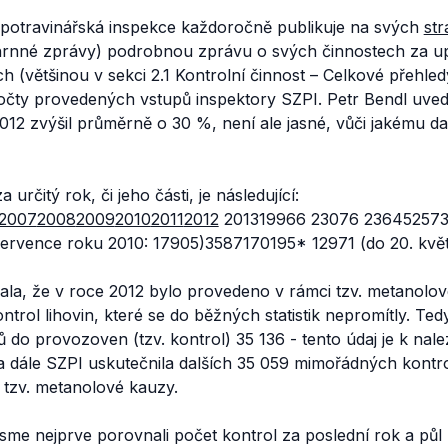
 potravinářská inspekce každoročně publikuje na svých
st
rnné zprávy) podrobnou zprávu o svých činnostech za up
 (většinou v sekci 2.1 Kontrolní činnost – Celkové přehled
očty provedených vstupů inspektory SZPI. Petr Bendl uvedl
012 zvýšil průměrně o 30 %, není ale jasné, vůči jakému d
určitý rok, či jeho části, je následující:
2007
2008
2009
2010
2011
2012
201319966 23076 23645257
ervence roku 2010: 17905)3587170195* 12971 (do 20. kvě
ala, že v roce 2012 bylo provedeno v rámci tzv. metanolo
ntrol lihovin, které se do běžných statistik nepromítly. Ted
 do provozoven (tzv. kontrol) 35 136 - tento údaj je k nale
 dále SZPI uskutečnila dalších 35 059 mimořádných kontrol
m tzv. metanolové kauzy.
jsme nejprve porovnali počet kontrol za poslední rok a půl