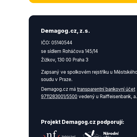
Demagog.cz, z.s.
IČO: 05140544
se sídlem Roháčova 145/14
Žižkov, 130 00 Praha 3
Zapsaný ve spolkovém rejstříku u Městskéh
soudu v Praze.
Demagog.cz má
transparentní bankovní účet
9711283001/5500
vedený u Raiffeisenbank, a.
Projekt Demagog.cz podporují: