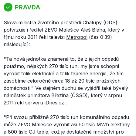
PRAVDA
Slova ministra životního prostředí Chalupy (ODS)
potvrzuje i ředitel ZEVO Malešice Aleš Bláha, který v
říjnu roku 2011 řekl televizi
Metropol
(čas 0:39)
následující :
"Ta nová jednotka znamená to, že z jejich odpadů
potažmo, nějakých 270 tisíc tun, my jsme schopni
vyrobit tolik elektrické a tolik tepelné energie, že tím
zásobíme celoročně circa 18 až 20 tisíc pražských
domácností."
Ve stejném duchu se vyjádřil také bývalý
náměstek primátora Březina (ČSSD), který v srpnu
2011 řekl serveru
iDnes.cz
:
"Při svozu přibližně 270 tisíc tun komunálního odpadu
může ZEVO Malešice vyrobit asi 60 tisíc MWh elektřiny
a 800 tisíc GJ tepla, což je dostatečné množství pro