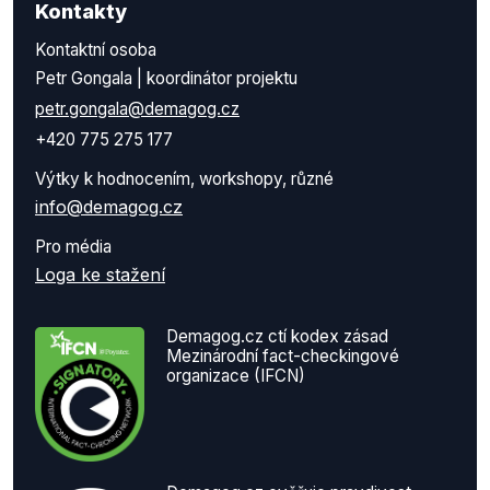
Kontakty
Kontaktní osoba
Petr Gongala | koordinátor projektu
petr.gongala@demagog.cz
+420 775 275 177
Výtky k hodnocením, workshopy, různé
info@demagog.cz
Pro média
Loga ke stažení
Demagog.cz ctí kodex zásad
Mezinárodní fact-checkingové
organizace (IFCN)