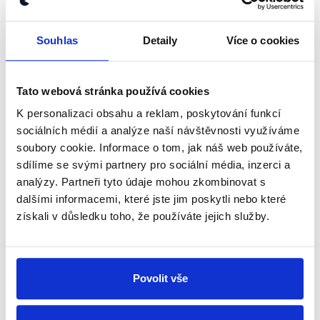
kanálu, kde pravidelně přinášíme
shrnutí nejzajímavějších článků a analýz.
Souhlas
Detaily
Více o cookies
Začněte nás odebírat, a mějte tak
přehled o tom, jaké dezinformace a
nepravdy se zrovna v Česku šíří.
Tato webová stránka používá cookies
K personalizaci obsahu a reklam, poskytování funkcí
Newsletter
WhatsApp
sociálních médií a analýze naší návštěvnosti využíváme
soubory cookie. Informace o tom, jak náš web používáte,
sdílíme se svými partnery pro sociální média, inzerci a
analýzy. Partneři tyto údaje mohou zkombinovat s
Sociální sítě
dalšími informacemi, které jste jim poskytli nebo které
získali v důsledku toho, že používáte jejich služby.
Nenechte si ujít nejnovější události
z Demagog.cz. Sdílením našich
Povolit vše
příspěvků přátelům podpoříte naši
práci.