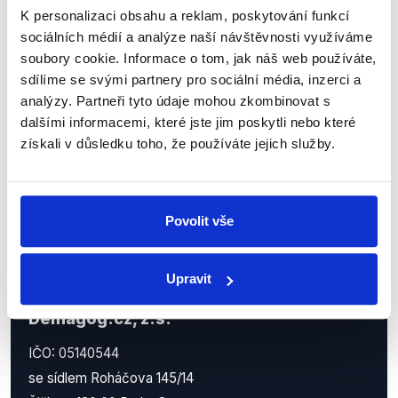
Sociální sítě
K personalizaci obsahu a reklam, poskytování funkcí
sociálních médií a analýze naší návštěvnosti využíváme
Nenechte si ujít nejnovější události
soubory cookie. Informace o tom, jak náš web používáte,
z Demagog.cz. Sdílením našich
sdílíme se svými partnery pro sociální média, inzerci a
příspěvků přátelům podpoříte naši
analýzy. Partneři tyto údaje mohou zkombinovat s
práci.
dalšími informacemi, které jste jim poskytli nebo které
získali v důsledku toho, že používáte jejich služby.
Povolit vše
Upravit
Demagog.cz, z.s.
IČO: 05140544
se sídlem Roháčova 145/14