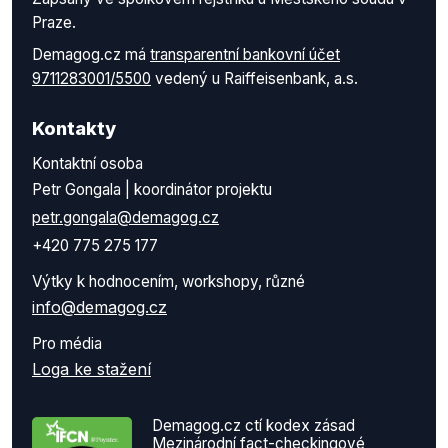
Praze.
Demagog.cz má
transparentní bankovní účet
9711283001/5500
vedený u Raiffeisenbank, a.s.
Kontakty
Kontaktní osoba
Petr Gongala | koordinátor projektu
petr.gongala@demagog.cz
+420 775 275 177
Výtky k hodnocením, workshopy, různé
info@demagog.cz
Pro média
Loga ke stažení
Demagog.cz ctí kodex zásad
Mezinárodní fact-checkingové