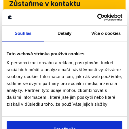
Zůstaňme v kontaktu
Přihlaste se k odběru našeho
newsletteru nebo
whatsappového
Souhlas
Detaily
Více o cookies
kanálu, kde pravidelně přinášíme
shrnutí nejzajímavějších článků a analýz.
Začněte nás odebírat, a mějte tak
Tato webová stránka používá cookies
přehled o tom, jaké dezinformace a
K personalizaci obsahu a reklam, poskytování funkcí
nepravdy se zrovna v Česku šíří.
sociálních médií a analýze naší návštěvnosti využíváme
soubory cookie. Informace o tom, jak náš web používáte,
sdílíme se svými partnery pro sociální média, inzerci a
Newsletter
WhatsApp
analýzy. Partneři tyto údaje mohou zkombinovat s
dalšími informacemi, které jste jim poskytli nebo které
získali v důsledku toho, že používáte jejich služby.
Sociální sítě