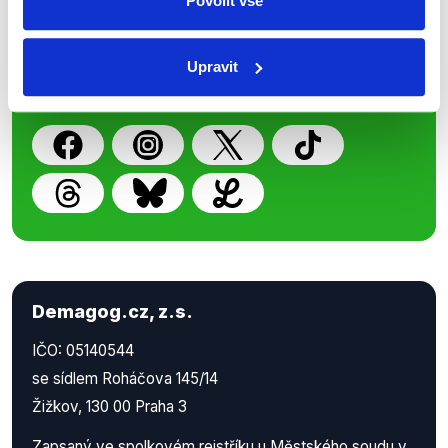
Povolit vše
Nenechte si ujít nejnovější události
z Demagog.cz. Sdílením našich
příspěvků přátelům podpoříte naši
Upravit
práci.
Demagog.cz, z.s.
IČO: 05140544
se sídlem Roháčova 145/14
Žižkov, 130 00 Praha 3
Zapsaný ve spolkovém rejstříku u Městského soudu v