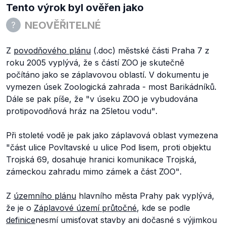
Tento výrok byl ověřen jako
NEOVĚŘITELNÉ
Z
povodňového plánu
(.doc) městské části Praha 7 z
roku 2005 vyplývá, že s částí ZOO je skutečně
počítáno jako se záplavovou oblastí. V dokumentu je
vymezen úsek Zoologická zahrada - most Barikádníků.
Dále se pak píše, že "
v úseku ZOO je vybudována
protipovodňová hráz na 25letou vodu"
.
Při stoleté vodě je pak jako záplavová oblast vymezena
"
část ulice Povltavské u ulice Pod lisem, proti objektu
Trojská 69, dosahuje hranici komunikace Trojská,
zámeckou zahradu mimo zámek a část ZOO"
.
Z
územního plánu
hlavního města Prahy pak vyplývá,
že je o
Záplavové území průtočné
, kde se podle
definice
nesmí umisťovat stavby ani dočasné s výjimkou