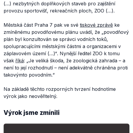
(…) nezbytných doplňkových staveb pro zajištění
provozu sportovišť, rekreačních ploch, ZOO (…)
.
Městská část Praha 7 pak ve své
tiskové zprávě
ke
zmíněnému povodňovému plánu uvádí, že
„povodňový
plán byl konzultován se správci vodních toků,
spolupracujícími městskými částmi a organizacemi v
záplavovém území (…)“
. Nynější ředitel ZOO k tomu
však
říká
:
„Je veliká škoda, že zoologická zahrada – a
není to její rozhodnutí – není adekvátně chráněna proti
takovýmto povodním.“
Na základě těchto rozporných tvrzení hodnotíme
výrok jako neověřitelný.
Výrok jsme zmínili