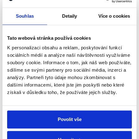
shrnutí nejzajímavějších článků a analýz.
Začněte nás odebírat, a mějte tak
Souhlas
Detaily
Více o cookies
přehled o tom, jaké dezinformace a
nepravdy se zrovna v Česku šíří.
Tato webová stránka používá cookies
K personalizaci obsahu a reklam, poskytování funkcí
Newsletter
WhatsApp
sociálních médií a analýze naší návštěvnosti využíváme
soubory cookie. Informace o tom, jak náš web používáte,
sdílíme se svými partnery pro sociální média, inzerci a
analýzy. Partneři tyto údaje mohou zkombinovat s
Sociální sítě
dalšími informacemi, které jste jim poskytli nebo které
získali v důsledku toho, že používáte jejich služby.
Nenechte si ujít nejnovější události
z Demagog.cz. Sdílením našich
příspěvků přátelům podpoříte naši
Povolit vše
práci.