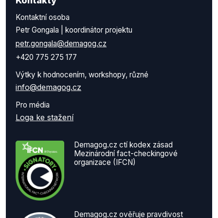
Kontakty
Kontaktní osoba
Petr Gongala | koordinátor projektu
petr.gongala@demagog.cz
+420 775 275 177
Výtky k hodnocením, workshopy, různé
info@demagog.cz
Pro média
Loga ke stažení
Demagog.cz ctí kodex zásad
Mezinárodní fact-checkingové
organizace (IFCN)
Demagog.cz ověřuje pravdivost