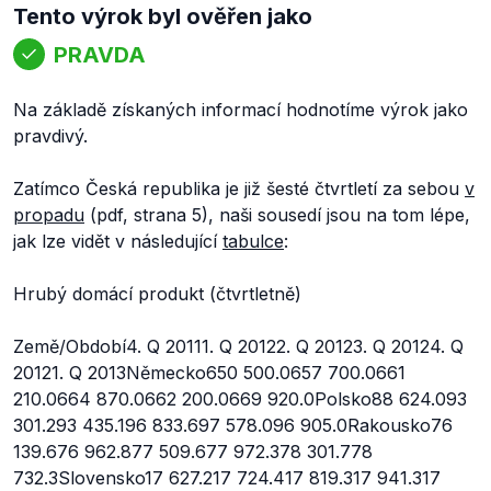
Tento výrok byl ověřen jako
PRAVDA
Na základě získaných informací hodnotíme výrok jako
pravdivý.
Zatímco Česká republika je již šesté čtvrtletí za sebou
v
propadu
(pdf, strana 5), naši sousedí jsou na tom lépe,
jak lze vidět v následující
tabulce
:
Hrubý domácí produkt (čtvrtletně)
Země/Období4. Q 20111. Q 20122. Q 20123. Q 20124. Q
20121. Q 2013Německo650 500.0657 700.0661
210.0664 870.0662 200.0669 920.0Polsko88 624.093
301.293 435.196 833.697 578.096 905.0Rakousko76
139.676 962.877 509.677 972.378 301.778
732.3Slovensko17 627.217 724.417 819.317 941.317