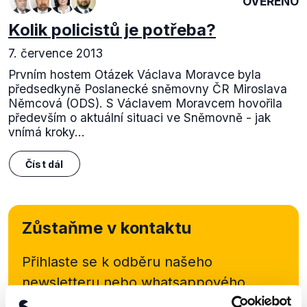
OVĚŘENO
Kolik policistů je potřeba?
7. července 2013
Prvním hostem Otázek Václava Moravce byla
předsedkyně Poslanecké sněmovny ČR Miroslava
Němcová (ODS). S Václavem Moravcem hovořila
především o aktuální situaci ve Sněmovně - jak
vnímá kroky...
Číst dál
Zůstaňme v kontaktu
Přihlaste se k odběru našeho
newsletteru nebo
whatsappového
kanálu, kde pravidelně přinášíme