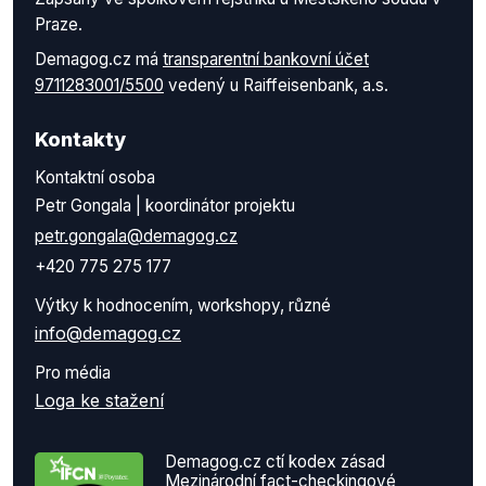
Praze.
Demagog.cz má
transparentní bankovní účet
9711283001/5500
vedený u Raiffeisenbank, a.s.
Kontakty
Kontaktní osoba
Petr Gongala | koordinátor projektu
petr.gongala@demagog.cz
+420 775 275 177
Výtky k hodnocením, workshopy, různé
info@demagog.cz
Pro média
Loga ke stažení
Demagog.cz ctí kodex zásad
Mezinárodní fact-checkingové