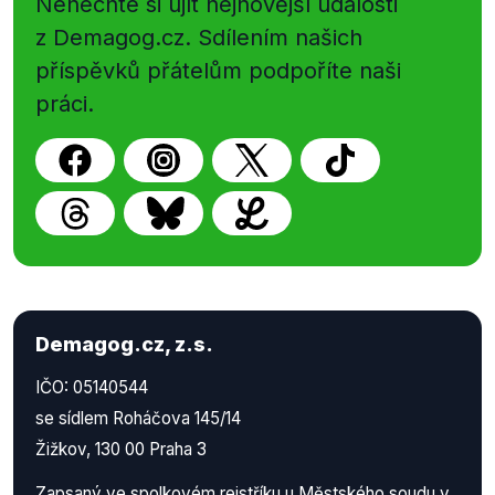
Nenechte si ujít nejnovější události
z Demagog.cz. Sdílením našich
příspěvků přátelům podpoříte naši
práci.
Demagog.cz, z.s.
IČO: 05140544
se sídlem Roháčova 145/14
Žižkov, 130 00 Praha 3
Zapsaný ve spolkovém rejstříku u Městského soudu v