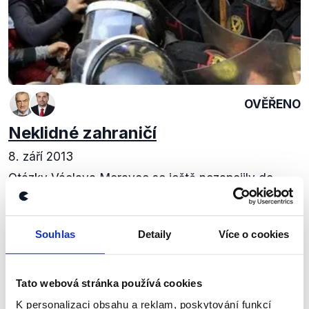
OVĚŘENO
Neklidné zahraničí
8. září 2013
Otázky Václava Moravce se ještě nezapojily do
předvolební horečky a hlavní témata byla z větší
části nepolitická. Hosty-politiky byli tuto neděli
ministr zahraničních věcí v demisi Jan...
Souhlas
Detaily
Více o cookies
Číst dál
Tato webová stránka používá cookies
K personalizaci obsahu a reklam, poskytování funkcí