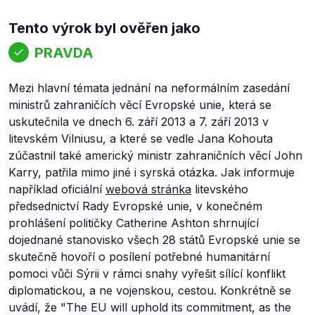
Tento výrok byl ověřen jako
PRAVDA
Mezi hlavní témata jednání na neformálním zasedání
ministrů zahraničích věcí Evropské unie, která se
uskutečnila ve dnech 6. září 2013 a 7. září 2013 v
litevském Vilniusu, a které se vedle Jana Kohouta
zúčastnil také americký ministr zahraničních věcí John
Karry, patřila mimo jiné i syrská otázka. Jak informuje
například oficiální
webová stránka
litevského
předsednictví Rady Evropské unie, v konečném
prohlášení političky Catherine Ashton shrnující
dojednané stanovisko všech 28 států Evropské unie se
skutečně hovoří o posílení potřebné humanitární
pomoci vůči Sýrii v rámci snahy vyřešit sílící konflikt
diplomatickou, a ne vojenskou, cestou. Konkrétně se
uvádí, že
"The EU will uphold its commitment, as the