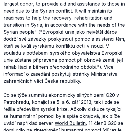
largest donor, to provide aid and assistance to those in
need due to the Syrian conflict. It will maintain its
readiness to help the recovery, rehabilitation and
transition in Syria, in accordance with the needs of the
Syrian people" ("
Evropská unie jako největší dárce
dodrží své závazky poskytnout pomoc a asistenci těm,
kteří se kvůli syrskému konfliktu octli v nouzi. V
souladu s potřebami syrského obyvatelstva Evropská
unie zůstane připravena pomoct při obnově země, její
rehabilitaci a během přechodného období.").
Více
informací o zasedání poskytují
stránky
Ministerstva
zahraničních věcí České republiky.
Co se týče summitu ekonomicky silných zemí G20 v
Petrohradu, konající se 5. a 6. září 2013, tak i zde se
řešila především syrská krize. Ačkoliv diskuze týkající
se humanitární pomoci byla spíše okrajová, jak blíže
uvádí například server
World Bulletin
, 11 členů G20 se
domluvilo na zintezivnění humanitní pomoci (důraz je