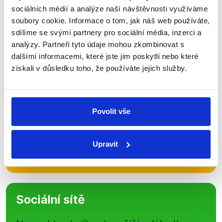
Zůstaňme v kontaktu
sociálních médií a analýze naší návštěvnosti využíváme
soubory cookie. Informace o tom, jak náš web používáte,
Přihlaste se k odběru našeho
sdílíme se svými partnery pro sociální média, inzerci a
newsletteru nebo
whatsappového
analýzy. Partneři tyto údaje mohou zkombinovat s
dalšími informacemi, které jste jim poskytli nebo které
kanálu, kde pravidelně přinášíme
získali v důsledku toho, že používáte jejich služby.
shrnutí nejzajímavějších článků a analýz.
Začněte nás odebírat, a mějte tak
přehled o tom, jaké dezinformace a
Povolit vše
nepravdy se zrovna v Česku šíří.
Upravit
Newsletter
WhatsApp
Sociální sítě