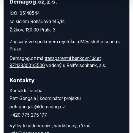
Demagog.cz, z.s.
IČO: 05140544
se sídlem Roháčova 145/14
Žižkov, 130 00 Praha 3
Zapsaný ve spolkovém rejstříku u Městského soudu v
Praze.
Demagog.cz má
transparentní bankovní účet
9711283001/5500
vedený u Raiffeisenbank, a.s.
Kontakty
Kontaktní osoba
Petr Gongala | koordinátor projektu
petr.gongala@demagog.cz
+420 775 275 177
Výtky k hodnocením, workshopy, různé