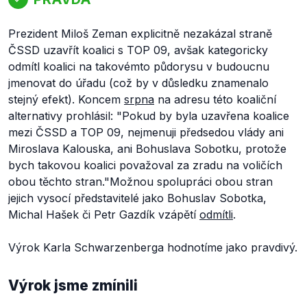
Prezident Miloš Zeman explicitně nezakázal straně
ČSSD uzavřít koalici s TOP 09, avšak kategoricky
odmítl koalici na takovémto půdorysu v budoucnu
jmenovat do úřadu (což by v důsledku znamenalo
stejný efekt). Koncem
srpna
na adresu této koaliční
alternativy prohlásil:
"Pokud by byla uzavřena koalice
mezi ČSSD a TOP 09, nejmenuji předsedou vlády ani
Miroslava Kalouska, ani Bohuslava Sobotku, protože
bych takovou koalici považoval za zradu na voličích
obou těchto stran."
Možnou spolupráci obou stran
jejich vysocí představitelé jako Bohuslav Sobotka,
Michal Hašek či Petr Gazdík vzápětí
odmítli
.
Výrok Karla Schwarzenberga hodnotíme jako pravdivý.
Výrok jsme zmínili