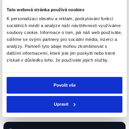
Tato webová stránka používá cookies
K personalizaci obsahu a reklam, poskytování funkcí
sociálních médií a analýze naší návštěvnosti využíváme
Sociální sítě
soubory cookie. Informace o tom, jak náš web používáte,
sdílíme se svými partnery pro sociální média, inzerci a
Nenechte si ujít nejnovější události
analýzy. Partneři tyto údaje mohou zkombinovat s
z Demagog.cz. Sdílením našich
dalšími informacemi, které jste jim poskytli nebo které
příspěvků přátelům podpoříte naši
získali v důsledku toho, že používáte jejich služby.
práci.
Povolit vše
Upravit