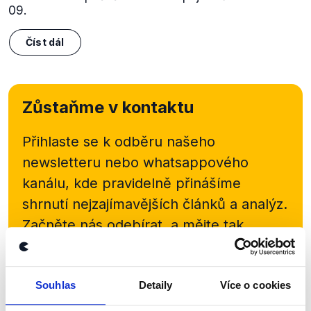
09.
Číst dál
Zůstaňme v kontaktu
Přihlaste se k odběru našeho
newsletteru nebo
whatsappového
kanálu, kde pravidelně přinášíme
shrnutí nejzajímavějších článků a analýz.
Začněte nás odebírat, a mějte tak
přehled o tom, jaké dezinformace a
nepravdy se zrovna v Česku šíří.
Souhlas
Detaily
Více o cookies
Newsletter
WhatsApp