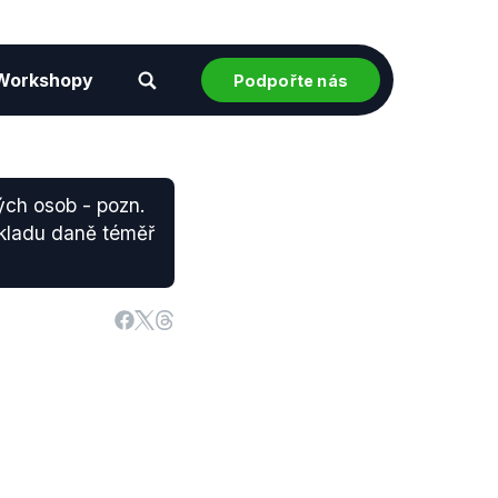
Workshopy
Podpořte nás
kých osob - pozn.
ákladu daně téměř