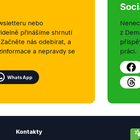
Soci
sletteru nebo
Nenecht
delně přinášíme shrnutí
z Dema
 Začněte nás odebírat, a
příspě
ezinformace a nepravdy se
práci.
WhatsApp
Kontakty