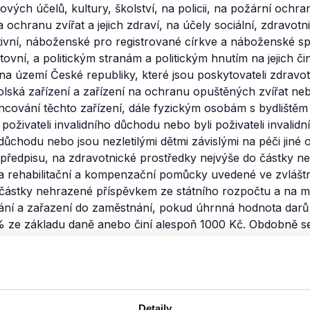
ých účelů, kultury, školství, na policii, na požární ochr
ochranu zvířat a jejich zdraví, na účely sociální, zdravotn
tivní, náboženské pro registrované církve a náboženské sp
ovní, a politickým stranám a politickým hnutím na jejich či
na území České republiky, které jsou poskytovateli zdravo
kolská zařízení a zařízení na ochranu opuštěných zvířat n
ancování těchto zařízení, dále fyzickým osobám s bydliště
 poživateli invalidního důchodu nebo byli poživateli invalid
důchodu nebo jsou nezletilými dětmi závislými na péči jiné
 předpisu, na zdravotnické prostředky nejvýše do částky n
a rehabilitační a kompenzační pomůcky uvedené ve zvlášt
 částky nehrazené příspěvkem ze státního rozpočtu a na ma
ání a zařazení do zaměstnání, pokud úhrnná hodnota dar
 ze základu daně anebo činí alespoň 1000 Kč. Obdobně se
raňování následků živelní pohromy, ke které došlo na územ
u Evropské unie, Norska nebo Islandu. V úhrnu lze odečís
dar na zdravotnické účely se hodnota jednoho odběru krv
ou 2000 Kč a hodnota odběru orgánu od žijícího dárce se 
í tohoto odstavce se použije i pro dary poskytnuté práv
Detaily