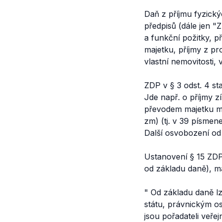
Daň z příjmu fyzick
předpisů (dále jen "Z
a funkční požitky, p
majetku, příjmy z pro
vlastní nemovitosti, 
ZDP v § 3 odst. 4 st
Jde např. o příjmy z
převodem majetku me
zm) (tj. v 39 písmen
Další osvobození od d
Ustanovení § 15 ZDP,
od základu daně), má
"
Od základu daně l
státu, právnickým o
jsou pořadateli veře