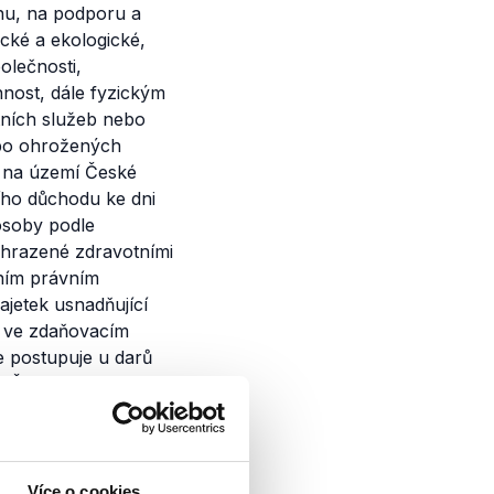
anu, na podporu a
ické a ekologické,
olečnosti,
nnost, dále fyzickým
tních služeb nebo
ebo ohrožených
m na území České
ního důchodu ke dni
 osoby podle
ehrazené zdravotními
ním právním
jetek usnadňující
ů ve zdaňovacím
 postupuje u darů
í České republiky
t nejvýše 10 % ze
e bezpříspěvkového
oceňuje částkou
nickým nebo fyzickým
Více o cookies