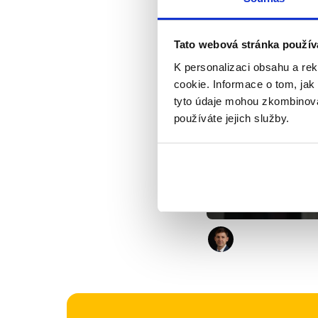
osobám se sídlem ne
Islandu, pokud příj
Tato webová stránka použív
K personalizaci obsahu a re
Výrok jsme zmí
cookie. Informace o tom, jak
tyto údaje mohou zkombinovat
používáte jejich služby.