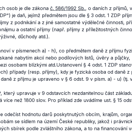
ých osob je dle zákona
č. 586/1992 Sb.
, o daních z příjmů, 
DP") je daň, jejímž předmětem jsou dle § 3 odst. 1 ZDP příjm
říjmy z podnikání a z jiné samostatné výdělečné činnosti, př
nájmu a ostatní příjmy (např. příjmy z příležitostných činn
výživné, důchody atd.).
anoví v písmenech a) - h), co předmětem daně z příjmu fyz
ískané nabytím akcií nebo podílových listů, úvěry a půjčky,
zi osobami blízkými atd.Ustanovení § 4 odst. 1 ZDP stano
ech) případy (resp. příjmy), kdy je fyzická osoba od daně 
aně z příjmu je upraveno v § 6 odst. 9 v písm. a) - u) (tj.
 který upravuje v 9 odstavcích nezdanitelnou část základu 
 více než 1800 slov. Pro příklad zde uvádíme ust. § 15 odst
ze odečíst hodnotu darů poskytnutých obcím, krajům, org
sobám se sídlem na území České republiky, jakož i právni
jných sbírek podle zvláštního zákona, a to na financování v