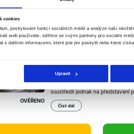
bo bydlištěm na území jiného členského státu Evropské u
emce daru a účel daru splňují podmínky stanovené tímto zá
á cookies
klam, poskytování funkcí sociálních médií a analýze naší návšt
nili
 náš web používáte, sdílíme se svými partnery pro sociální média
 s dalšími informacemi, které jste jim poskytli nebo které získa
Volby 2013: Strana sv
občanů
22. října 2013
Předseda Strany svobodných obč
Upravit
posledním lídrem, který se předst
Interview Daniely Drtinové. Ve sv
soustředil jednak na představení pri
OVĚŘENO
Číst dál