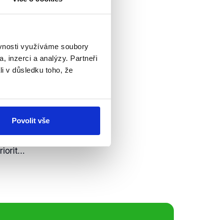
nie, Norska nebo
konem.
"
ěvnosti využíváme soubory
, inzerci a analýzy. Partneři
li v důsledku toho, že
obodných
anů Petr Mach byl
Povolit vše
avil v předvolebním
ém vystoupení
orit...