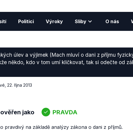
ítí
Politici
Výroky
Sliby
O nás
jakých úlev a výjimek (Mach mluví o dani z příjmu fyzic
e někdo, kdo v tom umí kličkovat, tak si odečte od z
ové
,
22. října 2013
 ověřen jako
PRAVDA
o pravdivý na základě analýzy zákona o dani z příjmů.