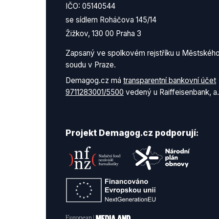
IČO: 05140544
se sídlem Roháčova 145/14
Žižkov, 130 00 Praha 3
Zapsaný ve spolkovém rejstříku u Městskéh
soudu v Praze.
Demagog.cz má
transparentní bankovní účet
9711283001/5500
vedený u Raiffeisenbank, a.
Projekt Demagog.cz podporují: