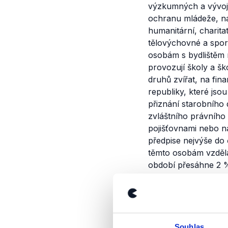
výzkumných a vývojov
ochranu mládeže, na 
humanitární, charita
tělovýchovné a sport
osobám s bydlištěm 
provozují školy a š
druhů zvířat, na fin
republiky, které jsou
přiznání starobního 
zvláštního právního
pojišťovnami nebo n
předpise nejvýše do
těmto osobám vzděl
období přesáhne 2 %
na financování odst
nebo členského stát
základu daně. Jako 
dárce oceňuje částk
20000 Kč. Ustanoven
Souhlas