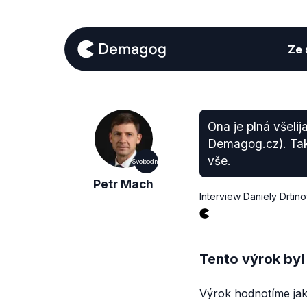
Ze s
Ona je plná všeli
Demagog.cz). Takž
vše.
Svobodní
Petr Mach
Interview Daniely Drtin
Tento výrok byl
Výrok hodnotíme jak