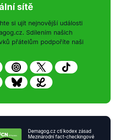
ální sítě
e si ujít nejnovější události
gog.cz. Sdílením našich
vků přátelům podpoříte naši
Demagog.cz ctí kodex zásad
Mezinárodní fact-checkingové