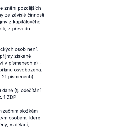
ve znění pozdějších
y ze závislé činnosti
íjmy z kapitálového
ostí, z převodu
ických osob není.
 příjmy získané
ví v písmenech a) -
z příjmu osvobozena.
 v 21 písmenech).
daně (tj. odečítání
. 1 ZDP:
anizačním složkám
ckým osobám, které
ědy, vzdělání,