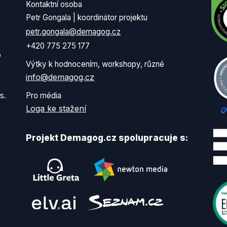
Kontaktní osoba
Petr Gongala | koordinátor projektu
petr.gongala@demagog.cz
+420 775 275 177
o
Výtky k hodnocením, workshopy, různé
info@demagog.cz
s.
Pro média
Loga ke stažení
Projekt Demagog.cz spolupracuje s: