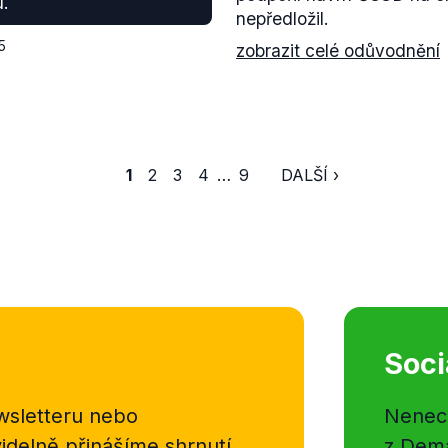
u.
nepředložil.
5
zobrazit celé odůvodnění
1
2
3
4
…
9
DALŠÍ ›
Soci
sletteru nebo
Nenecht
delně přinášíme shrnutí
z Dema