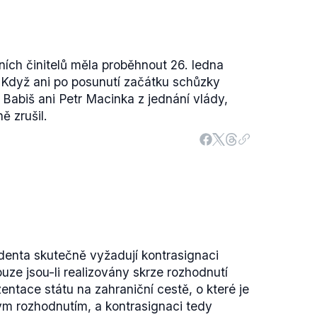
ích činitelů měla proběhnout 26. ledna
Když ani po posunutí začátku schůzky
 Babiš ani Petr Macinka z jednání vlády,
ě zrušil.
enta skutečně vyžadují kontrasignaci
ze jsou-li realizovány skrze rozhodnutí
entace státu na zahraniční cestě, o které je
ým rozhodnutím, a kontrasignaci tedy