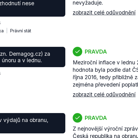
nevyžaduje.
ozhodnutí nese
zobrazit celé odůvodnění
6
ka
Právní stát
PRAVDA
pozn. Demagog.cz) za
v únoru a v lednu.
Meziroční inflace v lednu
hodnota byla podle dat ČS
6
října 2016, tedy přibližně z
zejména převedení poplatk
zobrazit celé odůvodnění
PRAVDA
tav výdajů na obranu,
Z nejnovější výroční zprá
Česká republika na obranu 