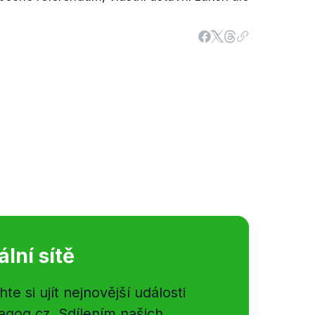
ální sítě
e si ujít nejnovější události
gog.cz. Sdílením našich