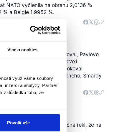
dat NATO vyčlenila na obranu 2,0136 %
2 % a Belgie 1,9952 %.
Více o cookies
ho ministrem nakonec jmenoval, Pavlovo
 Turka však v české ústavní praxi
an během prezidentství zablokoval
ministerských kandidátů (Pocheho, Šmardy
ěvnosti využíváme soubory
stoupil.
, inzerci a analýzy. Partneři
li v důsledku toho, že
Povolit vše
andaShow v roce 2022 skutečně řekl, že na
jako odpudivá lidská bytost.