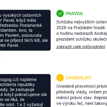
PRAVDA
ku vysokých ústavních
etr Pavel, když měla
Schůzka nejvyšších ústavn
předsedou Poslanecké
2026 na Pražském hradě. 
identem. Ano, ta
o hodinu nedorazili Andrej
em Pavlem, posouvala
prezident schůzku skutečn
l se příjezd těch lidí, ale
etr Pavel.
zobrazit celé odůvodnění
6
ZAVÁDĚJÍCÍ
emagog.cz) najdeme
zidenta republiky
Uvedené pravomoci prezid
 tedy, že zastupuje
předsedy vlády, ovšem pou
 A když pokračujeme dál
měnící právní stav. Reprez
am se říká, že
ve výroku řeč, není takov
e odst. 1 a 2 vyžadují