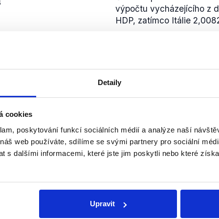
6
výpočtu vycházejícího z 
HDP, zatímco Itálie 2,008
zobrazit celé odůvodnění
NEPRAVDA
nce toho pana
Detaily
tr Pavel to dostal do
Zeman sice Jana Lipavské
myslu nezažili.
odmítnutí jmenovat Filipa
bezprecedentní není. Zem
á cookies
6
jmenování 3 navržených 
klam, poskytování funkcí sociálních médií a analýze naší návšt
itrostranická politika
a Hladíka) a z postoje neu
 náš web používáte, sdílíme se svými partnery pro sociální média
zobrazit celé odůvodnění
 s dalšími informacemi, které jste jim poskytli nebo které získa
PRAVDA
Trump je lidsky odpudivá
Upravit
Petr Pavel v podcastu St
něj Donald Trump působil 