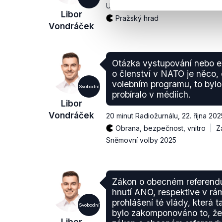
Události, komentáře
,
8. dubna 202
Libor
Pražský hrad
Vondráček
Otázka vystupování nebo e
o členství v NATO je něco,
volebním programu, to byl
Svobodní
probíralo v médiích.
Libor
Vondráček
20 minut Radiožurnálu
,
22. října 202
Obrana, bezpečnost, vnitro
Z
Sněmovní volby 2025
Zákon o obecném referendu
hnutí ANO, respektive v r
prohlášení té vlády, která t
Svobodní
bylo zakomponováno to, že 
Libor