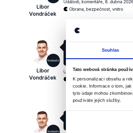
Události, komentáře
,
8. dubna 202
Libor
Obrana, bezpečnost, vnitro
Vondráček
Miloš Zeman nakonec doko
Souhlas
Lipavského jmenoval, ale Pe
fáze, kterou jsme v tomto s
Svobodní
Tato webová stránka použív
Libor
Události, komentáře
,
8. dubna 202
Vondráček
K personalizaci obsahu a re
Právní stát
Pražský hrad
Vn
cookie. Informace o tom, jak
tyto údaje mohou zkombinovat
používáte jejich služby.
(…) řekl pan prezident, že 
bytost.
Svobodní