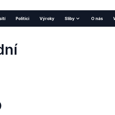
ítí
Politici
Výroky
Sliby
O nás
dní