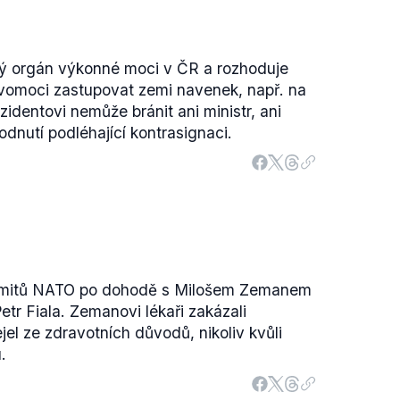
ný orgán výkonné moci v ČR a rozhoduje
avomoci zastupovat zemi navenek, např. na
zidentovi nemůže bránit ani ministr, ani
hodnutí podléhající kontrasignaci.
mmitů NATO po dohodě s Milošem Zemanem
Petr Fiala. Zemanovi lékaři zakázali
jel ze zdravotních důvodů, nikoliv kvůli
.