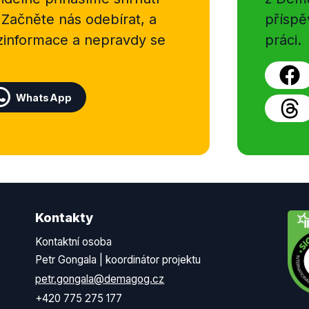
 Začněte nás odebírat, a
příspě
ezinformace a nepravdy se
práci.
WhatsApp
Kontakty
Kontaktní osoba
Petr Gongala | koordinátor projektu
petr.gongala@demagog.cz
+420 775 275 177