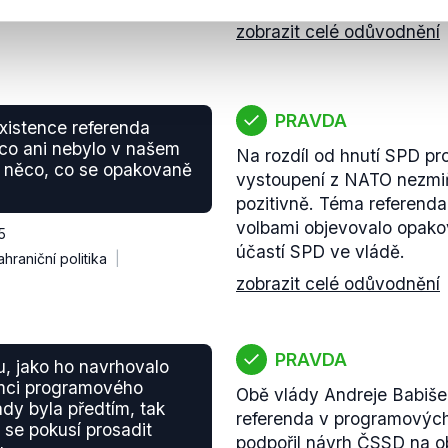
6
zobrazit celé odůvodnění
PRAVDA
xistence referenda
 co ani nebylo v našem
Na rozdíl od hnutí SPD 
o něco, co se opakovaně
vystoupení z NATO nezmiň
pozitivně. Téma referend
volbami objevovalo opako
5
účastí SPD ve vládě.
ahraniční politika
zobrazit celé odůvodnění
PRAVDA
, jako ho navrhovalo
ámci programového
Obě vlády Andreje Babiše
ady byla předtím, tak
referenda v programových
se pokusí prosadit
podpořil návrh ČSSD na ob