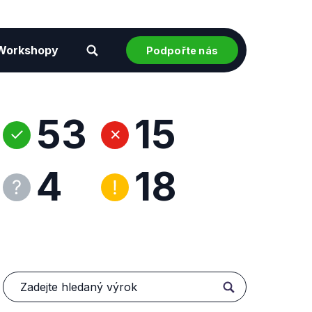
Workshopy
Podpořte nás
53
15
4
18