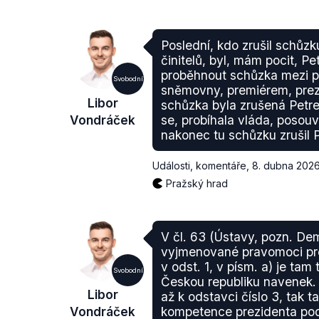
Poslední, kdo zrušil schůz
činitelů, byl, mám pocit, P
proběhnout schůzka mezi 
Svobodní
sněmovny, premiérem, prez
Libor
schůzka byla zrušená Petr
Vondráček
se, probíhala vláda, posouva
nakonec tu schůzku zrušil P
Události, komentáře
,
8. dubna 202
Pražský hrad
V čl. 63 (Ústavy, pozn. D
vyjmenované pravomoci pre
v odst. 1, v písm. a) je tam
Svobodní
Českou republiku navenek.
Libor
až k odstavci číslo 3, tak t
Vondráček
kompetence prezidenta podl