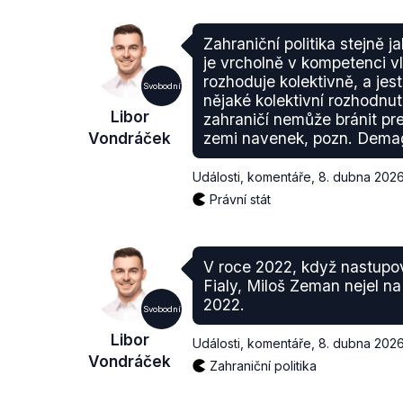
Zahraniční politika stejně
je vrcholně v kompetenci vl
rozhoduje kolektivně, a jes
Svobodní
nějaké kolektivní rozhodnut
Libor
zahraničí nemůže bránit pr
Vondráček
zemi navenek, pozn. Dema
Události, komentáře
,
8. dubna 202
Právní stát
V roce 2022, když nastupo
Fialy, Miloš Zeman nejel 
2022.
Svobodní
Libor
Události, komentáře
,
8. dubna 202
Vondráček
Zahraniční politika