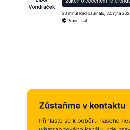
zákon o obecném referend
Vondráček
20 minut Radiožurnálu
,
22. října 202
Právní stát
Zůstaňme v kontaktu
Přihlaste se k odběru našeho
new
whatsappového kanálu, kde pravi