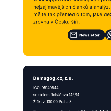
nejzajímavějších článků a analýz.
mějte tak přehled o tom, jaké d
zrovna v Česku šíří.
Newsletter
Demagog.cz, z.s.
IČO: 05140544
se sídlem Roháčova 145/14
Žižkov, 130 00 Praha 3