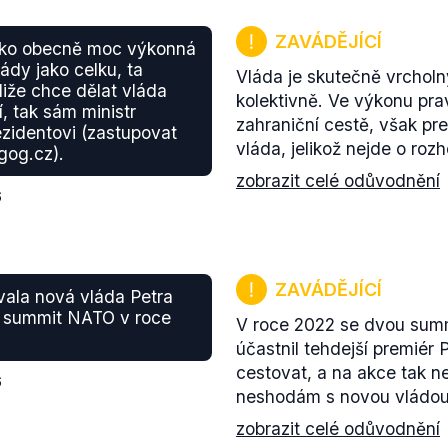
ZAVÁDĚJÍCÍ
 jako obecně moc výkonná
ády jako celku, ta
Vláda je skutečně vrchol
tliže chce dělat vláda
kolektivně. Ve výkonu pr
í, tak sám ministr
zahraniční cestě, však pre
ezidentovi (zastupovat
vláda, jelikož nejde o roz
gog.cz).
zobrazit celé odůvodnění
6
ZAVÁDĚJÍCÍ
vala nová vláda Petra
na summit NATO v roce
V roce 2022 se dvou su
účastnil tehdejší premiér 
cestovat, a na akce tak ne
6
neshodám s novou vládou
zobrazit celé odůvodnění