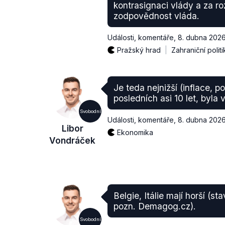
kontrasignaci vlády a za r
zodpovědnost vláda.
Události, komentáře
,
8. dubna 202
Pražský hrad
Zahraniční politi
Je teda nejnižší (inflace, 
posledních asi 10 let, byla 
Svobodní
Události, komentáře
,
8. dubna 202
Libor
Ekonomika
Vondráček
Belgie, Itálie mají horší (s
pozn. Demagog.cz).
Svobodní