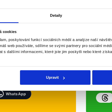
OVĚŘENO
Číst dál
Detaily
á cookies
Soci
klam, poskytování funkcí sociálních médií a analýze naší návšt
 náš web používáte, sdílíme se svými partnery pro sociální média
sletteru nebo
Nenecht
 s dalšími informacemi, které jste jim poskytli nebo které získa
delně přinášíme shrnutí
z Dema
 Začněte nás odebírat, a
příspě
ezinformace a nepravdy se
práci.
Upravit
WhatsApp