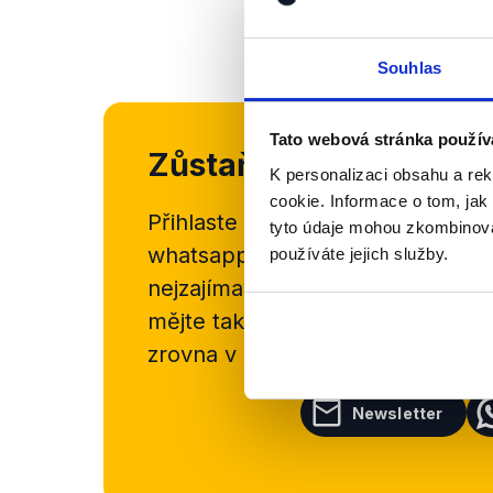
Souhlas
Tato webová stránka použív
Zůstaňme v kontaktu
K personalizaci obsahu a re
cookie. Informace o tom, jak
Přihlaste se k odběru našeho
new
tyto údaje mohou zkombinovat
whatsappového kanálu, kde pravi
používáte jejich služby.
nejzajímavějších článků a analýz.
mějte tak přehled o tom, jaké d
zrovna v Česku šíří.
Newsletter