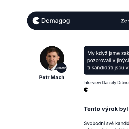
Ze s
My když jsme zakl
pozorovali v jiný
ti kandidáti jsou 
Svobodní
Petr Mach
Interview Daniely Drtin
Tento výrok byl
Svobodní své kandidá