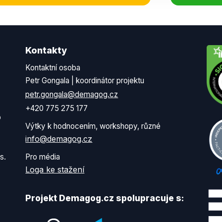
Kontakty
Kontaktní osoba
Petr Gongala | koordinátor projektu
petr.gongala@demagog.cz
+420 775 275 177
o
Výtky k hodnocením, workshopy, různé
info@demagog.cz
s.
Pro média
Loga ke stažení
Projekt Demagog.cz spolupracuje s: