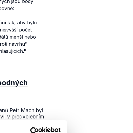
ných jsou body
edovně:
ní tak, aby bylo
nejvyšší počet
idátů menší nebo
roti návrhu“,
lasujících."
obodných
anů Petr Mach byl
avil v předvolebním
ém vystoupení
orit...