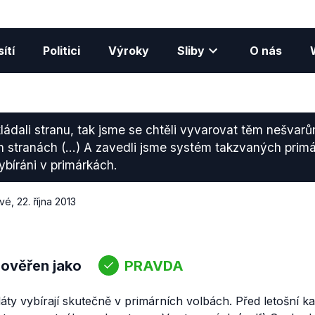
ítí
Politici
Výroky
Sliby
O nás
ádali stranu, tak jsme se chtěli vyvarovat těm nešvarů
ch stranách (...) A zavedli jsme systém takzvaných prim
vybíráni v primárkách.
ové
,
22. října 2013
 ověřen jako
PRAVDA
ty vybírají skutečně v primárních volbách. Před letošní kam