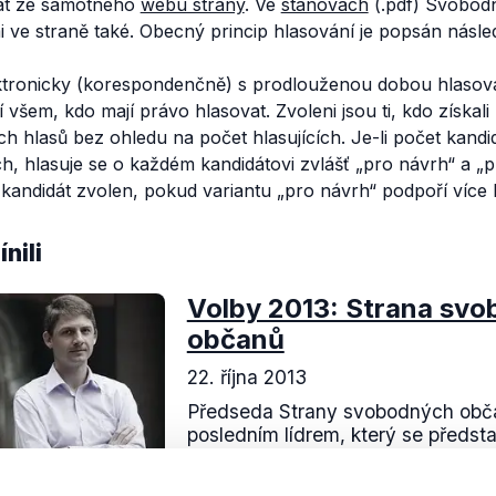
dat ze samotného
webu strany
. Ve
stanovách
(.pdf) Svobod
i ve straně také. Obecný princip hlasování je popsán násl
ektronicky (korespondenčně) s prodlouženou dobou hlasová
šem, kdo mají právo hlasovat. Zvoleni jsou ti, kdo získali 
h hlasů bez ohledu na počet hlasujících. Je-li počet kand
, hlasuje se o každém kandidátovi zvlášť „pro návrh“ a „p
kandidát zvolen, pokud variantu „pro návrh“ podpoří více h
nili
Volby 2013: Strana sv
občanů
22. října 2013
Předseda Strany svobodných obč
posledním lídrem, který se předst
Interview Daniely Drtinové. Ve sv
soustředil jednak na představení pri