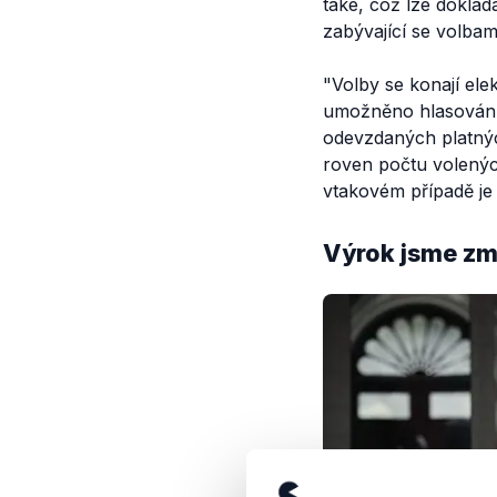
také, což lze doklá
zabývající se volbam
"Volby se konají el
umožněno hlasování v
odevzdaných platnýc
roven počtu volených
v
takovém případě je 
Výrok jsme zmí