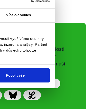
Více o cookies
ální sítě
ěvnosti využíváme soubory
, inzerci a analýzy. Partneři
e si ujít nejnovější události
li v důsledku toho, že
gog.cz. Sdílením našich
vků přátelům podpoříte naši
Povolit vše