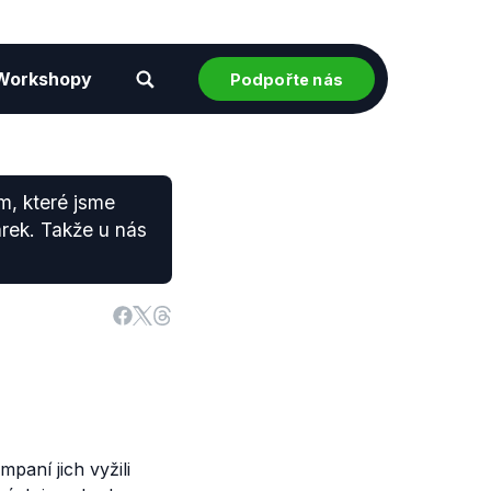
Workshopy
Podpořte nás
m, které jsme
árek. Takže u nás
paní jich vyžili