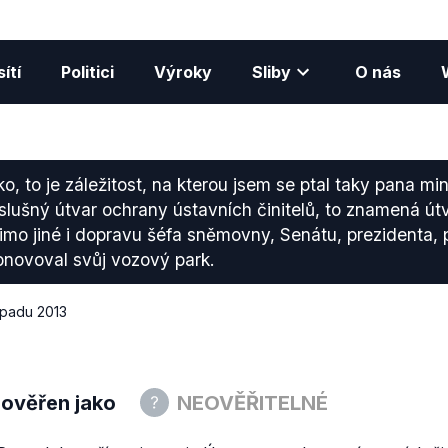
ítí
Politici
Výroky
Sliby
O nás
o, to je záležitost, na kterou jsem se ptal taky pana min
slušný útvar ochrany ústavních činitelů, to znamená útv
mo jiné i dopravu šéfa sněmovny, Senátu, prezidenta, p
bnovoval svůj vozový park.
topadu 2013
 ověřen jako
NEOVĚŘITELNÉ