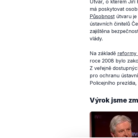
Útvar, o kterém Jiří
má poskytovat osobn
Působnost
útvaru je
ústavních činitelů Če
zajištěna bezpečnos
vlády.
Na základě
reformy 
roce 2008 bylo zako
Z veřejně dostupnýc
pro ochranu ústavní
Policejního prezídia
Výrok jsme zmí