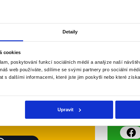
ČT24 komentoval například nedáv
České národní banky či dva záměr
doby: investovat stovky milionů ko
Detaily
Číst dál
OVĚŘENO
á cookies
klam, poskytování funkcí sociálních médií a analýze naší návšt
Soci
 náš web používáte, sdílíme se svými partnery pro sociální média
 s dalšími informacemi, které jste jim poskytli nebo které získa
sletteru nebo
Nenecht
delně přinášíme shrnutí
z Dema
 Začněte nás odebírat, a
příspě
Upravit
ezinformace a nepravdy se
práci.