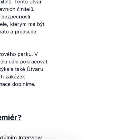
itelů
. Tento útvar
ních činitelů.
í bezpečnosti
tele, kterým má být
nátu a předseda
ozového parku. V
la dále pokračovat.
týkala také Útvaru
ých zakázek
rmace doplníme.
emiér?
ndělním Interview