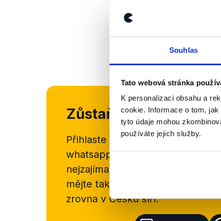
Souhlas
Tato webová stránka použív
K personalizaci obsahu a re
Zůstaňme v kontaktu
cookie. Informace o tom, jak
tyto údaje mohou zkombinovat
používáte jejich služby.
Přihlaste se k odběru našeho
new
whatsappového kanálu, kde pravi
nejzajímavějších článků a analýz.
mějte tak přehled o tom, jaké d
zrovna v Česku šíří.