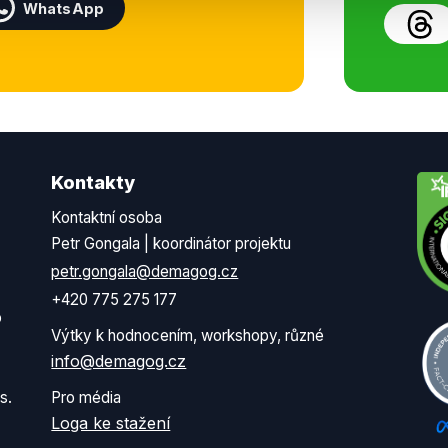
WhatsApp
Kontakty
Kontaktní osoba
Petr Gongala | koordinátor projektu
petr.gongala@demagog.cz
+420 775 275 177
o
Výtky k hodnocením, workshopy, různé
info@demagog.cz
s.
Pro média
Loga ke stažení