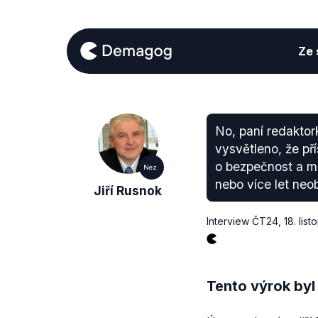
Ze s
No, paní redaktork
vysvětleno, že pří
o bezpečnost a mi
Nez.
nebo více let neo
Jiří Rusnok
Interview ČT24
,
18. lis
Tento výrok byl