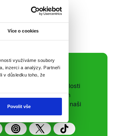
nou intervenci
y vlády z poslední
run za...
Více o cookies
ěvnosti využíváme soubory
ální sítě
, inzerci a analýzy. Partneři
li v důsledku toho, že
e si ujít nejnovější události
gog.cz. Sdílením našich
vků přátelům podpoříte naši
Povolit vše