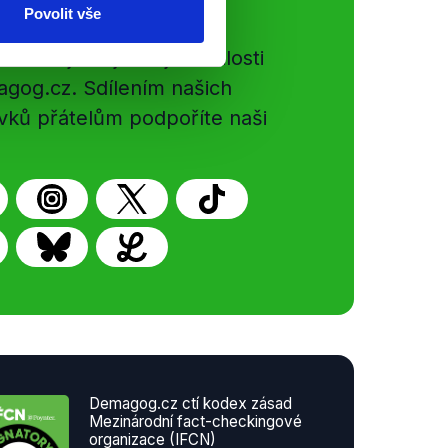
ální sítě
Povolit vše
e si ujít nejnovější události
gog.cz. Sdílením našich
vků přátelům podpoříte naši
Demagog.cz ctí kodex zásad
Mezinárodní fact-checkingové
organizace (IFCN)