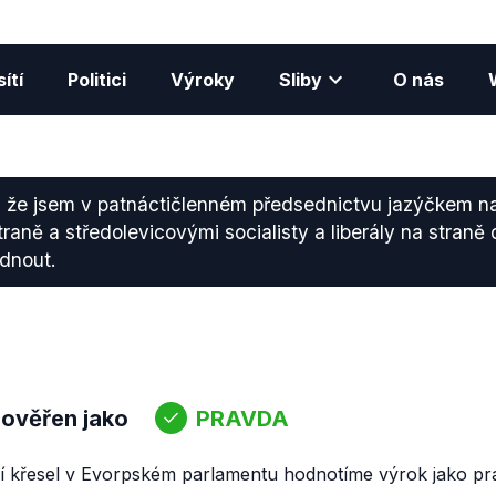
ítí
Politici
Výroky
Sliby
O nás
 že jsem v patnáctičlenném předsednictvu jazýčkem n
traně a středolevicovými socialisty a liberály na straně 
dnout.
 ověřen jako
PRAVDA
í křesel v Evorpském parlamentu hodnotíme výrok jako pra