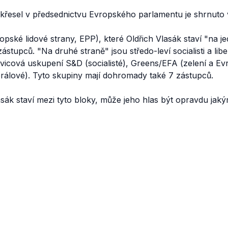
křesel v předsednictvu Evropského parlamentu je shrnuto v
opské lidové strany, EPP), které Oldřich Vlasák staví "na je
stupců. "Na druhé straně" jsou středo-leví socialisti a libe
levicová uskupení S&D (socialisté), Greens/EFA (zelení a 
erálové). Tyto skupiny mají dohromady také 7 zástupců.
sák staví mezi tyto bloky, může jeho hlas být opravdu jak