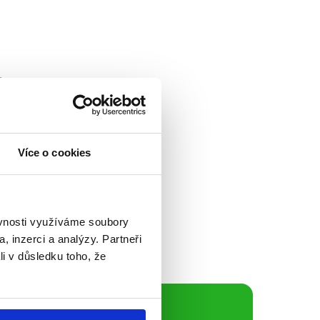
předseda EP
mi slovenskými
následujících
Více o cookies
 komentáře a
unií. Činnost
ěvnosti využíváme soubory
, inzerci a analýzy. Partneři
li v důsledku toho, že