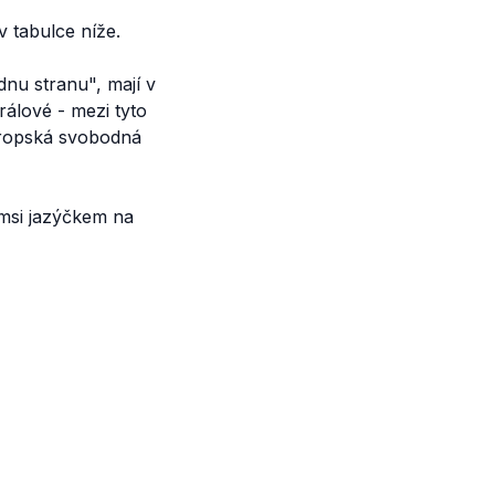
 tabulce níže.
dnu stranu", mají v
rálové - mezi tyto
Evropská svobodná
ýmsi jazýčkem na