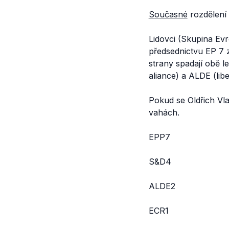
Současné
rozdělení 
Lidovci (Skupina Evr
předsednictvu EP 7 zá
strany spadají obě 
aliance) a ALDE (lib
Pokud se Oldřich Vla
vahách.
EPP7
S&D4
ALDE2
ECR1