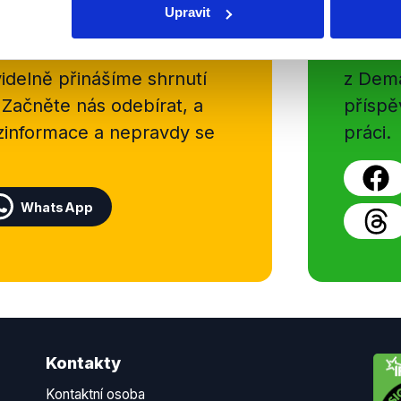
Soci
Upravit
sletteru nebo
Nenecht
delně přinášíme shrnutí
z Dema
 Začněte nás odebírat, a
příspě
ezinformace a nepravdy se
práci.
WhatsApp
Kontakty
Kontaktní osoba