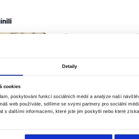
nili
Oldřich Vlasák - místo
5. prosince 2013
Tým Demagog.CZ se spojil se svý
kolegy a společně Vám budeme v 
Detaily
měsících přinášet factcheck, ale i
informace související s Evropskou 
nové...
á cookies
klam, poskytování funkcí sociálních médií a analýze naší návšt
Číst dál
 náš web používáte, sdílíme se svými partnery pro sociální média
OVĚŘENO
 s dalšími informacemi, které jste jim poskytli nebo které získa