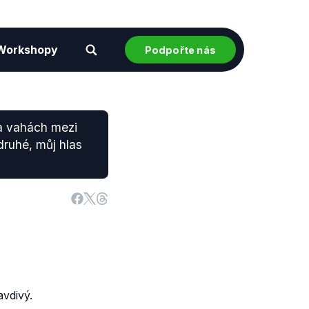
Workshopy
Podpořte nás
a vahách mezi
druhé, můj hlas
vdivý.