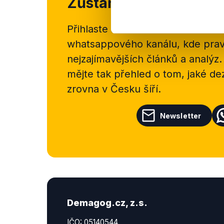
Zůstaňme v kontaktu
Přihlaste se k odběru našeho
new
whatsappového kanálu, kde pravi
nejzajímavějších článků a analýz.
mějte tak přehled o tom, jaké d
zrovna v Česku šíří.
Newsletter
Demagog.cz, z.s.
IČO: 05140544