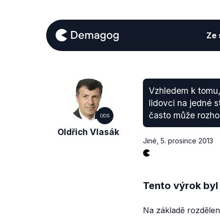
Ze s
Vzhledem k tomu,
lidovci na jedné s
často může rozho
ODS
Oldřich Vlasák
Jiné
,
5. prosince 2013
Tento výrok byl
Na základě rozdělen