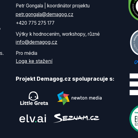
Petr Gongala | koordinátor projektu
petr.gongala@demagog.cz
+420 775 275 177
o
Výtky k hodnocením, workshopy, různé
info@demagog.cz
s.
Pro média
Loga ke stažení
Projekt Demagog.cz spolupracuje s: