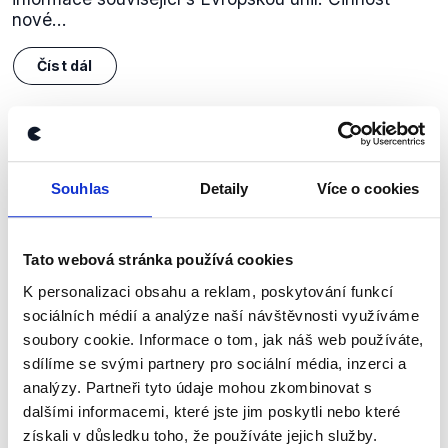
nové...
Číst dál
Zůstaňme v kontaktu
Souhlas
Detaily
Více o cookies
Přihlaste se k odběru našeho
newsletteru nebo
whatsappového
Tato webová stránka používá cookies
kanálu, kde pravidelně přinášíme
K personalizaci obsahu a reklam, poskytování funkcí
shrnutí nejzajímavějších článků a analýz.
sociálních médií a analýze naší návštěvnosti využíváme
Začněte nás odebírat, a mějte tak
soubory cookie. Informace o tom, jak náš web používáte,
přehled o tom, jaké dezinformace a
sdílíme se svými partnery pro sociální média, inzerci a
nepravdy se zrovna v Česku šíří.
analýzy. Partneři tyto údaje mohou zkombinovat s
dalšími informacemi, které jste jim poskytli nebo které
získali v důsledku toho, že používáte jejich služby.
Newsletter
WhatsApp