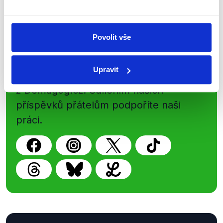
Povolit vše
Sociální sítě
Upravit
Nenechte si ujít nejnovější události
z Demagog.cz. Sdílením našich
příspěvků přátelům podpoříte naši
práci.