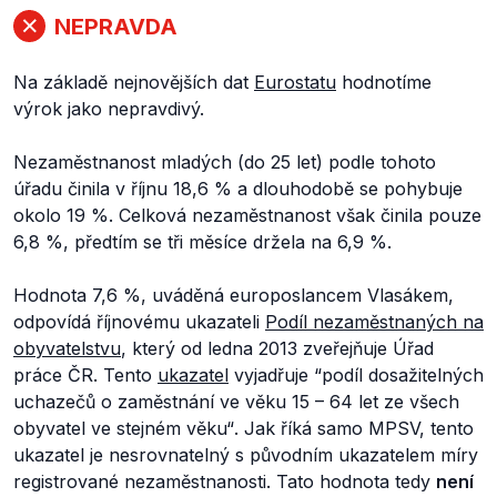
NEPRAVDA
Na základě nejnovějších dat
Eurostatu
hodnotíme
výrok jako nepravdivý.
Nezaměstnanost mladých (do 25 let) podle tohoto
úřadu činila v říjnu 18,6 % a dlouhodobě se pohybuje
okolo 19 %. Celková nezaměstnanost však činila pouze
6,8 %, předtím se tři měsíce držela na 6,9 %.
Hodnota 7,6 %, uváděná europoslancem Vlasákem,
odpovídá říjnovému ukazateli
Podíl nezaměstnaných na
obyvatelstvu
, který od ledna 2013 zveřejňuje Úřad
práce ČR. Tento
ukazatel
vyjadřuje
“podíl dosažitelných
uchazečů o zaměstnání ve věku 15 – 64 let ze všech
obyvatel ve stejném věku“
. Jak říká samo MPSV, tento
ukazatel je nesrovnatelný s původním ukazatelem míry
registrované nezaměstnanosti. Tato hodnota tedy
není