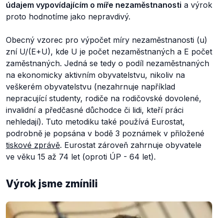
údajem vypovídajícím o míře nezaměstnanosti
a výrok
proto hodnotíme jako nepravdivý.
Obecný vzorec pro výpočet míry nezaměstnanosti (u)
zní U/(E+U), kde U je počet nezaměstnaných a E počet
zaměstnaných. Jedná se tedy o podíl nezaměstnaných
na ekonomicky aktivním obyvatelstvu, nikoliv na
veškerém
obyvatelstvu (nezahrnuje například
nepracující studenty, rodiče na rodičovské dovolené,
invalidní a předčasné důchodce či lidi, kteří práci
nehledají). Tuto metodiku také používá Eurostat,
podrobně je popsána v bodě 3 poznámek v přiložené
tiskové zprávě
. Eurostat zároveň zahrnuje obyvatele
ve věku 15 až 74 let (oproti ÚP - 64 let).
Výrok jsme zmínili