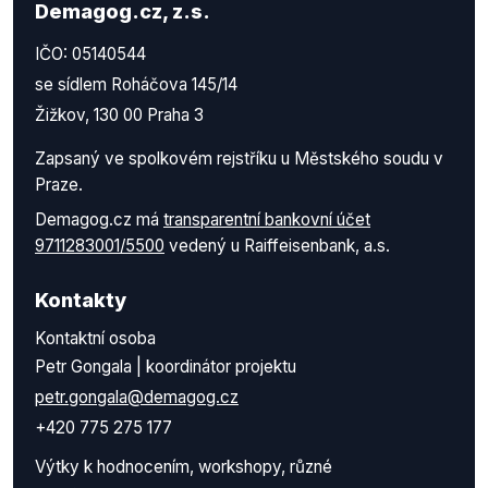
Demagog.cz, z.s.
IČO: 05140544
se sídlem Roháčova 145/14
Žižkov, 130 00 Praha 3
Zapsaný ve spolkovém rejstříku u Městského soudu v
Praze.
Demagog.cz má
transparentní bankovní účet
9711283001/5500
vedený u Raiffeisenbank, a.s.
Kontakty
Kontaktní osoba
Petr Gongala | koordinátor projektu
petr.gongala@demagog.cz
+420 775 275 177
Výtky k hodnocením, workshopy, různé